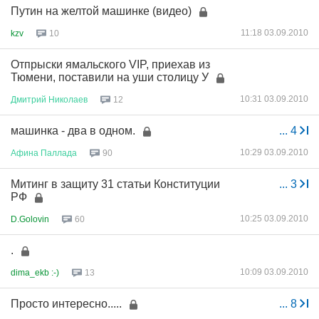
Путин на желтой машинке (видео)
11:18 03.09.2010
kzv
10
Отпрыски ямальского VIP, приехав из
Тюмени, поставили на уши столицу У
10:31 03.09.2010
Дмитрий
Николаев
12
машинка - два в одном.
...
4
10:29 03.09.2010
Афина
Паллада
90
Митинг в защиту 31 статьи Конституции
...
3
РФ
10:25 03.09.2010
D.Golovin
60
.
10:09 03.09.2010
dima_ekb :-)
13
Просто интересно.....
...
8