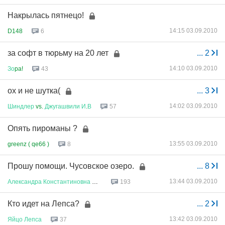
Накрылась пятнецо!
14:15 03.09.2010
D148
6
за софт в тюрьму на 20 лет
...
2
14:10 03.09.2010
Зо
pa!
43
ох и не шутка(
...
3
14:02 03.09.2010
Шиндлер
vs.
Джугашвили
И
.
В
57
Опять пироманы ?
13:55 03.09.2010
greenz ( qe66 )
8
Прошу помощи. Чусовское озеро.
...
8
13:44 03.09.2010
Александра
Константиновна
Перв
...
193
Кто идет на Лепса?
...
2
13:42 03.09.2010
Яйцо
Лепса
37