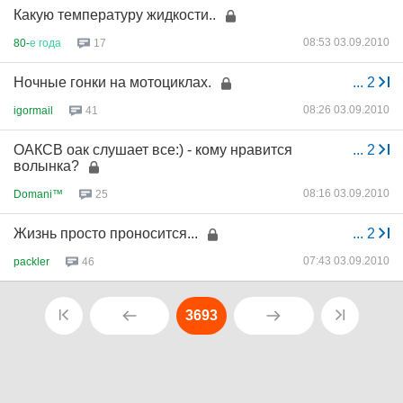
Какую температуру жидкости..
08:53 03.09.2010
80-
е
года
17
Ночные гонки на мотоциклах.
...
2
08:26 03.09.2010
igormail
41
ОАКСВ оак слушает все:) - кому нравится
...
2
волынка?
08:16 03.09.2010
Domani™
25
Жизнь просто проносится...
...
2
07:43 03.09.2010
packler
46
3693