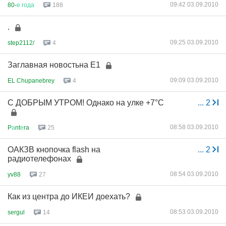
09:42 03.09.2010
80-
е
года
188
.
09:25 03.09.2010
step2112/
4
Заглавная новостьна Е1
09:09 03.09.2010
EL Chupanebrey
4
С ДОБРЫМ УТРОМ! Однако на улке +7°C
...
2
08:58 03.09.2010
P
а
nt
е
ra
25
ОАКЗВ кнопочка flash на
...
2
радиотелефонах
08:54 03.09.2010
yv88
27
Как из центра до ИКЕИ доехать?
08:53 03.09.2010
sergul
14