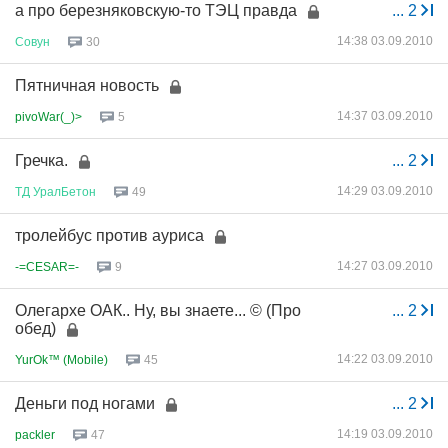
а про березняковскую-то ТЭЦ правда
...
2
14:38 03.09.2010
Совун
30
Пятничная новость
14:37 03.09.2010
pivoWar(_)>
5
Гречка.
...
2
14:29 03.09.2010
ТД
УралБетон
49
тролейбус против ауриса
14:27 03.09.2010
-=CESAR=-
9
Олегархе ОАК.. Ну, вы знаете... © (Про
...
2
обед)
14:22 03.09.2010
YurOk™ (Mobile)
45
Деньги под ногами
...
2
14:19 03.09.2010
packler
47