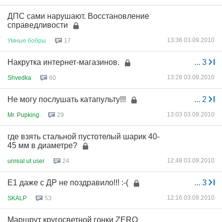
ДПС сами нарушают. Восстановление
справедливости
13:36 03.09.2010
Умные
бобры
17
Накрутка интернет-магазинов.
...
3
13:28 03.09.2010
Shvedka
60
Не могу послушать катапульту!!!
...
2
13:03 03.09.2010
Mr. Pupking
29
где взять стальной пустотелый шарик 40-
45 мм в диаметре?
12:48 03.09.2010
unreal ut user
24
E1 даже с ДР не поздравило!!! :-(
...
3
12:16 03.09.2010
SKALP
53
Маршрут кругосветной гонки ZERO