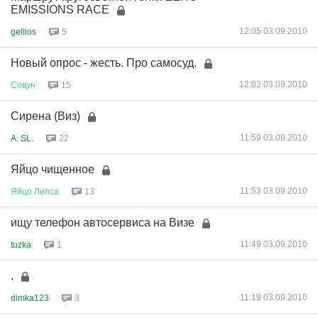
EMISSIONS RACE
12:05 03.09.2010
gellios
5
Новый опрос - жесть. Про самосуд.
12:02 03.09.2010
Совун
15
Сирена (Виз)
11:59 03.09.2010
A. SL.
22
Яйцо чищенное
11:53 03.09.2010
Яйцо
Лепса
13
ищу телефон автосервиса на Визе
11:49 03.09.2010
tuzka
1
.
11:19 03.09.2010
dimka123
3