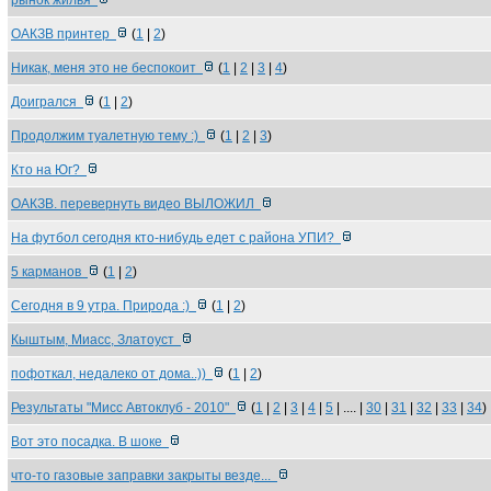
рынок жилья
ОАКЗВ принтер
(
1
|
2
)
Никак, меня это не беспокоит
(
1
|
2
|
3
|
4
)
Доигрался
(
1
|
2
)
Продолжим туалетную тему :)
(
1
|
2
|
3
)
Кто на Юг?
ОАКЗВ. перевернуть видео ВЫЛОЖИЛ
На футбол сегодня кто-нибудь едет с района УПИ?
5 карманов
(
1
|
2
)
Сегодня в 9 утра. Природа :)
(
1
|
2
)
Кыштым, Миасс, Златоуст
пофоткал, недалеко от дома..))
(
1
|
2
)
Результаты "Мисс Автоклуб - 2010"
(
1
|
2
|
3
|
4
|
5
| .... |
30
|
31
|
32
|
33
|
34
)
Вот это посадка. В шоке
что-то газовые заправки закрыты везде...