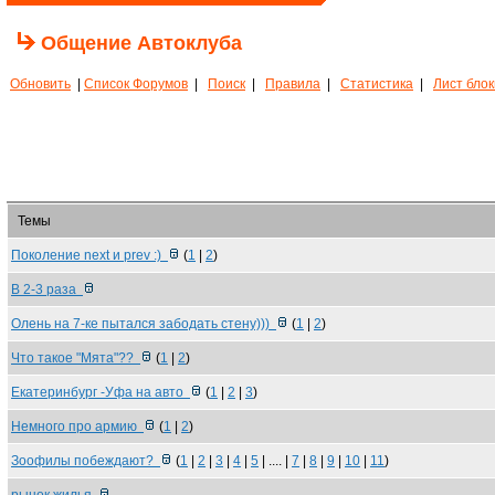
Общение Автоклуба
Обновить
|
Список Форумов
|
Поиск
|
Правила
|
Статистика
|
Лист бло
Темы
Поколение next и prev :)
(
1
|
2
)
В 2-3 раза
Олень на 7-ке пытался забодать стену)))
(
1
|
2
)
Что такое "Мята"??
(
1
|
2
)
Екатеринбург -Уфа на авто
(
1
|
2
|
3
)
Немного про армию
(
1
|
2
)
Зоофилы побеждают?
(
1
|
2
|
3
|
4
|
5
| .... |
7
|
8
|
9
|
10
|
11
)