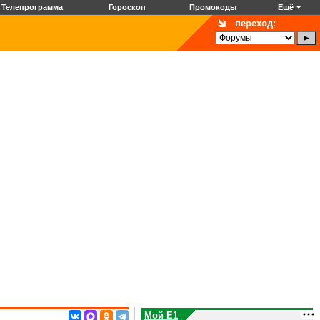
Телепрограмма
Гороскоп
Промокоды
Ещё
переход:
Мой E1