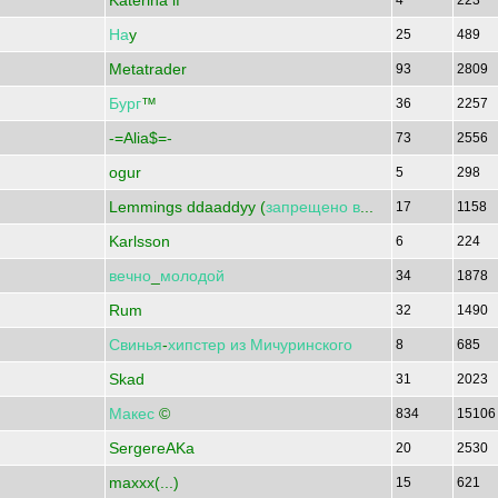
Katerina if
4
223
На
y
25
489
Metatrader
93
2809
Бург
™
36
2257
-=Alia$=-
73
2556
ogur
5
298
Lemmings ddaaddyy (
запрещено
в
...
17
1158
Karlsson
6
224
вечно
_
молодой
34
1878
Rum
32
1490
Свинья
-
хипстер
из
Мичуринского
8
685
Skad
31
2023
Макес
©
834
1510
SergereAKa
20
2530
maxxx(...)
15
621