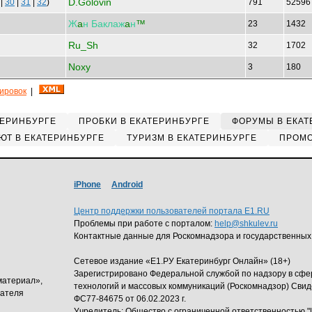
D.Golovin
|
30
|
31
|
32
)
791
5259
Ж
a
н
Баклаж
a
н
™
23
1432
Ru_Sh
32
1702
Noxy
3
180
кировок
|
ТЕРИНБУРГЕ
ПРОБКИ В ЕКАТЕРИНБУРГЕ
ФОРУМЫ В ЕКАТ
ЮТ В ЕКАТЕРИНБУРГЕ
ТУРИЗМ В ЕКАТЕРИНБУРГЕ
ПРОМО
iPhone
Android
Центр поддержки пользователей портала E1.RU
Проблемы при работе с порталом:
help@shkulev.ru
Контактные данные для Роскомнадзора и государственных
Сетевое издание «Е1.РУ Екатеринбург Онлайн» (18+)
Зарегистрировано Федеральной службой по надзору в сф
материал»,
технологий и массовых коммуникаций (Роскомнадзор) Свид
дателя
ФС77-84675 от 06.02.2023 г.
Учредитель: Общество с ограниченной ответственность