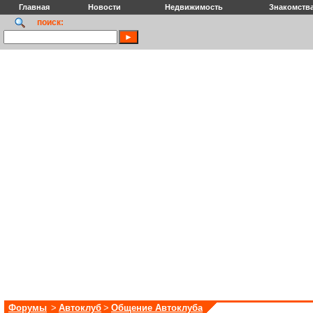
Главная
Новости
Недвижимость
Знакомств
поиск:
Форумы
>
Автоклуб
>
Общение Автоклуба