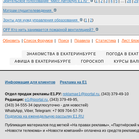
Зрительское голосование "Мисс Автоклуб Е1.ru"
(
1
|
2
|
3
|
4
|
5
| .... |
28
|
29
Мэтрам глушителеведения
Зонты для нужд управления образования
(
1
|
2
)
OFF Кто нить занимается пожарной вентиляцией?
Обновить
|
Список Форумов
|
Поиск
|
Правила
|
Статистика
|
Лист бло
ЗНАКОМСТВА В ЕКАТЕРИНБУРГЕ
ПОГОДА В ЕКА
АФИША В ЕКАТЕРИНБУРГЕ
ГОРОСКОП
КУРСЫ ВАЛ
Информация для клиентов
Реклама на Е1
Отдел продаж рекламы Е1.РУ:
reklamae1@iportal.ru
, (343) 379-49-10
Редакция:
e1@iportal.ru
, (343) 379-49-95,
(343) 34-555-34 (круглосуточно - для новостей)
WhatsApp, Viber, Telegram: +7 909 704-57-70
Подписка на еженедельную рассылку E1.RU
Публикация материалов под меткой «На правах рекламы», «Партнёрский 
«Новости телекома» и «Новости компаний» оплачена из средств рекламо