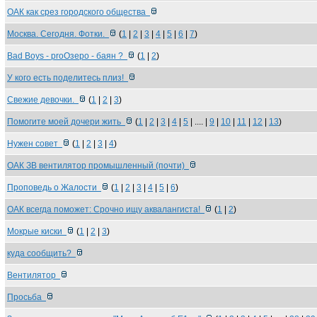
ОАК как срез городского общества
Москва. Сегодня. Фотки.
(
1
|
2
|
3
|
4
|
5
|
6
|
7
)
Bad Boys - proОзеро - баян ?
(
1
|
2
)
У кого есть поделитесь плиз!
Свежие девочки.
(
1
|
2
|
3
)
Помогите моей дочери жить
(
1
|
2
|
3
|
4
|
5
| .... |
9
|
10
|
11
|
12
|
13
)
Нужен совет
(
1
|
2
|
3
|
4
)
ОАК ЗВ вентилятор промышленный (почти)
Проповедь о Жалости
(
1
|
2
|
3
|
4
|
5
|
6
)
ОАК всегда поможет: Срочно ищу аквалангиста!
(
1
|
2
)
Мокрые киски
(
1
|
2
|
3
)
куда сообщить?
Вентилятор
Просьба