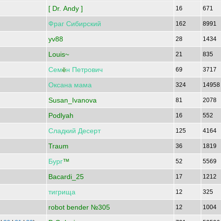
[ Dr. Andy ]
16
671
Фраг
Сибирский
162
8991
yv88
28
1434
Louis~
21
835
Сем
ё
н
Петрович
69
3717
Оксана
мама
324
1495
Susan_Ivanova
81
2078
Podlyah
16
552
Сладкий
Десерт
125
4164
Traum
36
1819
Бург
™
52
5569
Bacardi_25
17
1212
тигрища
12
325
robot bender №305
12
1004