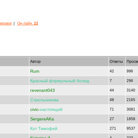
кировок
|
Он-лайн:
22
Автор
Ответы
Просм
Rum
42
996
Красный
формульный
болид
7
296
revenant043
44
3140
Стрельникова
48
2165
civic-
настоящий
71
3081
SergereAKa
27
1858
Кот
Тимофей
271
9537