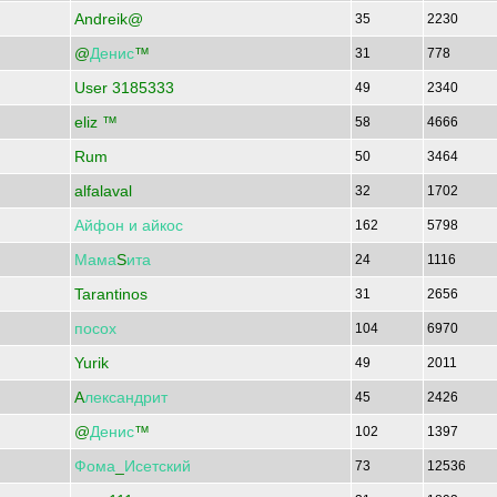
Andreik@
35
2230
@
Денис
™
31
778
User 3185333
49
2340
eliz ™
58
4666
Rum
50
3464
alfalaval
32
1702
Айфон
и
айкос
162
5798
Мама
S
ита
24
1116
Tarantinos
31
2656
посох
104
6970
Yurik
49
2011
A
лександрит
45
2426
@
Денис
™
102
1397
Фома
_
Исетский
73
12536