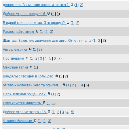
делаете ли Вы мелкие пакости в ответ?
(
1
|
2
)
Доброе утро пятница +16
(
1
|
2
)
В одной книге прочитал. Это правда?
(
1
|
2
)
Распознайте змею
(
1
|
2
|
3
)
Шарташ. Закрытие движения для авто. Отчет типа
(
1
|
2
|
3
)
Автоэлектрика
(
1
|
2
)
Про энергию
(
1
|
2
|
3
|
4
|
5
|
6
|
7
)
Меховые тапки
(
1
)
Вандалы с гвоздем в Кольцово
(
1
|
2
)
от таких новостей чего та офигел...
(
1
|
2
|
3
|
4
|
5
)
Парк Зеленая роща. Все?
(
1
|
2
)
Руму хочется минусить
(
1
|
2
)
Доброе утро четверга +16
(
1
|
2
|
3
|
4
|
5
)
Чтанеки баянные
(
1
|
2
|
3
)