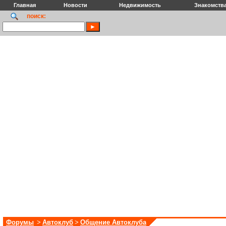
Главная
Новости
Недвижимость
Знакомств
поиск:
Форумы
>
Автоклуб
>
Общение Автоклуба