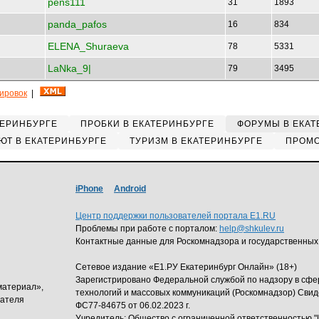
pens111
31
1893
panda_pafos
16
834
ELENA_Shuraeva
78
5331
LaNka_9|
79
3495
кировок
|
ТЕРИНБУРГЕ
ПРОБКИ В ЕКАТЕРИНБУРГЕ
ФОРУМЫ В ЕКАТ
ЮТ В ЕКАТЕРИНБУРГЕ
ТУРИЗМ В ЕКАТЕРИНБУРГЕ
ПРОМО
iPhone
Android
Центр поддержки пользователей портала E1.RU
Проблемы при работе с порталом:
help@shkulev.ru
Контактные данные для Роскомнадзора и государственных
Сетевое издание «Е1.РУ Екатеринбург Онлайн» (18+)
Зарегистрировано Федеральной службой по надзору в сф
материал»,
технологий и массовых коммуникаций (Роскомнадзор) Свид
дателя
ФС77-84675 от 06.02.2023 г.
Учредитель: Общество с ограниченной ответственность