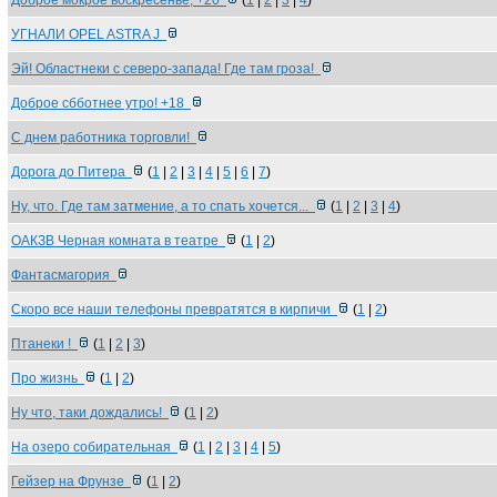
Доброе мокрое воскресенье, +20
(
1
|
2
|
3
|
4
)
УГНАЛИ OPEL ASTRA J
Эй! Областнеки с северо-запада! Где там гроза!
Доброе сбботнее утро! +18
С днем работника торговли!
Дорога до Питера
(
1
|
2
|
3
|
4
|
5
|
6
|
7
)
Ну, что. Где там затмение, а то спать хочется...
(
1
|
2
|
3
|
4
)
ОАКЗВ Черная комната в театре
(
1
|
2
)
Фантасмагория
Скоро все наши телефоны превратятся в кирпичи
(
1
|
2
)
Птанеки !
(
1
|
2
|
3
)
Про жизнь
(
1
|
2
)
Ну что, таки дождались!
(
1
|
2
)
На озеро собирательная
(
1
|
2
|
3
|
4
|
5
)
Гейзер на Фрунзе
(
1
|
2
)