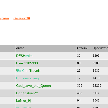
кировок
|
Он-лайн:
26
Автор
Ответы
Просмотро
DESH
еч
k
а
39
3295
User 3185333
89
9905
!
Во
Сне
Travel+
21
3937
Полный
абзац
17
1419
God_save_the_Queen
365
12265
DonKostyan™
498
6117
LaNka_9|
94
3542