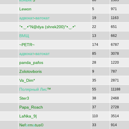
коньяк
5*
86
1303
Lewon
5
971
адвокат
-
ватокат
19
1163
°•._.•°N@dya (shrek200)°•._.•°
22
651
ВМЩ
13
662
~PETR~
174
6787
адвокат
-
ватокат
85
3078
panda_pafos
28
1220
Zolotovboris
9
787
Va_Dim*
35
2871
Полярный
Лис
™
55
11188
Ster3
38
2468
Papa_Roach
37
2728
LaNka_9|
110
3514
Nef
о
rm
а
tus©
33
914