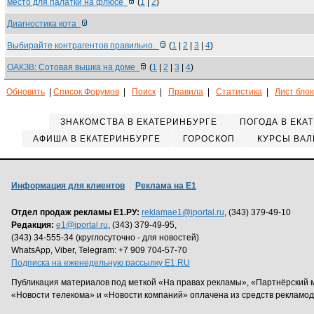
место для палатки на флюсе
(
1
|
2
)
Диагностика кота
Выбирайте контрагентов правильно.
(
1
|
2
|
3
|
4
)
ОАКЗВ: Сотовая вышка на доме
(
1
|
2
|
3
|
4
)
Обновить
|
Список Форумов
|
Поиск
|
Правила
|
Статистика
|
Лист бло
ЗНАКОМСТВА В ЕКАТЕРИНБУРГЕ
ПОГОДА В ЕКА
АФИША В ЕКАТЕРИНБУРГЕ
ГОРОСКОП
КУРСЫ ВАЛ
Информация для клиентов
Реклама на Е1
Отдел продаж рекламы Е1.РУ:
reklamae1@iportal.ru
, (343) 379-49-10
Редакция:
e1@iportal.ru
, (343) 379-49-95,
(343) 34-555-34 (круглосуточно - для новостей)
WhatsApp, Viber, Telegram: +7 909 704-57-70
Подписка на еженедельную рассылку E1.RU
Публикация материалов под меткой «На правах рекламы», «Партнёрский 
«Новости телекома» и «Новости компаний» оплачена из средств рекламо