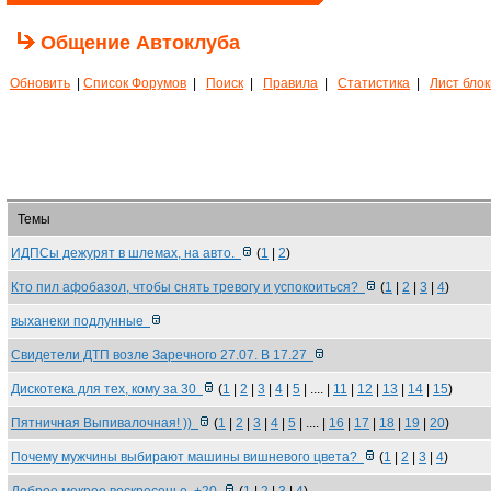
Общение Автоклуба
Обновить
|
Список Форумов
|
Поиск
|
Правила
|
Статистика
|
Лист бло
Темы
ИДПСы дежурят в шлемах, на авто.
(
1
|
2
)
Кто пил афобазол, чтобы снять тревогу и успокоиться?
(
1
|
2
|
3
|
4
)
выханеки подлунные
Свидетели ДТП возле Заречного 27.07. В 17.27
Дискотека для тех, кому за 30
(
1
|
2
|
3
|
4
|
5
| .... |
11
|
12
|
13
|
14
|
15
)
Пятничная Выпивалочная! ))
(
1
|
2
|
3
|
4
|
5
| .... |
16
|
17
|
18
|
19
|
20
)
Почему мужчины выбирают машины вишневого цвета?
(
1
|
2
|
3
|
4
)