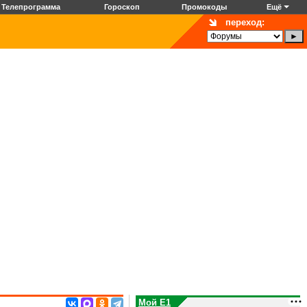
Телепрограмма
Гороскоп
Промокоды
Ещё
переход:
Мой E1