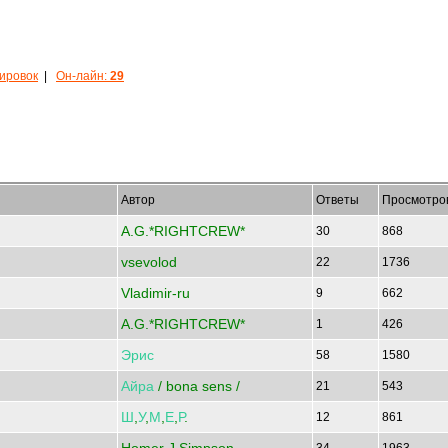
кировок
|
Он-лайн:
29
Автор
Ответы
Просмотро
A.G.*RIGHTCREW*
30
868
vsevolod
22
1736
Vladimir-ru
9
662
A.G.*RIGHTCREW*
1
426
Эрис
58
1580
Айра
/ bona sens /
21
543
Ш
,
У
,
М
,
Е
,
Р
.
12
861