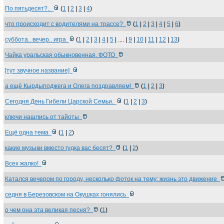
По пятьдесят?..
(
1
|
2
|
3
|
4
)
что происходит с водителями на трассе?
(
1
|
2
|
3
|
4
|
5
|
6
)
суббота.. вечер.. игра
(
1
|
2
|
3
|
4
|
5
| .... |
9
|
10
|
11
|
12
|
13
)
Чайка уральская обыкновенная. ФОТО
[тут звучное название]
а ещё Кырдыподжега и Олега поздравляем!
(
1
|
2
|
3
)
Сегодня День Гибели Царской Семьи.
(
1
|
2
|
3
)
ключи нашлись от тайоты
Ещё одна тема
(
1
|
2
)
какие музыки вместо гудка вас бесят?
(
1
|
2
)
Всех жалко!
Катался вечером по городу, несколько фоток на тему: жизнь это движение
седня в Березовском на Окушках гонялись
о чем она эта великая песня?
(
1
)