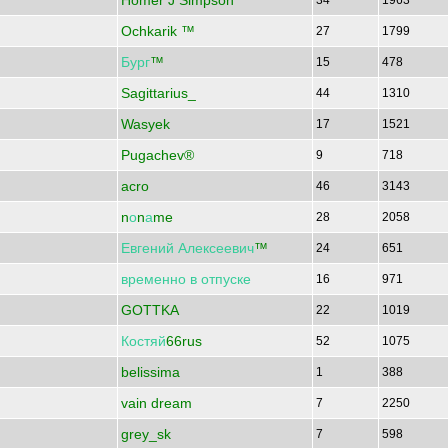
Homer J Simpson
34
1963
Ochkarik ™
27
1799
Бург
™
15
478
Sagittarius_
44
1310
Wasyek
17
1521
Pugachev®
9
718
acro
46
3143
n
о
n
а
me
28
2058
Евгений
Алексеевич
™
24
651
временно
в
отпуске
16
971
GOTTKA
22
1019
Костяй
66rus
52
1075
belissima
1
388
vain dream
7
2250
grey_sk
7
598