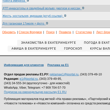
тойота импреза
ДТП инкасаторы и свадебный вольво +матизи и ниссан
Жесть, ностальгия, мурашки (ютуб ссылка)
Дтп таганская 17июля + фото
Обновить
|
Список Форумов
|
Поиск
|
Правила
|
Статистика
|
Лист бло
ЗНАКОМСТВА В ЕКАТЕРИНБУРГЕ
ПОГОДА В ЕКА
АФИША В ЕКАТЕРИНБУРГЕ
ГОРОСКОП
КУРСЫ ВАЛ
Информация для клиентов
Реклама на Е1
Отдел продаж рекламы Е1.РУ:
reklamae1@iportal.ru
, (343) 379-49-10
Редакция:
e1@iportal.ru
, (343) 379-49-95,
(343) 34-555-34 (круглосуточно - для новостей)
WhatsApp, Viber, Telegram: +7 909 704-57-70
Подписка на еженедельную рассылку E1.RU
Публикация материалов под меткой «На правах рекламы», «Партнёрский 
«Новости телекома» и «Новости компаний» оплачена из средств рекламо