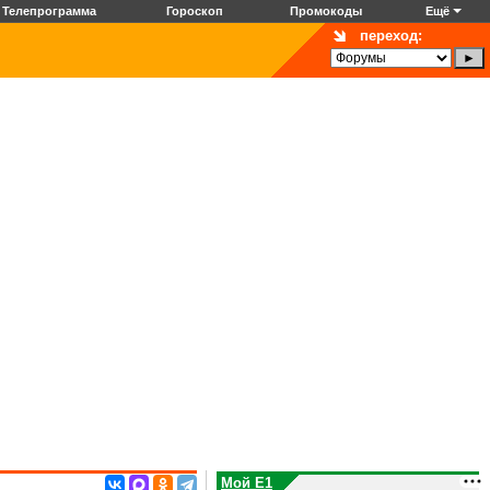
Телепрограмма
Гороскоп
Промокоды
Ещё
переход:
Мой E1