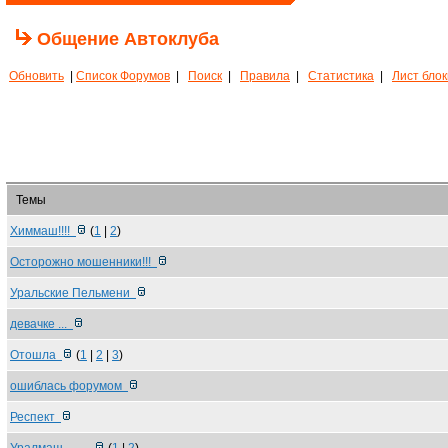
Общение Автоклуба
Обновить
|
Список Форумов
|
Поиск
|
Правила
|
Статистика
|
Лист бло
Темы
Химмаш!!!!
(
1
|
2
)
Осторожно мошенники!!!
Уральские Пельмени
девачке ...
Отошла
(
1
|
2
|
3
)
ошиблась форумом
Респект