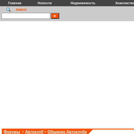
Главная
Новости
Недвижимость
Знакомств
поиск:
Форумы
>
Автоклуб
>
Общение Автоклуба