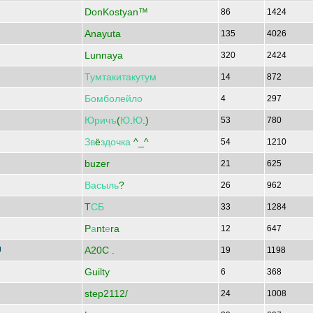
DonKostyan™
86
1424
Anayuta
135
4026
Lunnaya
320
2424
Тумтакитакутум
14
872
Бомболейло
4
297
Юричъ
(
Ю
.
Ю
.)
53
780
Зв
ё
здочка
^_^
54
1210
buzer
21
625
Васыль
?
26
962
T
СБ
33
1284
P
а
nt
е
ra
12
647
A20C .
19
1198
Guilty
6
368
step2112/
24
1008