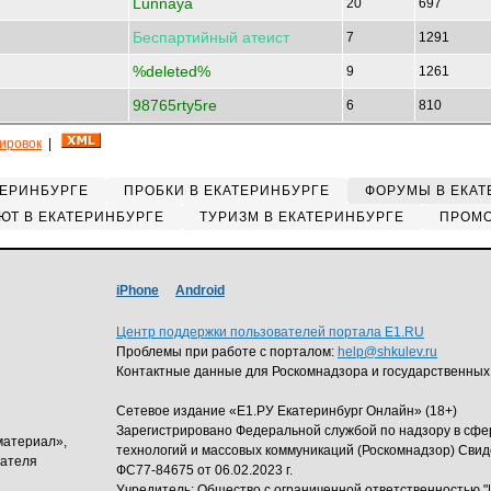
Lunnaya
20
697
Беспартийный
атеист
7
1291
%deleted%
9
1261
98765rty5re
6
810
кировок
|
ТЕРИНБУРГЕ
ПРОБКИ В ЕКАТЕРИНБУРГЕ
ФОРУМЫ В ЕКАТ
ЮТ В ЕКАТЕРИНБУРГЕ
ТУРИЗМ В ЕКАТЕРИНБУРГЕ
ПРОМО
iPhone
Android
Центр поддержки пользователей портала E1.RU
Проблемы при работе с порталом:
help@shkulev.ru
Контактные данные для Роскомнадзора и государственных
Сетевое издание «Е1.РУ Екатеринбург Онлайн» (18+)
Зарегистрировано Федеральной службой по надзору в сф
материал»,
технологий и массовых коммуникаций (Роскомнадзор) Свид
дателя
ФС77-84675 от 06.02.2023 г.
Учредитель: Общество с ограниченной ответственность