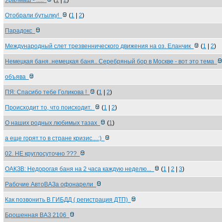
Уралмаш - .....
(
1
|
2
)
Отобрали бутылку!
(
1
|
2
)
Парадокс
Международный слет трезвеннического движения на оз. Еланчик
(
1
|
2
)
Немецкая баня..немецкая баня.. Серебряный бор в Москве - вот это тема
объява
ПЯ: Спасибо тебе Голикова !
(
1
|
2
)
Происходит то, что поисходит.
(
1
|
2
)
О наших родных любимых тазах
(
1
)
а еще горят.то в стране кризис....:)
02. НЕ круглосуточно ???
ОАКЗВ: Недорогая баня на 2 часа каждую неделю...
(
1
|
2
|
3
)
Рабочие АвтоВАЗа офонарели
Как позвонить В ГИБДД ( регистрация ДТП)
Брошенная ВАЗ 2106