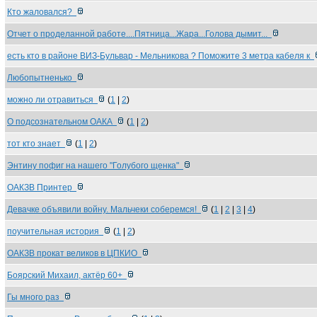
Кто жаловался?
Отчет о проделанной работе....Пятница...Жара...Голова дымит...
есть кто в районе ВИЗ-Бульвар - Мельникова ? Поможите 3 метра кабеля к
Любопытненько
можно ли отравиться
(
1
|
2
)
О подсознательном ОАКА
(
1
|
2
)
тот кто знает
(
1
|
2
)
Энтину пофиг на нашего "Голубого щенка"
ОАКЗВ Принтер
Девачке объявили войну. Мальчеки соберемся!
(
1
|
2
|
3
|
4
)
поучительная история
(
1
|
2
)
ОАКЗВ прокат великов в ЦПКИО
Боярский Михаил, актёр 60+
Гы много раз