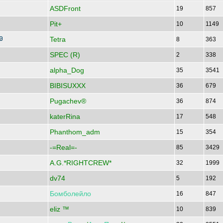
ASDFront
19
857
Pit+
10
1149
Tetra
8
363
SPEC (R)
2
338
alpha_Dog
35
3541
BIBISUXXX
36
679
Pugachev®
36
874
katerRina
17
548
Phanthom_adm
15
354
-=Real=-
85
3429
A.G.*RIGHTCREW*
32
1999
dv74
5
192
Бомболейло
16
847
eliz ™
10
839