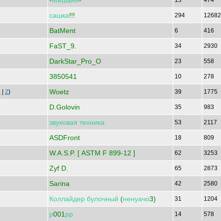
-
Мишаня
-
15
474
сашка
!!!
294
1268
BatMent
6
416
FaST_9.
34
2930
DarkStar_Pro_O
23
558
3850541
10
278
Woetz
1
|
2
)
39
1775
D.Golovin
35
983
звуковая
техника
53
2117
ASDFront
18
809
W.A.S.P. [ ASTM F 899-12 ]
62
3253
Zyf D.
65
2873
Sarina
42
2580
Коллайдер
булочный
(
ненуачо
3)
31
1204
р
001
рр
14
578