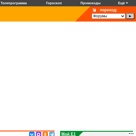
Телепрограмма
Гороскоп
Промокоды
Ещё
переход:
Мой E1