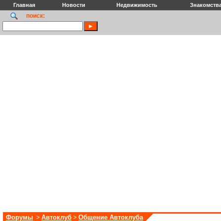
Главная
Новости
Недвижимость
Знакомств
поиск:
Форумы
>
Автоклуб
>
Общение Автоклуба