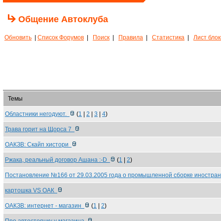
Общение Автоклуба
Обновить
|
Список Форумов
|
Поиск
|
Правила
|
Статистика
|
Лист бло
Темы
Областники негодуют.
(
1
|
2
|
3
|
4
)
Трава горит на Щорса 7
ОАКЗВ: Скайп хистори
Ржака, реальный договор Ашана :-D
(
1
|
2
)
Постановление №166 от 29.03.2005 года о промышленной сборке иностр
картошка VS ОАК
ОАКЗВ: интернет - магазин
(
1
|
2
)