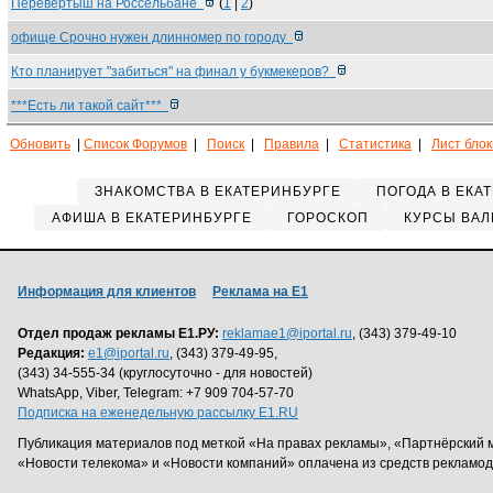
Перевертыш на Россельбане
(
1
|
2
)
офище Срочно нужен длинномер по городу
Кто планирует "забиться" на финал у букмекеров?
***Есть ли такой сайт***
Обновить
|
Список Форумов
|
Поиск
|
Правила
|
Статистика
|
Лист бло
ЗНАКОМСТВА В ЕКАТЕРИНБУРГЕ
ПОГОДА В ЕКА
АФИША В ЕКАТЕРИНБУРГЕ
ГОРОСКОП
КУРСЫ ВАЛ
Информация для клиентов
Реклама на Е1
Отдел продаж рекламы Е1.РУ:
reklamae1@iportal.ru
, (343) 379-49-10
Редакция:
e1@iportal.ru
, (343) 379-49-95,
(343) 34-555-34 (круглосуточно - для новостей)
WhatsApp, Viber, Telegram: +7 909 704-57-70
Подписка на еженедельную рассылку E1.RU
Публикация материалов под меткой «На правах рекламы», «Партнёрский 
«Новости телекома» и «Новости компаний» оплачена из средств рекламо