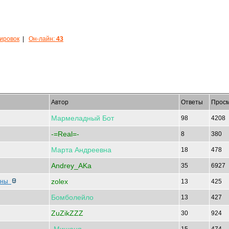
кировок
|
Он-лайн:
43
Автор
Ответы
Просм
Мармеладный
Бот
98
4208
-=Real=-
8
380
Марта
Андреевна
18
478
Andrey_AKa
35
6927
zolex
анны
13
425
Бомболейло
13
427
ZuZikZZZ
30
924