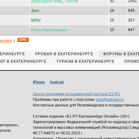
дядя
Ваня
/
Аве
,
Папо
!/
32
2551
Jam
16
645
WSV
15
317
Муза
Николаевна
15
647
кировок
|
ТЕРИНБУРГЕ
ПРОБКИ В ЕКАТЕРИНБУРГЕ
ФОРУМЫ В ЕКАТ
ЮТ В ЕКАТЕРИНБУРГЕ
ТУРИЗМ В ЕКАТЕРИНБУРГЕ
ПРОМО
iPhone
Android
Центр поддержки пользователей портала E1.RU
Проблемы при работе с порталом:
help@shkulev.ru
Контактные данные для Роскомнадзора и государственных
Сетевое издание «Е1.РУ Екатеринбург Онлайн» (18+)
Зарегистрировано Федеральной службой по надзору в сф
материал»,
технологий и массовых коммуникаций (Роскомнадзор) Свид
дателя
ФС77-84675 от 06.02.2023 г.
Учредитель: Общество с ограниченной ответственность