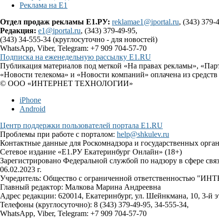
Реклама на Е1
Отдел продаж рекламы Е1.РУ:
reklamae1@iportal.ru
, (343) 379-
Редакция:
e1@iportal.ru
, (343) 379-49-95,
(343) 34-555-34 (круглосуточно - для новостей)
WhatsApp, Viber, Telegram: +7 909 704-57-70
Подписка на еженедельную рассылку E1.RU
Публикация материалов под меткой «На правах рекламы», «Пар
«Новости телекома» и «Новости компаний» оплачена из средств
© ООО «ИНТЕРНЕТ ТЕХНОЛОГИИ»
iPhone
Android
Центр поддержки пользователей портала E1.RU
Проблемы при работе с порталом:
help@shkulev.ru
Контактные данные для Роскомнадзора и государственных орга
Сетевое издание «Е1.РУ Екатеринбург Онлайн» (18+)
Зарегистрировано Федеральной службой по надзору в сфере св
06.02.2023 г.
Учредитель: Общество с ограниченной ответственностью 
Главный редактор: Малкова Марина Андреевна
Адрес редакции: 620014, Екатеринбург, ул. Шейнкмана, 10, 3-й э
Телефоны (круглосуточно): 8 (343) 379-49-95, 34-555-34,
WhatsApp, Viber, Telegram: +7 909 704-57-70