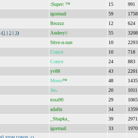
:Super: ™
15
991
igormail
59
175
Brozzz
12
624
(
1
|
2
|
3
)
Andrey\/
55
320
Stive-n-sun
10
229
Совун
10
718
Совун
24
883
yv88
43
220
Моно
™
48
143
Зю
.
20
101
toxa90
29
106
adafin
34
135
_Shapka_
39
297
igormail
33
197
об этом говор