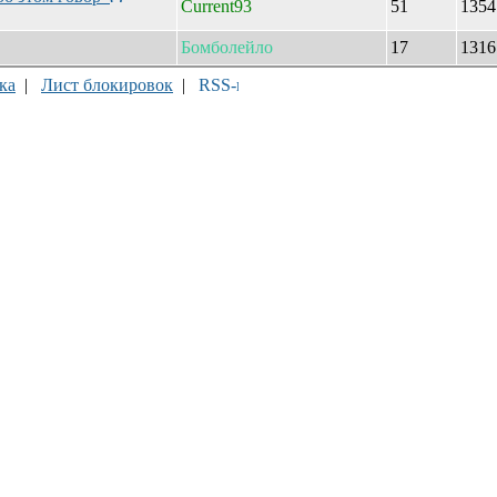
Current93
51
135
Бомболейло
17
131
ка
|
Лист блокировок
|