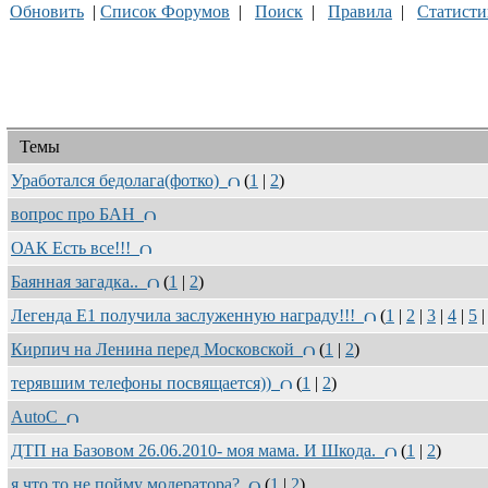
Обновить
|
Список Форумов
|
Поиск
|
Правила
|
Статисти
Темы
Уработался бедолага(фотко)
(
1
|
2
)
вопрос про БАН
ОАК Есть все!!!
Баянная загадка..
(
1
|
2
)
Легенда Е1 получила заслуженную награду!!!
(
1
|
2
|
3
|
4
|
5
| 
Кирпич на Ленина перед Московской
(
1
|
2
)
терявшим телефоны посвящается))
(
1
|
2
)
AutoC
ДТП на Базовом 26.06.2010- моя мама. И Шкода.
(
1
|
2
)
я что то не пойму модератора?
(
1
|
2
)