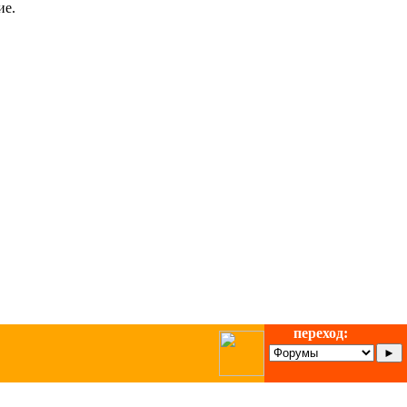
ие.
переход: