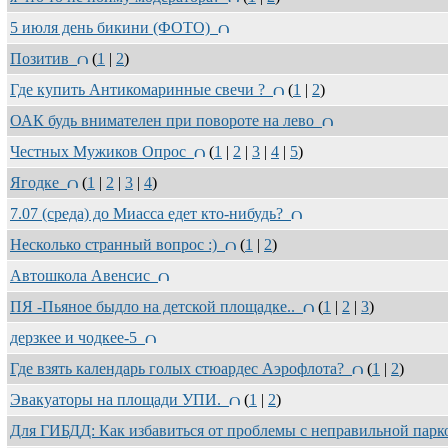
5 июля день бикини (ФОТО)
Позитив
(
1
|
2
)
Где купить Антикомаринные свечи ?
(
1
|
2
)
ОАК будь внимателен при повороте на лево
Честных Мужиков Опрос
(
1
|
2
|
3
|
4
|
5
)
Ягодке
(
1
|
2
|
3
|
4
)
7.07 (среда) до Миасса едет кто-нибудь?
Несколько странный вопрос :)
(
1
|
2
)
Автошкола Авенсис
ПЯ -Пьяное быдло на детской площадке..
(
1
|
2
|
3
)
дерзкее и чодкее-5
Где взять календарь голых стюардес Аэрофлота?
(
1
|
2
)
Эвакуаторы на площади УПИ.
(
1
|
2
)
Для ГИБДД: Как избавиться от проблемы с неправильной пар