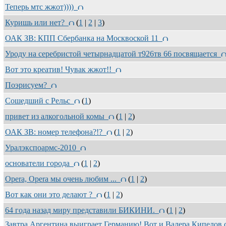
Теперь мтс жжот))))
Куришь или нет?
(
1
|
2
|
3
)
ОАК ЗВ: КПП Сбербанка на Москвоской 11
Уроду на серебристой четырнадцатой т926тв 66 посвящается
Вот это креатив! Чувак жжот!!
Поэрисуем?
Сошедший с Рельс
(
1
)
привет из алкогольной комы
(
1
|
2
)
ОАК ЗВ: номер телефона?!?
(
1
|
2
)
Уралэкспоармс-2010
основатели города
(
1
|
2
)
Opera, Opera мы очень любим ...
(
1
|
2
)
Вот как они это делают ?
(
1
|
2
)
64 года назад миру представили БИКИНИ.
(
1
|
2
)
Завтра Аргентина выиграет Германию! Вот и Валера Кипелов 