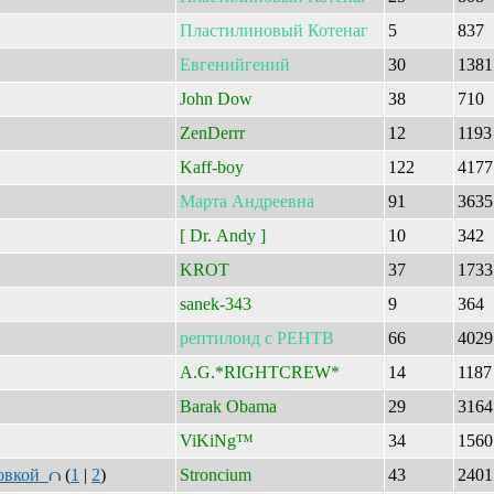
Пластилиновый
Котенаг
5
837
Евгенийгений
30
138
John Dow
38
710
ZenDerrr
12
119
Kaff-boy
122
417
Марта
Андреевна
91
363
[ Dr. Andy ]
10
342
KROT
37
173
sanek-343
9
364
рептилоид
с
РЕНТВ
66
402
A.G.*RIGHTCREW*
14
118
Barak Obama
29
316
ViKiNg™
34
156
ковкой
(
1
|
2
)
Stroncium
43
240