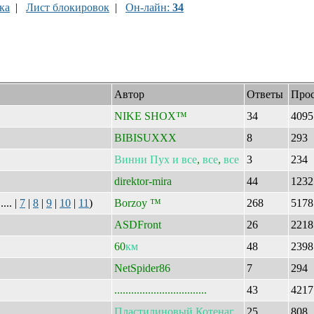
ка
|
Лист блокировок
|
Он-лайн:
34
Автор
Ответы
Про
NIKE SHOX™
34
409
BIBISUXXX
8
293
Винни
Пух
и
все
,
все
,
все
3
234
direktor-mira
44
123
.... |
7
|
8
|
9
|
10
|
11
)
Borzoy ™
268
517
ASDFront
26
221
60
км
48
239
NetSpider86
7
294
.................................
43
421
Пластилиновый
Котенаг
25
808