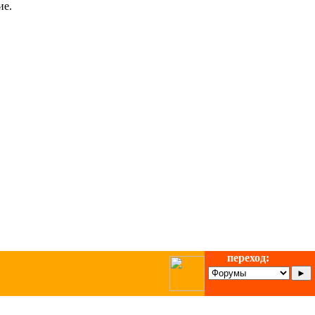
ие.
переход: