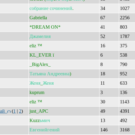
собрание
сочинений
.
34
1027
Gabriella
67
2256
*DREAM ON*
41
803
Джамелия
52
1787
eliz ™
16
375
KL_EVER ї
6
538
_BigAlex_
8
790
Татьяна
Андреевна
)
18
952
Женя
_
Женя
11
633
kuprum
3
136
eliz ™
30
1143
исай
(
1
|
2
)
just_APC
49
4391
Kuzz
ьмич
13
492
Евгенийгений
146
3168