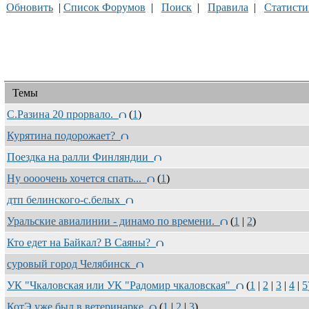
Обновить
|
Список Форумов
|
Поиск
|
Правила
|
Статисти
Темы
С.Разина 20 прорвало.
(
1
)
Курятина подорожает?
Поездка на ралли Финляндии
Ну оооочень хочется спать...
(
1
)
дтп белинского-с.белых
Уральские авиалинии - динамо по времени.
(
1
|
2
)
Кто едет на Байкал? В Саяны?
суровый город Челябинск
УК "Чкаловская или УК "Радомир чкаловская"
(
1
|
2
|
3
|
4
|
5
КотЭ уже был в ветеринарке
(
1
|
2
|
3
)