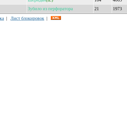
Зубило
из
перфоратора
21
1973
ка
|
Лист блокировок
|