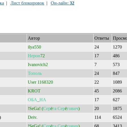
ка
|
Лист блокировок
|
Он-лайн:
32
Автор
Ответы
Просм
ilya550
24
1270
Нерон
72
17
486
Ivanovich2
7
573
Тополь
24
847
User 1168320
22
1089
KROT
45
2086
ОБА
_
НА
17
627
!SeGa! (
Сер
ё
га
Сер
ё
гович
)
20
1875
)
Deiv.
114
6524
!SeGa! (
Сер
ё
га
Сер
ё
гович
)
68
3413