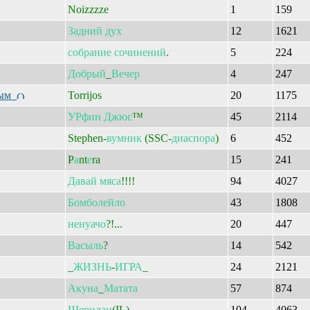
Noizzzze
1
159
Задний
дух
12
1621
собрание
сочинений
.
5
224
Добрый
_
Вечер
4
247
вым
Torrijos
20
1175
УРфин
Джюс
™
45
2114
Stephen-
вумник
(SSC-
диаспора
)
6
452
P
а
nt
е
ra
15
241
Давай
мяса
!!!!
94
4027
Бомболейло
43
1808
ненуачо
?!...
20
447
Васыль
?
14
542
_
ЖИЗНЬ
-
ИГРА
_
24
2121
Акуна
_
Матата
57
874
Шеридан
(IL)
104
4063