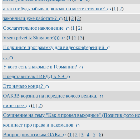
а кто нибудь забывал рюкзак на месте стоянки?
(
1
|
2
)
закончили уже работать?
(
1
|
2
|
3
)
Сослагательное наклонение
(
1
|
2
)
Vsem privet iz Singapore))))
(
1
|
2
|
3
)
Подкиньте программку для видеоконференций
...
У кого есть знакомые в Германии?
Представитель ГИБДД в УЭ
Это начало конца?
ОАКЗВ корзина на переднее колесо велика.
вине трее
(
1
|
2
)
Сочинение на тему "Как я провел выходные" (Позитив фото 
копипаст про права и накоманов
Вопрос романтикам ОАКа
(
1
|
2
|
3
|
4
|
5
|
6
)