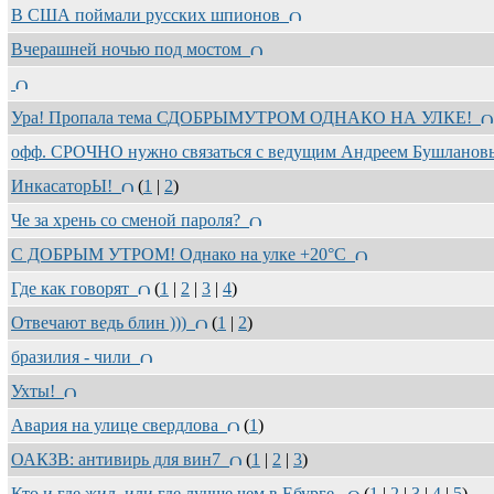
В США поймали русских шпионов
Вчерашней ночью под мостом
Ура! Пропала тема СДОБРЫМУТРОМ ОДНАКО НА УЛКЕ!
офф. СРОЧНО нужно связаться с ведущим Андреем Бушлано
ИнкасаторЫ!
(
1
|
2
)
Че за хрень со сменой пароля?
С ДОБРЫМ УТРОМ! Однако на улке +20°C
Где как говорят
(
1
|
2
|
3
|
4
)
Отвечают ведь блин )))
(
1
|
2
)
бразилия - чили
Ухты!
Авария на улице свердлова
(
1
)
ОАКЗВ: антивирь для вин7
(
1
|
2
|
3
)
Кто и где жил, или где лучше чем в Ебурге.
(
1
|
2
|
3
|
4
|
5
)