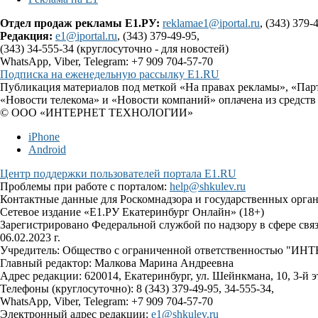
Отдел продаж рекламы Е1.РУ:
reklamae1@iportal.ru
, (343) 379-
Редакция:
e1@iportal.ru
, (343) 379-49-95,
(343) 34-555-34 (круглосуточно - для новостей)
WhatsApp, Viber, Telegram: +7 909 704-57-70
Подписка на еженедельную рассылку E1.RU
Публикация материалов под меткой «На правах рекламы», «Пар
«Новости телекома» и «Новости компаний» оплачена из средств
© ООО «ИНТЕРНЕТ ТЕХНОЛОГИИ»
iPhone
Android
Центр поддержки пользователей портала E1.RU
Проблемы при работе с порталом:
help@shkulev.ru
Контактные данные для Роскомнадзора и государственных орга
Сетевое издание «Е1.РУ Екатеринбург Онлайн» (18+)
Зарегистрировано Федеральной службой по надзору в сфере св
06.02.2023 г.
Учредитель: Общество с ограниченной ответственностью 
Главный редактор: Малкова Марина Андреевна
Адрес редакции: 620014, Екатеринбург, ул. Шейнкмана, 10, 3-й э
Телефоны (круглосуточно): 8 (343) 379-49-95, 34-555-34,
WhatsApp, Viber, Telegram: +7 909 704-57-70
Электронный адрес редакции:
e1@shkulev.ru