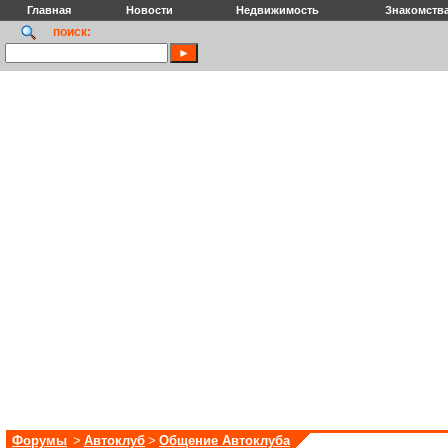
Главная
Новости
Недвижимость
Знакомств
поиск:
Форумы
>
Автоклуб
>
Общение Автоклуба