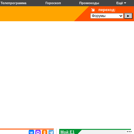
Телепрограмма
Гороскоп
Промокоды
Ещё
переход:
Мой E1