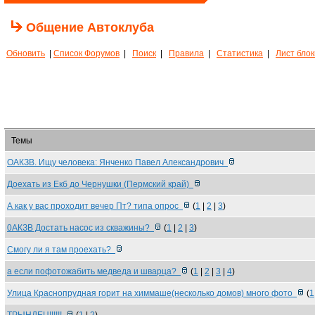
Общение Автоклуба
Обновить
|
Список Форумов
|
Поиск
|
Правила
|
Статистика
|
Лист бло
Темы
ОАКЗВ. Ищу человека: Янченко Павел Александрович
Доехать из Екб до Чернушки (Пермский край)
А как у вас проходит вечер Пт? типа опрос
(
1
|
2
|
3
)
0АКЗВ Достать насос из скважины?
(
1
|
2
|
3
)
Смогу ли я там проехать?
а если пофотожабить медведа и шварца?
(
1
|
2
|
3
|
4
)
Улица Краснопрудная горит на химмаше(несколько домов) много фото
(
1