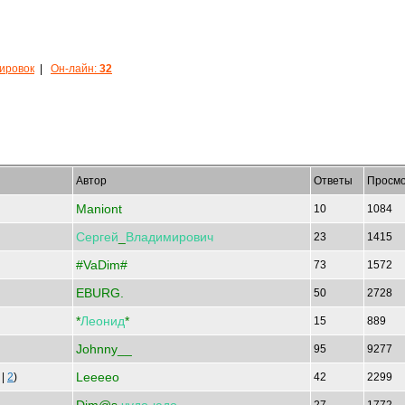
кировок
|
Он-лайн:
32
Автор
Ответы
Просмо
Maniont
10
1084
Сергей
_
Владимирович
23
1415
#VaDim#
73
1572
EBURG.
50
2728
*
Леонид
*
15
889
Johnny__
95
9277
Leeeeo
|
2
)
42
2299