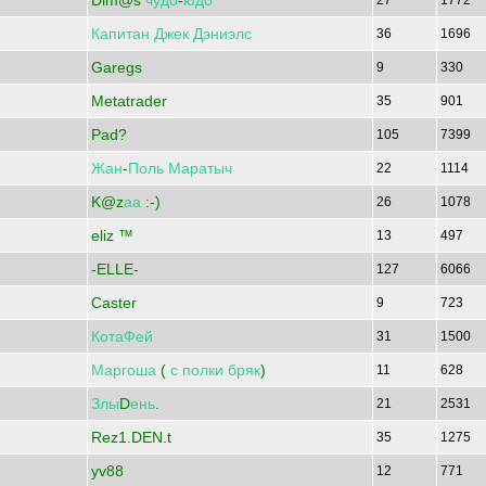
Dim@s
чудо
-
юдо
27
1772
Капитан
Джек
Дэниэлс
36
1696
Garegs
9
330
Metatrader
35
901
Pad?
105
7399
Жан
-
Поль
Маратыч
22
1114
K@z
аа
:-)
26
1078
eliz ™
13
497
-ELLE-
127
6066
Caster
9
723
КотаФей
31
1500
Маргоша
(
с
полки
бряк
)
11
628
Злы
D
ень
.
21
2531
Rez1.DEN.t
35
1275
yv88
12
771