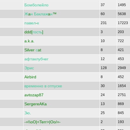
Бомболейло
37
1495
Ж
a
н
Баклаж
a
н
™
60
5638
павел
-
к
231
17223
ddd[
гость
]
3
203
a.k.a.
10
722
Silver
с
at
8
421
афтаклубчег
12
453
Эрис
128
2949
Airbird
8
452
временно
в
отпуске
30
1654
avtozap87
24
2751
SergereAKa
13
869
Зю
.
25
845
-=\\oO|<Terr>|Oo/=-
2
193