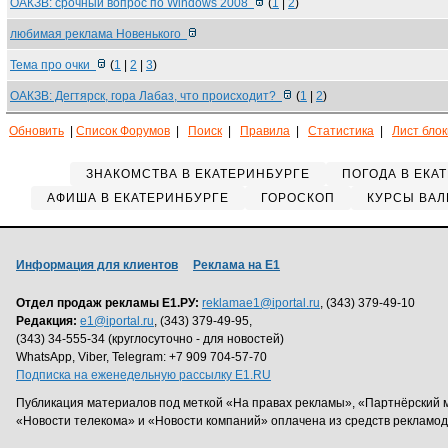
ОАКЗВ: срочный вопрос по Windows 2008
(
1
|
2
)
любимая реклама Новенького
Тема про очки
(
1
|
2
|
3
)
ОАКЗВ: Дегтярск, гора Лабаз, что происходит?
(
1
|
2
)
Обновить
|
Список Форумов
|
Поиск
|
Правила
|
Статистика
|
Лист бло
ЗНАКОМСТВА В ЕКАТЕРИНБУРГЕ
ПОГОДА В ЕКА
АФИША В ЕКАТЕРИНБУРГЕ
ГОРОСКОП
КУРСЫ ВАЛ
Информация для клиентов
Реклама на Е1
Отдел продаж рекламы Е1.РУ:
reklamae1@iportal.ru
, (343) 379-49-10
Редакция:
e1@iportal.ru
, (343) 379-49-95,
(343) 34-555-34 (круглосуточно - для новостей)
WhatsApp, Viber, Telegram: +7 909 704-57-70
Подписка на еженедельную рассылку E1.RU
Публикация материалов под меткой «На правах рекламы», «Партнёрский 
«Новости телекома» и «Новости компаний» оплачена из средств рекламо