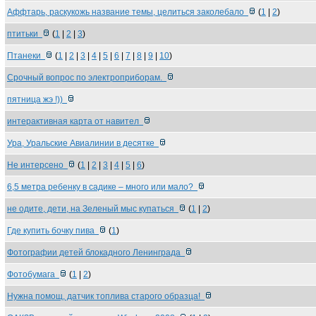
Аффтарь, раскукожь название темы, целиться заколебало
(
1
|
2
)
птитьки
(
1
|
2
|
3
)
Птанеки
(
1
|
2
|
3
|
4
|
5
|
6
|
7
|
8
|
9
|
10
)
Срочный вопрос по электроприборам.
пятница жэ !))
интерактивная карта от навител
Ура, Уральские Авиалинии в десятке
Не интерсено
(
1
|
2
|
3
|
4
|
5
|
6
)
6,5 метра ребенку в садике – много или мало?
не одите, дети, на Зеленый мыс купаться
(
1
|
2
)
Где купить бочку пива
(
1
)
Фотографии детей блокадного Ленинграда
Фотобумага
(
1
|
2
)
Нужна помощ, датчик топлива старого образца!