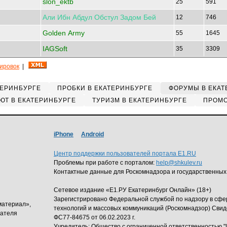
slon_ektb
25
591
Али
Ибн
Абдул
Обстул
Задом
Бей
12
746
Golden Army
55
1645
IAGSoft
35
3309
кировок
|
ТЕРИНБУРГЕ
ПРОБКИ В ЕКАТЕРИНБУРГЕ
ФОРУМЫ В ЕКАТ
ЮТ В ЕКАТЕРИНБУРГЕ
ТУРИЗМ В ЕКАТЕРИНБУРГЕ
ПРОМО
iPhone
Android
Центр поддержки пользователей портала E1.RU
Проблемы при работе с порталом:
help@shkulev.ru
Контактные данные для Роскомнадзора и государственных
Сетевое издание «Е1.РУ Екатеринбург Онлайн» (18+)
Зарегистрировано Федеральной службой по надзору в сф
материал»,
технологий и массовых коммуникаций (Роскомнадзор) Свид
дателя
ФС77-84675 от 06.02.2023 г.
Учредитель: Общество с ограниченной ответственность