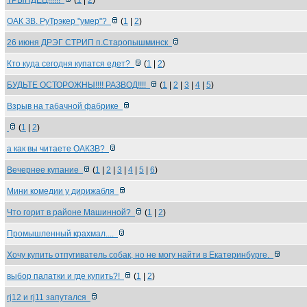
ТРЫНДЕЦ!!!!!!
(
1
|
2
)
ОАК ЗВ. РуТрэкер "умер"?
(
1
|
2
)
26 июня ДРЭГ СТРИП п.Старопышминск
Кто куда сегодня купатся едет?
(
1
|
2
)
БУДЬТЕ ОСТОРОЖНЫ!!!! РАЗВОД!!!!
(
1
|
2
|
3
|
4
|
5
)
Взрыв на табачной фабрике
(
1
|
2
)
а как вы читаете ОАКЗВ?
Вечернее купание
(
1
|
2
|
3
|
4
|
5
|
6
)
Мини комедии у дирижабля
Что горит в районе Машинной?
(
1
|
2
)
Промышленный крахмал....
Хочу купить отпугиватель собак, но не могу найти в Екатеринбурге.
выбор палатки и где купить?!
(
1
|
2
)
rj12 и rj11 запутался