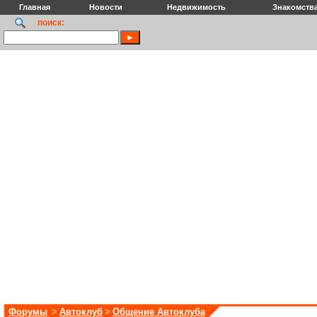
Главная
Новости
Недвижимость
Знакомств
поиск:
Форумы
>
Автоклуб
>
Общение Автоклуба