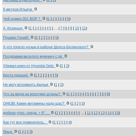
Дагомаш в Дагобурге.
(
1
|
2
)
8 метров Ильича
Чей номер 001 ВОР ?
(
1
|
2
|
3
|
4
|
5
)
А. Козицын
(
1
|
2
|
3
|
4
|
5
| .... |
7
|
8
|
9
|
10
|
11
)
Пушкин Гений!
(
1
|
2
|
3
|
4
|
5
)
А что горело ночью в районе Щорса-Белинского?
Поздравим веселого мужчину с др
Убежал ключ от Hyundai Getz
(
1
|
2
)
Крота пришиб
(
1
|
2
|
3
|
4
|
5
)
Не могу вспомнить фильм
(
1
|
2
)
Что за мода на короткие штаны?
(
1
|
2
|
3
|
4
|
5
|
6
|
7
|
8
|
9
)
ОАКЗВ: Какие витамины надо щас?
(
1
|
2
|
3
)
доброе утро. среда. + 8°…
(
1
|
2
|
3
|
4
|
5
| .... |
11
|
12
|
13
|
14
|
15
)
Как тут все поменялось...
(
1
|
2
|
3
|
4
)
Яица
(
1
|
2
|
3
)