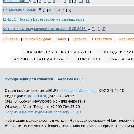
Воити в тело..
(
1
|
2
|
3
|
4
|
5
| .... |
7
|
8
|
9
|
10
|
11
)
Социальные баллы
(
1
|
2
|
3
|
4
|
5
|
6
)
[ВИДЕО] Пожар в Берёзовском на Варлакова 69
Фотоотчет с поздравления ветеранов 5.05.2018
(
1
|
2
|
3
)
Обновить
|
Список Форумов
|
Поиск
|
Правила
|
Статистика
|
Лист бло
ЗНАКОМСТВА В ЕКАТЕРИНБУРГЕ
ПОГОДА В ЕКА
АФИША В ЕКАТЕРИНБУРГЕ
ГОРОСКОП
КУРСЫ ВАЛ
Информация для клиентов
Реклама на Е1
Отдел продаж рекламы Е1.РУ:
reklamae1@iportal.ru
, (343) 379-49-10
Редакция:
e1@iportal.ru
, (343) 379-49-95,
(343) 34-555-34 (круглосуточно - для новостей)
WhatsApp, Viber, Telegram: +7 909 704-57-70
Подписка на еженедельную рассылку E1.RU
Публикация материалов под меткой «На правах рекламы», «Партнёрский 
«Новости телекома» и «Новости компаний» оплачена из средств рекламо