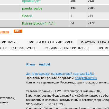
происходит
258
9625
panda_pafos
139
2985
Sed
ой
4
944
Katrin( Black'
и
)=^..^=
64
7172
кировок
|
ТЕРИНБУРГЕ
ПРОБКИ В ЕКАТЕРИНБУРГЕ
ФОРУМЫ В ЕКАТ
ЮТ В ЕКАТЕРИНБУРГЕ
ТУРИЗМ В ЕКАТЕРИНБУРГЕ
ПРОМО
iPhone
Android
Центр поддержки пользователей портала E1.RU
Проблемы при работе с порталом:
help@shkulev.ru
Контактные данные для Роскомнадзора и государственных
Сетевое издание «Е1.РУ Екатеринбург Онлайн» (18+)
Зарегистрировано Федеральной службой по надзору в сф
материал»,
технологий и массовых коммуникаций (Роскомнадзор) Свид
дателя
ФС77-84675 от 06.02.2023 г.
Учредитель: Общество с ограниченной ответственность