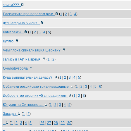
зачем???
Расскажите про перелом руки
(
1
|
2
|
3
|
4
)
дтп Гагарина 6 июня.
Комплексы.
(
1
|
2
|
3
|
4
|
5
)
Куплю
Чем плоха сигнализация Шерхан?
запись в ГАИ на время
(
1
|
2
)
Околофутбола
Куда выпивательная делась?
(
1
|
2
|
3
|
4
|
5
)
Субанеки российские триднявыходные
(
1
|
2
|
3
|
4
|
5
|
6
)
Доброе утро вторник +5 с праздником
(
1
|
2
|
3
)
Юнусов на Ситроене.....
(
1
|
2
|
3
|
4
|
5
)
Загадка
(
1
|
2
)
.
(
1
|
2
|
3
|
4
|
5
| .... |
26
|
27
|
28
|
29
|
30
)