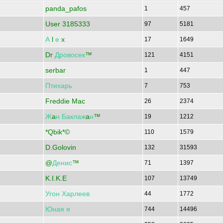
panda_pafos
1
457
User 3185333
97
5181
А
l
е
x
17
1649
Dr
Дровосек
™
121
4151
serbar
1
447
Птихарь
7
753
Freddie Mac
26
2374
Ж
a
н
Баклаж
a
н
™
19
1212
*Qbik*©
110
1579
D.Golovin
132
31593
@
Денис
™
71
1397
K.I.K.E
107
13749
Угон
Харлеев
44
1772
Юная
я
744
14496