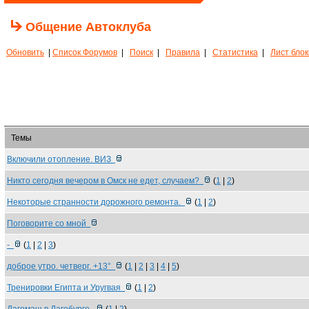
Общение Автоклуба
Обновить
|
Список Форумов
|
Поиск
|
Правила
|
Статистика
|
Лист бло
Темы
Включили отопление. ВИЗ
Никто сегодня вечером в Омск не едет, случаем?
(
1
|
2
)
Некоторые странности дорожного ремонта.
(
1
|
2
)
Поговорите со мной
-
(
1
|
2
|
3
)
доброе утро. четверг. +13°
(
1
|
2
|
3
|
4
|
5
)
Тренировки Египта и Уругвая
(
1
|
2
)