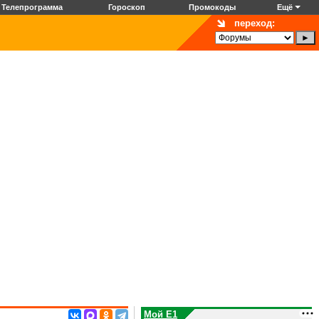
Телепрограмма
Гороскоп
Промокоды
Ещё
переход:
Мой E1