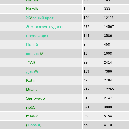
Namib
25
1697
Namib
1
333
Ж
ё
ваный
крот
104
12118
Этот
аккаунт
удален
272
14567
происходит
114
3586
Пахей
3
458
коньяк
5*
11
1008
-YAS-
29
2414
доко
/\
е
119
7386
Kottim
42
2784
Brian.
217
12265
Sant-yago
61
2147
rib65
371
3808
mad-x
93
5754
(
Ббрмл
)
65
4770