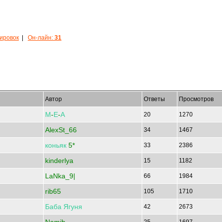
кировок
|
Он-лайн:
31
Автор
Ответы
Просмотров
М
-
Е
-
А
20
1270
AlexSt_66
34
1467
коньяк
5*
33
2386
kinderlya
15
1182
LaNka_9|
66
1984
rib65
105
1710
Баба
Ягуня
42
2673