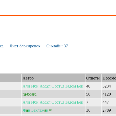
ка
|
Лист блокировок
|
Он-лайн:
37
Автор
Ответы
Просмо
Али
Ибн
Абдул
Обстул
Задом
Бей
40
3234
ru-board
50
4120
Али
Ибн
Абдул
Обстул
Задом
Бей
7
447
Ж
a
н
Баклаж
a
н
™
36
2789