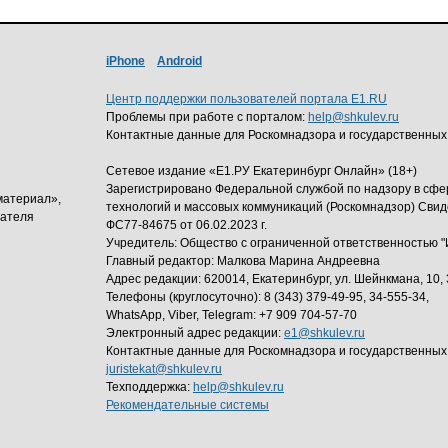
iPhone
Android
Центр поддержки пользователей портала E1.RU
Проблемы при работе с порталом:
help@shkulev.ru
Контактные данные для Роскомнадзора и государственных
Сетевое издание «Е1.РУ Екатеринбург Онлайн» (18+)
Зарегистрировано Федеральной службой по надзору в сф
материал»,
технологий и массовых коммуникаций (Роскомнадзор) Свид
дателя
ФС77-84675 от 06.02.2023 г.
Учредитель: Общество с ограниченной ответственность
Главный редактор: Малкова Марина Андреевна
Адрес редакции: 620014, Екатеринбург, ул. Шейнкмана, 10, 
Телефоны (круглосуточно): 8 (343) 379-49-95, 34-555-34,
WhatsApp, Viber, Telegram: +7 909 704-57-70
Электронный адрес редакции:
e1@shkulev.ru
Контактные данные для Роскомнадзора и государственных
juristekat@shkulev.ru
Техподдержка:
help@shkulev.ru
Рекомендательные системы