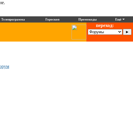
ие.
Телепрограмма
Гороскоп
Промокоды
Ещё
переход:
орум