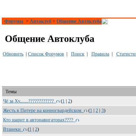
Форумы
>
Автоклуб
>
Общение Автоклуба
Общение Автоклуба
Обновить
|
Список Форумов
|
Поиск
|
Правила
|
Статисти
Темы
Чё за Ху.......????????????
(
1
|
2
)
Жесть в Питере на конногвардейском
(
1
|
2
|
3
)
Кто шарит в автонавигаторах????
Втанеки
(
1
|
2
)