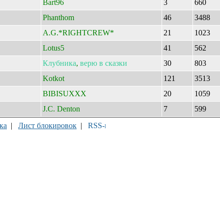
Bart96
3
660
Phanthom
46
3488
A.G.*RIGHTCREW*
21
1023
Lotus5
41
562
Клубника
,
верю
в
сказки
30
803
Kotkot
121
3513
BIBISUXXX
20
1059
J.C. Denton
7
599
ка
|
Лист блокировок
|