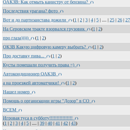
ОАКЗВ: Как отмыть канистру от бензина?
Последствия урагана? фото
Вот и до партизанстава дожили
(
1
|
2
|
3
|
4
|
5
| .... |
25
|
26
|
27
На Серовском тракте взорвался грузовик
(
1
|
2
)
про глаза)))))
(
1
|
2
)
ОКЗВ Какую цифровую камеру выбрать?
(
1
|
2
)
Про доставку пива...
(
1
|
2
)
Кусты помешали получить права =)
Автокондиционер ОАКЗВ
а на проезжей автоматчики!
(
1
|
2
)
Нашел номер
Помощь о организации игры "Дозор" в СО
ВСЕМ
Игровая туса в субботу!!!!!!!!!!!!!!!!
(
1
|
2
|
3
|
4
|
5
| .... |
39
|
40
|
41
|
42
|
43
)