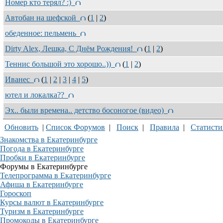
Номер кто терял? :)
Автобан на шефской
(
1
|
2
)
обеденное: пельмень
Dirty Alex, Лешка, С Днём Рождения!
(
1
|
2
)
Теннис большой это хорошо..))
(
1
|
2
)
Иванес
(
1
|
2
|
3
|
4
|
5
)
ютел и локалка??
Эх.. были времена.. детство босоногое (видео)
Обновить
|
Список Форумов
|
Поиск
|
Правила
|
Статисти
Знакомства в Екатеринбурге
Погода в Екатеринбурге
Пробки в Екатеринбурге
Форумы в Екатеринбурге
Телепрограмма в Екатеринбурге
Афиша в Екатеринбурге
Гороскоп
Курсы валют в Екатеринбурге
Туризм в Екатеринбурге
Промокоды в Екатеринбурге