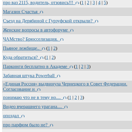
про ваз 2115, водитель, отзовись!!!
(
1
|
2
|
3
|
4
|
5
)
Магазин Счастья
Съезд на Дерябиной с Гурзуфской открыли?
Женские вопросы в автофоруме
ЧАМство? Брюсселизация.
Пьяное лежбище..
(
1
|
2
)
Куда обратиться?
(
1
|
2
)
Паркинги бесплатно в Академе
(
1
|
2
|
3
)
Забавная штука Powerball
«Единая Россия» выдвинула Чернецкого в Совет Федерации.
Согласование н
понимаю что не в тему но....
(
1
|
2
|
3
)
Видео вчерашнего урагана....
опоздал
про парфюм было не?