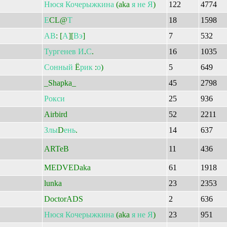
Нюся
Кочерыжкина
(aka
я
не
Я
)
122
4774
Е
CL@
Т
18
1598
АВ
: [
А
][
Вэ
]
7
532
Тургенев
И
.
С
.
16
1035
Сонный
Ё
рик
:
о
)
5
649
_Shapka_
45
2798
Рокси
25
936
Airbird
52
2211
Злы
D
ень
.
14
637
ARTeB
11
436
MEDVEDaka
61
1918
lunka
23
2353
DoctorADS
2
636
Нюся
Кочерыжкина
(aka
я
не
Я
)
23
951