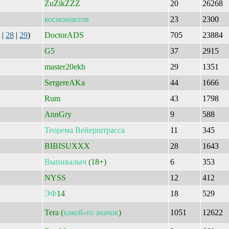
ZuZikZZZ
20
26268
космонавтов
23
2300
|
28
|
29
)
DoctorADS
705
23884
G5
37
2915
master20ekb
29
1351
SergereAKa
44
1666
Rum
43
1798
AnnGry
9
588
Теорема
Вейерштрасса
11
345
BIBISUXXX
28
1643
Выпивалыч
(18+)
6
353
NYSS
12
412
ЭФ
14
18
529
Tera (
какой
-
то
значок
)
1051
12622