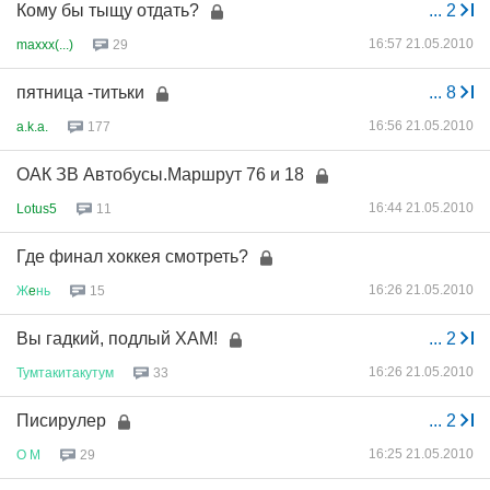
Кому бы тыщу отдать?
...
2
16:57 21.05.2010
maxxx(...)
29
пятница -титьки
...
8
16:56 21.05.2010
a.k.a.
177
ОАК ЗВ Автобусы.Маршрут 76 и 18
16:44 21.05.2010
Lotus5
11
Где финал хоккея смотреть?
16:26 21.05.2010
Ж
e
нь
15
Вы гадкий, подлый ХАМ!
...
2
16:26 21.05.2010
Тумтакитакутум
33
Писирулер
...
2
16:25 21.05.2010
О
М
29