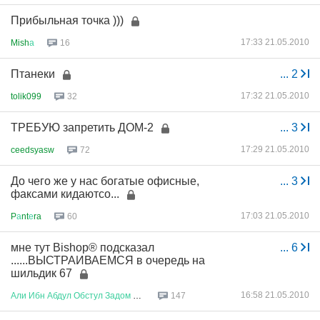
Прибыльная точка )))
17:33 21.05.2010
Mish
а
16
Птанеки
...
2
17:32 21.05.2010
tolik099
32
ТРЕБУЮ запретить ДОМ-2
...
3
17:29 21.05.2010
ceedsyasw
72
До чего же у нас богатые офисные,
...
3
факсами кидаютсо...
17:03 21.05.2010
P
а
nt
е
ra
60
мне тут Bishop® подсказал
...
6
......ВЫСТРАИВАЕМСЯ в очередь на
шильдик 67
16:58 21.05.2010
Али
Ибн
Абдул
Обстул
Задом
Бей
147