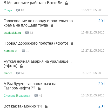
В Мегаполисе работает Брюс Ли
15:59 21.05.2010
Совун
18
Голосование по поводу строительства
...
2
храма на площади труда
15:48 21.05.2010
astalavista.ru
33
Провал дорожного полотна (+фото)
15:27 21.05.2010
Sumerki ©
19
жуткая ночная авария на уралмаше....
(+фото)
15:17 21.05.2010
mad-x
24
А Вы будете заправляться на
...
2
Газпромнефти ??
15:15 21.05.2010
Слесарь
5
разряда
45
Вот как так можно?!?!
...
2