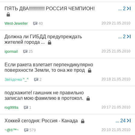
ПЯТЬ ДВА!!!!!!!!!!!!! РОССИЯ ЧЕМПИОН!
...
2
20:29 21.05.2010
West-Jeweller
40
Должна ли ГИБДД предупреждать
...
2
жителей города ...
20:25 21.05.2010
igormail
25
Если ракета взлетает перпендикулярно
поверхности Земли, то она же прод
20:18 21.05.2010
Звёздочка
^_^
2
подскажите! гаишник не правильно
записал мою фамилию в протокол.
20:17 21.05.2010
rog999a
1
Хоккей сегодня: Россия - Канада
...
24
20:10 21.05.2010
~@®™~
579