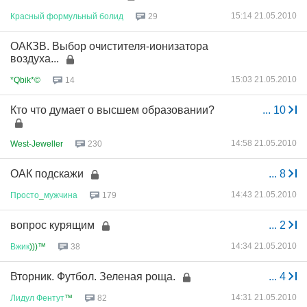
15:14 21.05.2010
Красный
формульный
болид
29
ОАКЗВ. Выбор очистителя-ионизатора
воздуха...
15:03 21.05.2010
*Qbik*©
14
Кто что думает о высшем образовании?
...
10
14:58 21.05.2010
West-Jeweller
230
ОАК подскажи
...
8
14:43 21.05.2010
Просто
_
мужчина
179
вопрос курящим
...
2
14:34 21.05.2010
Вжик
)))™
38
Вторник. Футбол. Зеленая роща.
...
4
14:31 21.05.2010
Лидул
Фентут
™
82