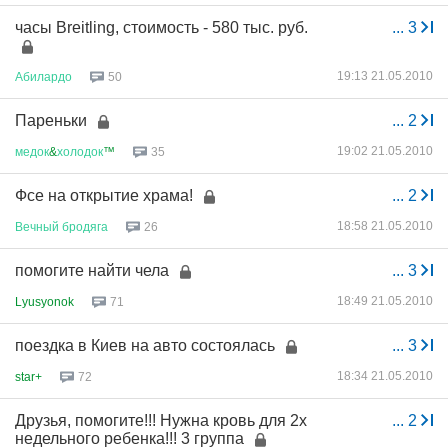
часы Breitling, стоимость - 580 тыс. руб.
...
3
19:13 21.05.2010
Абилардо
50
Пареньки
...
2
19:02 21.05.2010
медок
&
холодок
™
35
Фсе на открытие храма!
...
2
18:58 21.05.2010
Вечный
бродяга
26
помогите найти чела
...
3
18:49 21.05.2010
Lyusyonok
71
поездка в Киев на авто состоялась
...
3
18:34 21.05.2010
star+
72
Друзья, помогите!!! Нужна кровь для 2х
...
2
недельного ребенка!!! 3 группа