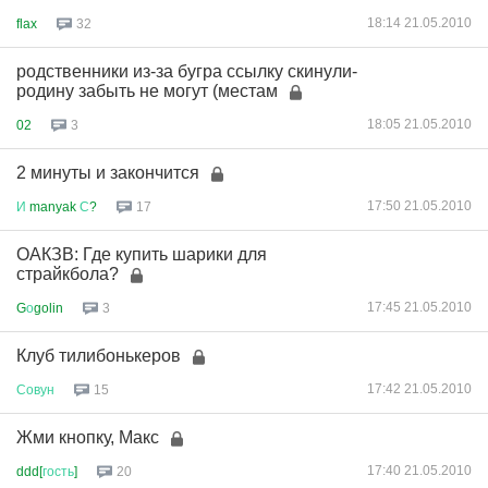
18:14 21.05.2010
flax
32
родственники из-за бугра ссылку скинули-
родину забыть не могут (местам
18:05 21.05.2010
02
3
2 минуты и закончится
17:50 21.05.2010
И
manyak
С
?
17
ОАКЗВ: Где купить шарики для
страйкбола?
17:45 21.05.2010
G
о
golin
3
Клуб тилибонькеров
17:42 21.05.2010
Совун
15
Жми кнопку, Макс
17:40 21.05.2010
ddd[
гость
]
20