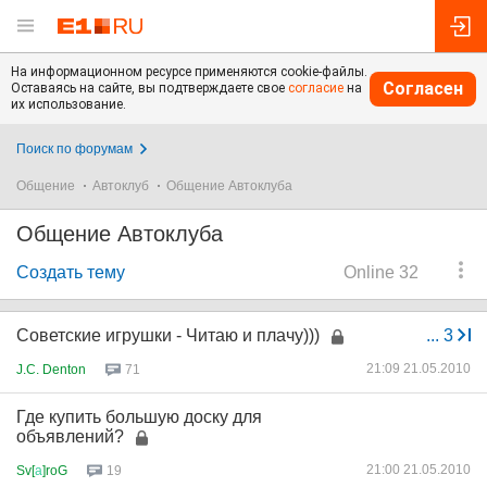
На информационном ресурсе применяются cookie-файлы.
Согласен
Оставаясь на сайте, вы подтверждаете свое
согласие
на
их использование.
Поиск по форумам
Общение
Автоклуб
Общение Автоклуба
Общение Автоклуба
Создать тему
Online 32
Советские игрушки - Читаю и плачу)))
...
3
21:09 21.05.2010
J.C. Denton
71
Где купить большую доску для
объявлений?
21:00 21.05.2010
Sv[
а
]roG
19