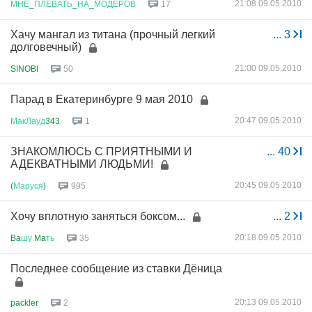
21:08 09.05.2010
МНЕ
_
ПЛЕВАТЬ
_
НА
_
МОДЕРОВ
17
Хачу мангал из титана (прочный легкий
...
3
долговечный)
21:00 09.05.2010
SINOBI
50
Парад в Екатеринбурге 9 мая 2010
20:47 09.05.2010
МакЛауд
343
1
ЗНАКОМЛЮСЬ С ПРИЯТНЫМИ И
...
40
АДЕКВАТНЫМИ ЛЮДЬМИ!
20:45 09.05.2010
(
Маруся
)
995
Хочу вплотную заняться боксом...
...
2
20:18 09.05.2010
Ba
шу
Ma
ть
35
Последнее сообщение из ставки Дёница
20:13 09.05.2010
packler
2