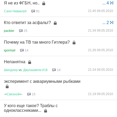
Я не из ФГБН, но..
...
4
21:45 09.05.2010
Саня
Ниваклуб
91
Кто ответит за асфальт?
...
2
21:34 09.05.2010
packler
25
Почему на ТВ так много Гитлера?
21:26 09.05.2010
igormail
14
Непанятна
21:24 09.05.2010
Шиндлер
vs.
Джугашвили
И
.
В
14
эксперимент с аквариумными рыбками
21:19 09.05.2010
-=
Связной
=-
15
У кого еще такое? Траблы с
одноклассниками...