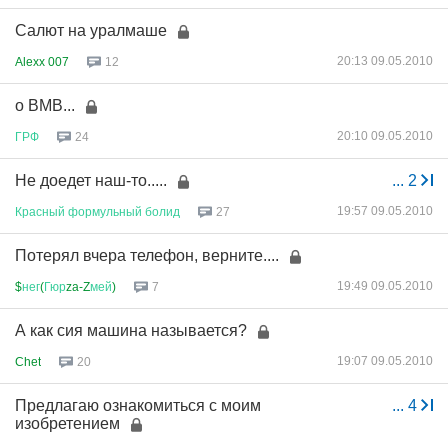
Cалют на уралмаше
20:13 09.05.2010
Alexx 007
12
о ВМВ...
20:10 09.05.2010
ГРФ
24
Не доедет наш-то.....
...
2
19:57 09.05.2010
Красный
формульный
болид
27
Потерял вчера телефон, верните....
19:49 09.05.2010
$
нег
(
Гюр
za-Z
мей
)
7
А как сия машина называется?
19:07 09.05.2010
Chet
20
Предлагаю ознакомиться с моим
...
4
изобретением