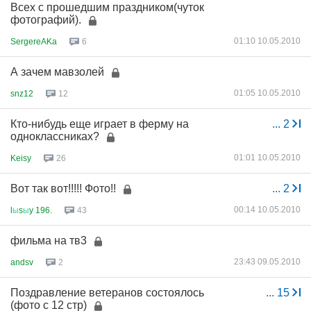
Всех с прошедшим праздником(чуток
фотографий).
01:10 10.05.2010
SergereAKa
6
А зачем мавзолей
01:05 10.05.2010
snz12
12
Кто-нибудь еще играет в ферму на
...
2
одноклассниках?
01:01 10.05.2010
Keisy
26
Вот так вот!!!!! Фото!!
...
2
00:14 10.05.2010
l
ы
s
ы
y 196.
43
фильма на тв3
23:43 09.05.2010
andsv
2
Поздравление ветеранов состоялось
...
15
(фото с 12 стр)