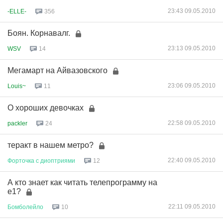
23:43 09.05.2010
-ELLE-
356
Боян. Корнавалг.
23:13 09.05.2010
WSV
14
Мегамарт на Айвазовского
23:06 09.05.2010
Louis~
11
О хороших девочках
22:58 09.05.2010
packler
24
теракт в нашем метро?
22:40 09.05.2010
Форточка
с
диоптриями
12
А кто знает как читать телепрограмму на
е1?
22:11 09.05.2010
Бомболейло
10