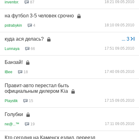
18:21 09.05.2010
inventor.
87
на футбол 3-5 человек срочно
18:10 09.05.2010
pstrabykin
4
куда ася делась?
...
3
17:51 09.05.2010
Lunnaya
66
Банзай!
17:40 09.05.2010
IBee
18
Правит-авто перестал быть
официальным дилером Kia
17:15 09.05.2010
Playstik
15
Голубки
17:11 09.05.2010
ne@...™
19
Кто сегодня на Каменск ездил, переезд