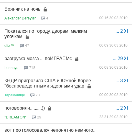
Боянчик на ночь
00:16 30.03.2010
Alexander Dereyter
4
Покатался по городу, дворам, мелким
...
2
улочкам
00:09 30.03.2010
eliz ™
47
разгрузка мозга ... поИГРАЕМс
...
29
00:08 30.03.2010
Lunnaya
718
КНДР пригрозила США и Южной Корее
...
3
"беспрецедентными ядерными удар
00:00 30.03.2010
Тараканище
73
поговорили..........))
...
2
23:31 29.03.2010
*DREAM ON*
29
вот про голосовалку непонятно немного...