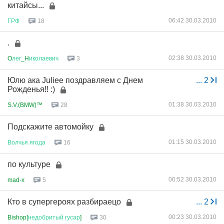
китайсы...
06:42 30.03.2010
ГРФ
18
.
02:38 30.03.2010
O
лег
_H
иколаевич
3
Юлю ака Juliee поздравляем с Днем
...
2
Рожденья!! :)
01:38 30.03.2010
S.V.(BMW)™
28
Подскажите автомойку
01:15 30.03.2010
Волчья
ягода
16
по культуре
00:52 30.03.2010
mad-x
5
Кто в супергероях разбираецо
...
2
00:23 30.03.2010
Bishop[
недобритый
гусар
]
30