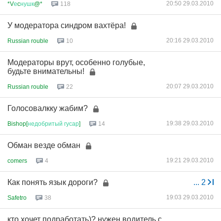
20:50 29.03.2010
*V
е
c
нушк
@*
118
У модератора синдром вахтёра!
20:16 29.03.2010
Russian rouble
10
Модераторы врут, особенно голубые,
будьте внимательны!
20:07 29.03.2010
Russian rouble
22
Голосовалкку жабим?
19:38 29.03.2010
Bishop[
недобритый
гусар
]
14
Обман везде обман
19:21 29.03.2010
comers
4
Как понять язык дороги?
...
2
19:03 29.03.2010
Safetro
38
кто хочет подработать)? нужен водитель с