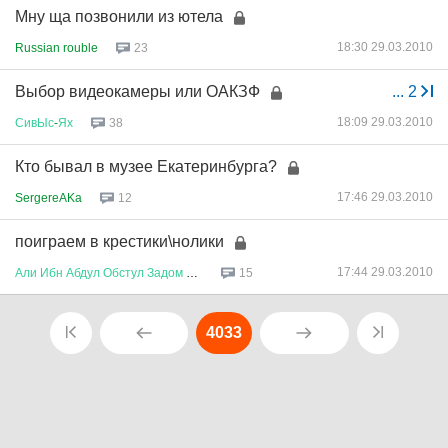
Мну ща позвонили из ютела
18:30 29.03.2010
Russian rouble
23
Выбор видеокамеры или ОАКЗФ
...
2
18:09 29.03.2010
СивЫс
-
Ях
38
Кто бывал в музее Екатеринбурга?
17:46 29.03.2010
SergereAKa
12
поиграем в крестики\нолики
17:44 29.03.2010
Али
Ибн
Абдул
Обстул
Задом
Бей
15
4033