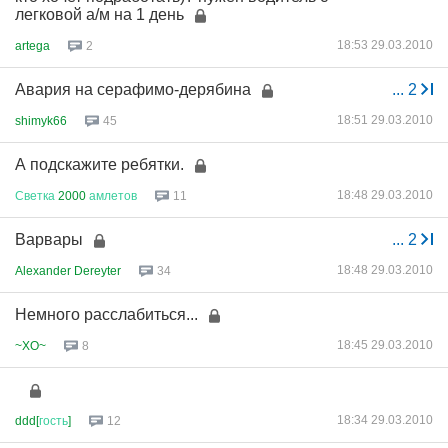
легковой а/м на 1 день
18:53 29.03.2010
artega
2
Авария на серафимо-дерябина
...
2
18:51 29.03.2010
shimyk66
45
А подскажите ребятки.
18:48 29.03.2010
Светка
2000
амлетов
11
Варвары
...
2
18:48 29.03.2010
Alexander Dereyter
34
Немного расслабиться...
18:45 29.03.2010
~XO~
8
18:34 29.03.2010
ddd[
гость
]
12