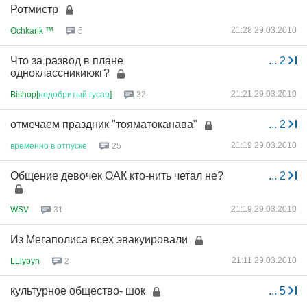
Ротмистр
21:28 29.03.2010
Ochkarik ™
5
Что за развод в плане
...
2
одноклассникиюкг?
21:21 29.03.2010
Bishop[
недобритый
гусар
]
32
отмечаем праздник "тояматоканава"
...
2
21:19 29.03.2010
временно
в
отпуске
25
Общение девочек ОАК кто-нить четал не?
...
2
21:19 29.03.2010
WSV
31
Из Мегаполиса всех эвакуировали
21:11 29.03.2010
LLlypyn
2
культурное общество- шок
...
5