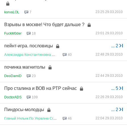
23:25 29.03.2010
korvaLOL
7
Взрывы в москве! Что будет дальше ?
23:01 29.03.2010
FuckM0der
18
пейнт-игра. пословицы
...
2
22:48 29.03.2010
Александра
Константиновна
Перв
...
40
починка магнитолы
22:44 29.03.2010
DeoDamiD
23
Про сталина и ВОВ на РТР сейчас
...
5
22:26 29.03.2010
DoctorADS
109
Пиндосы-молодцы
...
2
22:04 29.03.2010
Глвный
Нчльнк
По
Упрвлню
Сглсв
...
46