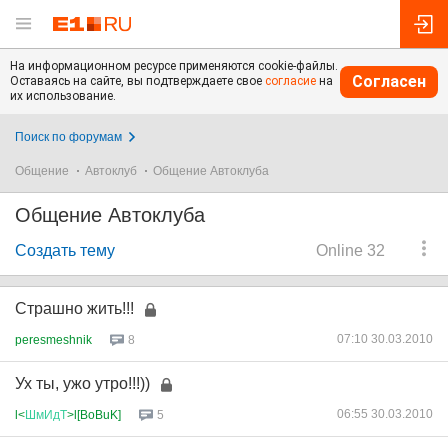
На информационном ресурсе применяются cookie-файлы.
Согласен
Оставаясь на сайте, вы подтверждаете свое
согласие
на
их использование.
Поиск по форумам
Общение
Автоклуб
Общение Автоклуба
Общение Автоклуба
Создать тему
Online 32
Страшно жить!!!
07:10 30.03.2010
peresmeshnik
8
Ух ты, ужо утро!!!))
06:55 30.03.2010
l<
ШмИдТ
>l[BoBuK]
5