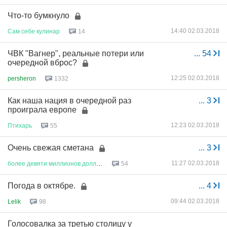
Что-то бумкнуло
14:40 02.03.2018
Сам
себе
кулинар
14
ЧВК "Вагнер", реальные потери или
...
54
очередной вброс?
12:25 02.03.2018
persheron
1332
Как наша нация в очередной раз
...
3
проиграла европе
12:23 02.03.2018
Птихарь
55
Очень свежая сметана
...
3
11:27 02.03.2018
более
девяти
миллионов
долларо
...
54
Погода в октябре.
...
4
09:44 02.03.2018
Lelik
98
Голосовалка за третью столицу у