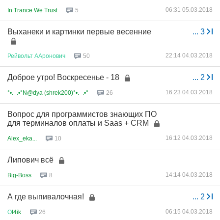
06:31 05.03.2018
In Trance We Trust
5
Выханеки и картинки первые весенние
...
3
22:14 04.03.2018
Рейвольт
ААронович
50
Доброе утро! Воскресенье - 18
...
2
16:23 04.03.2018
°•._.•°N@dya (shrek200)°•._.•°
26
Вопрос для программистов знающих ПО
для терминалов оплаты и Saas + CRM
16:12 04.03.2018
Alex_eka...
10
Липович всё
14:14 04.03.2018
Big-Boss
8
А где выпивалочная!
...
2
06:15 04.03.2018
О
l4ik
26