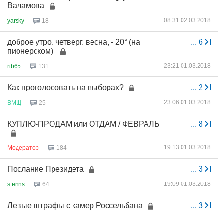
Валамова
08:31 02.03.2018
yarsky
18
доброе утро. четверг. весна, - 20° (на
...
6
пионерском).
23:21 01.03.2018
rib65
131
Как проголосовать на выборах?
...
2
23:06 01.03.2018
ВМЩ
25
КУПЛЮ-ПРОДАМ или ОТДАМ / ФЕВРАЛЬ
...
8
19:13 01.03.2018
Модератор
184
Послание Президета
...
3
19:09 01.03.2018
s.enns
64
Левые штрафы с камер Россельбана
...
3