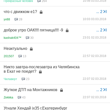
10:56 03.03.2018
Прекрасный
человек
264
что с движком е1?
...
2
10:03 03.03.2018
yv88
28
доброе утро ОАК!!!! пятница!!!! -9
...
2
23:01 02.03.2018
kashak404™
30
Неактуально
22:57 02.03.2018
201507
13
Никто завтра-послезавтра из Челябинска
в Екат не поедет?
22:07 02.03.2018
Чилаверт
23
Жуткое ДТП на Монтажников
...
2
22:07 02.03.2018
Zekkka
43
Угнали Хендай ix35 г.Екатеринбург