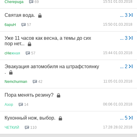
15:51 01.03.2018
Cherepuga
69
Святая вода.
...
3
15:50 01.03.2018
6apuH
57
Уже 11 часов как весна, а темы до сих
...
3
пор нет...
15:44 01.03.2018
cHe
жная
57
Эвакуация автомобиля на штрафстоянку
...
2
.
11:05 01.03.2018
Nemchurman
42
Пора менять резину?
06:06 01.03.2018
Азор
14
Кухонный нож, выбор.
...
5
17:28 28.02.2018
ЧЕТКИЙ
110