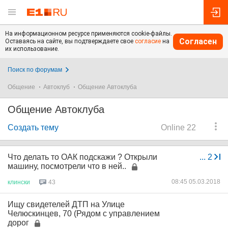
На информационном ресурсе применяются cookie-файлы.
Согласен
Оставаясь на сайте, вы подтверждаете свое
согласие
на
их использование.
Поиск по форумам
Общение
Автоклуб
Общение Автоклуба
Общение Автоклуба
Создать тему
Online 22
Что делать то ОАК подскажи ? Открыли
...
2
машину, посмотрели что в ней..
08:45 05.03.2018
клински
43
Ищу свидетелей ДТП на Улице
Челюскинцев, 70 (Рядом с управлением
дорог