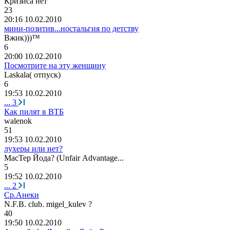
Кризиса
нет
23
20:16 10.02.2010
мини-позитив...ностальгия по детству
Вжик
)))™
6
20:00 10.02.2010
Посмотрите на эту женщину
Laskala(
отпуск
)
6
19:53 10.02.2010
...
3
Как пилят в ВТБ
walenok
51
19:53 10.02.2010
лухеры или нет?
MacTep
Йода
? (Unfair Advantage...
5
19:52 10.02.2010
...
2
Ср.Анеки
N.F.B. club. migel_kulev ?
40
19:50 10.02.2010