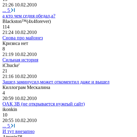
21:26 10.02.2010
...
5
а кто чем седня обедал,а?
Blackston™(4
х
4forever)
114
21:24 10.02.2010
Снова про майонез
Кризиса
нет
8
21:19 10.02.2010
Сильная история
iChucke'
21
21:16 10.02.2010
Зашел,заминусил,может откоментил даже и вышел
Киллограм
Мескалина
4
20:59 10.02.2010
ОАК ЗВ (не открывается нужеый сайт)
ikonkin
10
20:55 10.02.2010
...
5
И тут внезапно
Atropin™