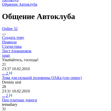
Общение Автоклуба
Общение Автоклуба
Online 32
Создать тему
Правила
Статистика
Лист блокировок
храп
Улыбайтесь
,
господа
!
21
23:37 10.02.2010
...
2
Тема для сильной половины ОАКа (соц опрос)
Denisiy ural
28
23:31 10.02.2010
...
2
Про платные дороги
temadiary
31