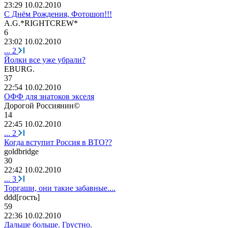
23:29 10.02.2010
С Днём Рождения, Фотошоп!!!
A.G.*RIGHTCREW*
6
23:02 10.02.2010
...
2
Йолки все уже убрали?
EBURG.
37
22:54 10.02.2010
ОФФ для знатоков экселя
Дорогой
Россиянин
©
14
22:45 10.02.2010
...
2
Когда вступит Россия в ВТО??
goldbridge
30
22:42 10.02.2010
...
3
Торгаши, они такие забавные....
ddd[
гость
]
59
22:36 10.02.2010
Дальше больше. Грустно.