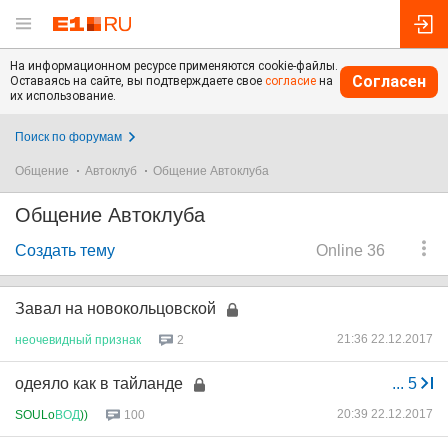
На информационном ресурсе применяются cookie-файлы.
Согласен
Оставаясь на сайте, вы подтверждаете свое
согласие
на
их использование.
Поиск по форумам
Общение
Автоклуб
Общение Автоклуба
Общение Автоклуба
Создать тему
Online 36
Завал на новокольцовской
21:36 22.12.2017
неочевидный
признак
2
одеяло как в тайланде
...
5
20:39 22.12.2017
SOULo
ВОД
))
100