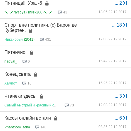
Пятница!!! Ура. -6
...
2
18:05 22.12.2017
°•._.•°N@dya (shrek200)°•._.•°
43
Спорт вне политики. (с) Барон де
...
18
Кубертен.
17:00 22.12.2017
Никанорыч
(2041)
431
Пятнично.
15:42 22.12.2017
nagval_
6
Конец света
15:26 22.12.2017
Хампот
16
Чтанеки здесь!
...
3
12:08 22.12.2017
Самый
быстрый
и
красивый
самол
...
73
Кассы онлайн встали
...
6
08:36 22.12.2017
Phanthom_adm
140