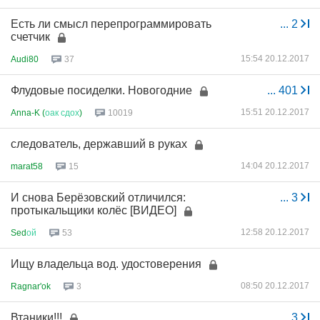
Есть ли смысл перепрограммировать
...
2
счетчик
15:54 20.12.2017
Audi80
37
Флудовые посиделки. Новогодние
...
401
15:51 20.12.2017
Anna-K (
оак
сдох
)
10019
следователь, державший в руках
14:04 20.12.2017
marat58
15
И снова Берёзовский отличился:
...
3
протыкальщики колёс [ВИДЕО]
12:58 20.12.2017
Sed
ой
53
Ищу владельца вод. удостоверения
08:50 20.12.2017
Ragnar'ok
3
Втаники!!!
...
3