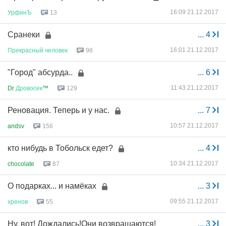
16:09 21.12.2017
УрфинЪ
13
Сранеки
...
4
16:01 21.12.2017
Прекрасный
человек
98
"Город" абсурда..
...
6
11:43 21.12.2017
Dr
Дровосек
™
129
Реновация. Теперь и у нас.
...
7
10:57 21.12.2017
andsv
156
кто нибудь в Тобольск едет?
...
4
10:34 21.12.2017
chocolate
87
О подарках... и намёках
...
3
09:55 21.12.2017
хренов
55
Ну, вот! Дождались!Они возвращаются!
...
3