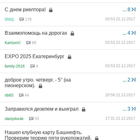
С днем риелтора!
...
8
03:53 22.12.2017
ВМЩ
178
Взаимопомощь на дорогах
...
4
03:53 22.12.2017
Karlson©
89
EXPO 2025 Екатеринбург
03:53 22.12.2017
family-2016
9
доброе утро. четверг. - 5° (на
...
2
пионерском).
20:58 21.12.2017
rib65
44
Заправился дизелем и выиграл
...
3
17:31 21.12.2017
stariydurak
55
Нашел клубную карту Башнефть.
Проверим теорию пяти рукопожатий.