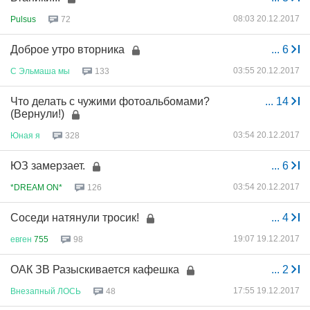
08:03 20.12.2017
Pulsus
72
Доброе утро вторника
...
6
03:55 20.12.2017
С
Эльмаша
мы
133
Что делать с чужими фотоальбомами?
...
14
(Вернули!)
03:54 20.12.2017
Юная
я
328
ЮЗ замерзает.
...
6
03:54 20.12.2017
*DREAM ON*
126
Соседи натянули тросик!
...
4
19:07 19.12.2017
евген
755
98
ОАК ЗВ Разыскивается кафешка
...
2
17:55 19.12.2017
Внезапный
ЛОСЬ
48