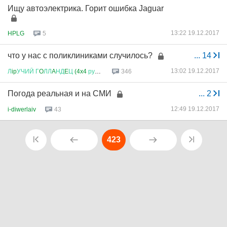
Ищу автоэлектрика. Горит ошибка Jaguar
13:22 19.12.2017
HPLG
5
что у нас с поликлиниками случилось?
...
14
13:02 19.12.2017
Л
ip
УЧИЙ
Г
O
ЛЛ
A
НД
E
Ц
(4x4
рулит
)
346
Погода реальная и на СМИ
...
2
12:49 19.12.2017
i-diwerlaiv
43
423