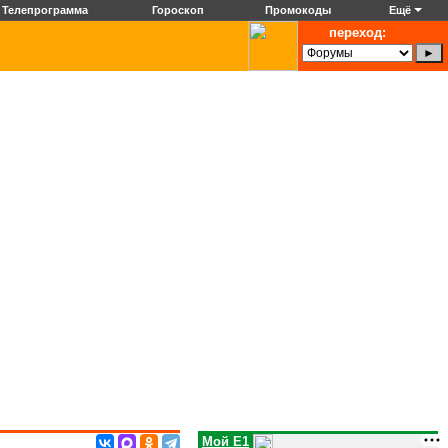
Телепрограмма
Гороскоп
Промокоды
Ещё
переход:
Мой E1