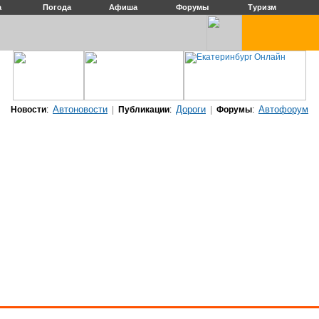
а
Погода
Афиша
Форумы
Туризм
Автоновости
Дороги
Автофорум
Новости
:
|
Публикации
:
|
Форумы
: