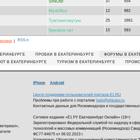
SINOBI
37
554
МузОбоз
12
982
Тумтакитакутум
25
1661
Кризиса
нет
15
583
кировок
|
ТЕРИНБУРГЕ
ПРОБКИ В ЕКАТЕРИНБУРГЕ
ФОРУМЫ В ЕКАТ
ЮТ В ЕКАТЕРИНБУРГЕ
ТУРИЗМ В ЕКАТЕРИНБУРГЕ
ПРОМО
iPhone
Android
Центр поддержки пользователей портала E1.RU
Проблемы при работе с порталом:
help@shkulev.ru
Контактные данные для Роскомнадзора и государственных
Сетевое издание «Е1.РУ Екатеринбург Онлайн» (18+)
Зарегистрировано Федеральной службой по надзору в сф
материал»,
технологий и массовых коммуникаций (Роскомнадзор) Свид
дателя
ФС77-84675 от 06.02.2023 г.
Учредитель: Общество с ограниченной ответственность