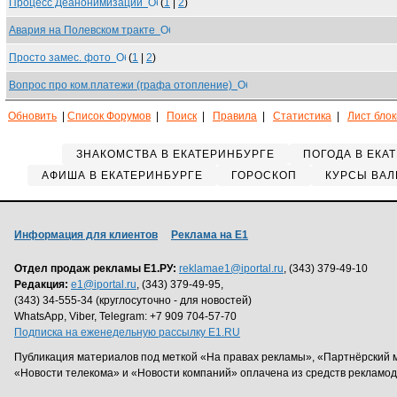
Процесс Деанонимизации
(
1
|
2
)
Авария на Полевском тракте
Просто замес. фото
(
1
|
2
)
Вопрос про ком.платежи (графа отопление)
Обновить
|
Список Форумов
|
Поиск
|
Правила
|
Статистика
|
Лист бло
ЗНАКОМСТВА В ЕКАТЕРИНБУРГЕ
ПОГОДА В ЕКА
АФИША В ЕКАТЕРИНБУРГЕ
ГОРОСКОП
КУРСЫ ВАЛ
Информация для клиентов
Реклама на Е1
Отдел продаж рекламы Е1.РУ:
reklamae1@iportal.ru
, (343) 379-49-10
Редакция:
e1@iportal.ru
, (343) 379-49-95,
(343) 34-555-34 (круглосуточно - для новостей)
WhatsApp, Viber, Telegram: +7 909 704-57-70
Подписка на еженедельную рассылку E1.RU
Публикация материалов под меткой «На правах рекламы», «Партнёрский 
«Новости телекома» и «Новости компаний» оплачена из средств рекламо