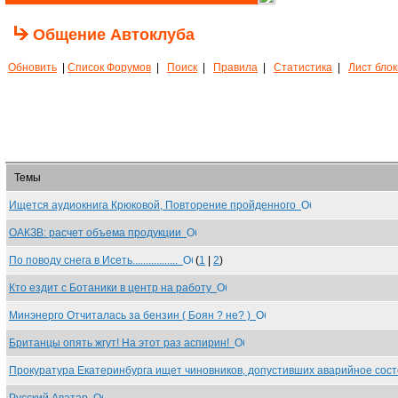
Общение Автоклуба
Обновить
|
Список Форумов
|
Поиск
|
Правила
|
Статистика
|
Лист бло
Темы
Ищется аудиокнига Крюковой, Повторение пройденного
ОАКЗВ: расчет объема продукции
По поводу снега в Исеть.................
(
1
|
2
)
Кто ездит с Ботаники в центр на работу
Минэнерго Отчиталась за бензин ( Боян ? не? )
Британцы опять жгут! На этот раз аспирин!
Прокуратура Екатеринбурга ищет чиновников, допустивших аварийное сос