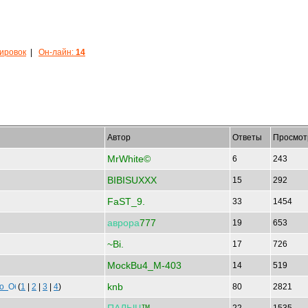
кировок
|
Он-лайн:
14
Автор
Ответы
Просмот
MrWhite©
6
243
BIBISUXXX
15
292
FaST_9.
33
1454
аврора
777
19
653
~Bi.
17
726
MockBu4_M-403
14
519
knb
то
(
1
|
2
|
3
|
4
)
80
2821