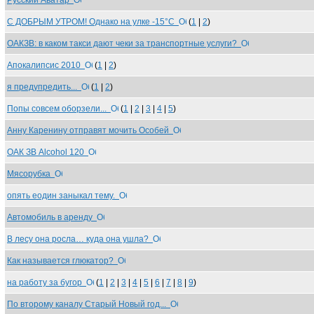
Русский Аватар
С ДОБРЫМ УТРОМ! Однако на улке -15°C
(
1
|
2
)
ОАКЗВ: в каком такси дают чеки за транспортные услуги?
Апокалипсис 2010
(
1
|
2
)
я предупредить...
(
1
|
2
)
Попы совсем оборзели...
(
1
|
2
|
3
|
4
|
5
)
Анну Каренину отправят мочить Особей
ОАК ЗВ Alcohol 120
Мясорубка
опять еодин заныкал тему.
Автомобиль в аренду
В лесу она росла… куда она ушла?
Как называется глюкатор?
на работу за бугор
(
1
|
2
|
3
|
4
|
5
|
6
|
7
|
8
|
9
)
По второму каналу Старый Новый год...