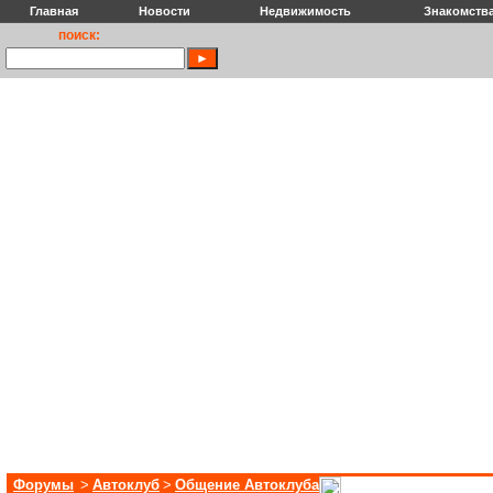
Главная
Новости
Недвижимость
Знакомств
поиск:
Форумы
>
Автоклуб
>
Общение Автоклуба