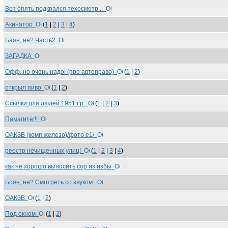
Вот опять подкрался техосмотр...
Акинатор
(
1
|
2
|
3
|
4
)
Баян, не? Часть2
ЗАГАДКА
Офф, но очень надо! (про автоправо)
(
1
|
2
)
открыл пиво
(
1
|
2
)
Ссылки для людей 1951 г.р.
(
1
|
2
|
3
)
Памагите!!!
ОАКЗВ (комп железо)/фото е1/
реестр нечищенных улиц!
(
1
|
2
|
3
|
4
)
как не хорошо выносить сор из избы
Боян, не? Смотреть со звуком.
ОАКЗВ
(
1
|
2
)
Под окном
(
1
|
2
)