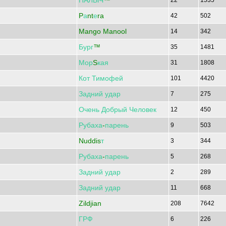
ПАЛЫЧ
™
22
1535
P
а
nt
е
ra
42
502
Mango Manool
14
342
Бург
™
35
1481
Мор
S
кая
31
1808
Кот
Тимофей
101
4420
Задний
удар
7
275
Очень
Добрый
Человек
12
450
Рубаха
-
парень
9
503
Nuddis
т
3
344
Рубаха
-
парень
5
268
Задний
удар
2
289
Задний
удар
11
668
Zildjian
208
7642
ГРФ
6
226