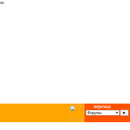
ие.
переход: