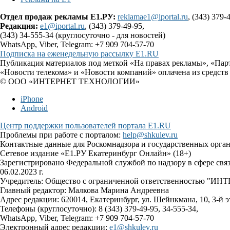
Отдел продаж рекламы Е1.РУ:
reklamae1@iportal.ru
, (343) 379-
Редакция:
e1@iportal.ru
, (343) 379-49-95,
(343) 34-555-34 (круглосуточно - для новостей)
WhatsApp, Viber, Telegram: +7 909 704-57-70
Подписка на еженедельную рассылку E1.RU
Публикация материалов под меткой «На правах рекламы», «Пар
«Новости телекома» и «Новости компаний» оплачена из средств
© ООО «ИНТЕРНЕТ ТЕХНОЛОГИИ»
iPhone
Android
Центр поддержки пользователей портала E1.RU
Проблемы при работе с порталом:
help@shkulev.ru
Контактные данные для Роскомнадзора и государственных орга
Сетевое издание «Е1.РУ Екатеринбург Онлайн» (18+)
Зарегистрировано Федеральной службой по надзору в сфере св
06.02.2023 г.
Учредитель: Общество с ограниченной ответственностью 
Главный редактор: Малкова Марина Андреевна
Адрес редакции: 620014, Екатеринбург, ул. Шейнкмана, 10, 3-й э
Телефоны (круглосуточно): 8 (343) 379-49-95, 34-555-34,
WhatsApp, Viber, Telegram: +7 909 704-57-70
Электронный адрес редакции:
e1@shkulev.ru