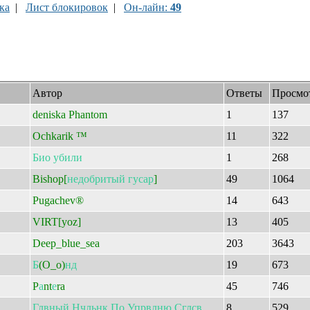
ка
|
Лист блокировок
|
Он-лайн:
49
Автор
Ответы
Просмо
deniska Phantom
1
137
Ochkarik ™
11
322
Био
убили
1
268
Bishop[
недобритый
гусар
]
49
1064
Pugachev®
14
643
VIRT[yoz]
13
405
Deep_blue_sea
203
3643
Б
(O_o)
нд
19
673
P
а
nt
е
ra
45
746
Глвный
Нчльнк
По
Упрвлню
Сглсв
...
8
529