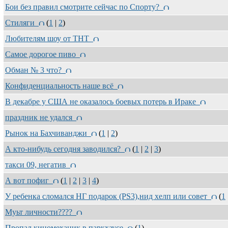
Бои без правил смотрите сейчас по Спорту?
Стиляги
(
1
|
2
)
Любителям шоу от ТНТ
Самое дорогое пиво
Обман № 3 что?
Конфиденциальность наше всё
В декабре у США не оказалось боевых потерь в Ираке
праздник не удался
Рынок на Бахчиванджи
(
1
|
2
)
А кто-нибудь сегодня заводился?
(
1
|
2
|
3
)
такси 09, негатив
А вот пофиг
(
1
|
2
|
3
|
4
)
У ребенка сломался НГ подарок (PS3),нид хелп или совет
(
1
Муьт личности????
Пропал киномеханик в паркхаусе
(
1
)