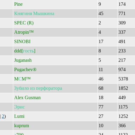
Pine
9
174
Княгиня
Мышкина
45
771
SPEC (R)
2
309
Atropin™
4
337
SINOBI
17
491
ddd[
гость
]
8
233
Juganash
5
217
Pugachev®
11
974
M
С
M™
46
5378
Зубило
из
перфоратора
68
1852
Alex Gusman
18
449
Эрис
77
1175
|
2
)
Lumi
27
1252
kuprum
10
366
а
700
24
1122