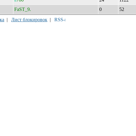
FaST_9.
0
52
ка
|
Лист блокировок
|