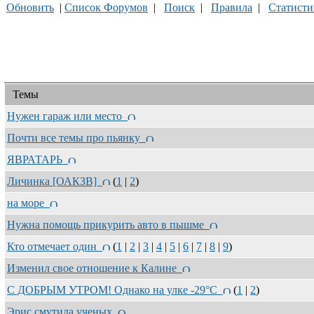
Обновить
|
Список Форумов
|
Поиск
|
Правила
|
Статисти
Темы
Нужен гараж или место
Почти все темы про пьянку
ЯВРАТАРЬ
Личинка [ОАКЗВ]
(
1
|
2
)
на море
Нужна помощь прикурить авто в пышме
Кто отмечает один
(
1
|
2
|
3
|
4
|
5
|
6
|
7
|
8
|
9
)
Изменил свое отношение к Калине
С ДОБРЫМ УТРОМ! Однако на улке -29°C
(
1
|
2
)
Эрис смутила ученых