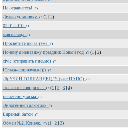
Не отравитесь!
Делаю установку
(
1
|
2
)
02.01.2010
моя валяца
Просветите шо за тема
Почему я ненавижу праздник Новый год
(
1
|
2
)
civic (отправить письмо)
Юлька-капризулька)))
ЛipУЧИЙ ГOЛЛAНДEЦ ™ (уже ПАПО)
только не говорите...
(
1
|
2
|
3
|
4
)
пельмени у мсма
Эндогенный алкоголь
Едреный батон
Обман №2. Коньяк.
(
1
|
2
|
3
)