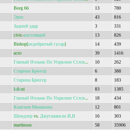
Borg 66
13
780
Эрис
43
816
Задний
удар
3
331
civic-
настоящий
13
826
Bishop[
недобритый
гусар
]
14
439
acro
39
1416
Глвный
Нчльнк
По
Упрвлню
Сглсв
...
10
262
Старина
Брюгер
6
388
Старина
Брюгер
8
183
l
а
il
а
ni
83
1385
Глвный
Нчльнк
По
Упрвлню
Сглсв
...
18
434
Княгиня
Мышкина
12
801
Шиндлер
vs.
Джугашвили
И
.
В
16
303
martinson
58
35906