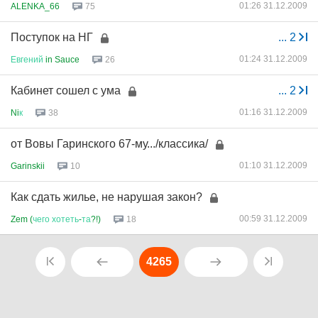
01:26 31.12.2009
ALENKA_66
75
Поступок на НГ
...
2
01:24 31.12.2009
Евгений
in Sauce
26
Кабинет сошел с ума
...
2
01:16 31.12.2009
Ni
к
38
от Вовы Гаринского 67-му.../классика/
01:10 31.12.2009
Garinskii
10
Как сдать жилье, не нарушая закон?
00:59 31.12.2009
Zem (
чего
хотеть
-
та
?!)
18
4265