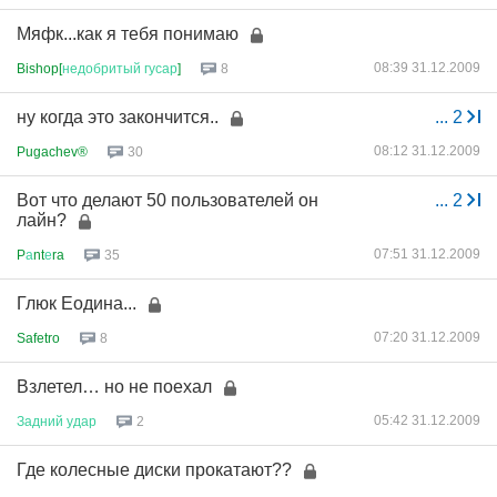
Мяфк...как я тебя понимаю
08:39 31.12.2009
Bishop[
недобритый
гусар
]
8
ну когда это закончится..
...
2
08:12 31.12.2009
Pugachev®
30
Вот что делают 50 пользователей он
...
2
лайн?
07:51 31.12.2009
P
а
nt
е
ra
35
Глюк Еодина...
07:20 31.12.2009
Safetro
8
Взлетел… но не поехал
05:42 31.12.2009
Задний
удар
2
Где колесные диски прокатают??