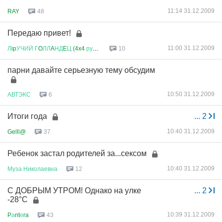
11:14 31.12.2009
RAY
48
Передаю привет!
11:00 31.12.2009
Л
ip
УЧИЙ
Г
O
ЛЛ
A
НД
E
Ц
(4x4
рулит
)
10
парни давайте серьезную тему обсудим
10:50 31.12.2009
АВТЭКС
6
Итоги года
...
2
10:40 31.12.2009
Gelll@
37
Ребенок застал родителей за...сексом
10:40 31.12.2009
Муза
Николаевна
12
С ДОБРЫМ УТРОМ! Однако на улке
...
2
-28°C
10:39 31.12.2009
P
а
nt
е
ra
43