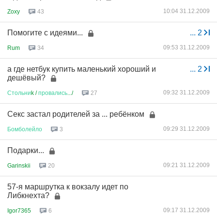
10:04 31.12.2009
Zoxy
43
Помогите с идеями...
...
2
09:53 31.12.2009
Rum
34
а где нетбук купить маленький хороший и
...
2
дешёвый?
09:32 31.12.2009
Стольни
k /
провались
.../
27
Секс застал родителей за ... ребёнком
09:29 31.12.2009
Бомболейло
3
Подарки...
09:21 31.12.2009
Garinskii
20
57-я маршрутка к вокзалу идет по
Либкнехта?
09:17 31.12.2009
Igor7365
6