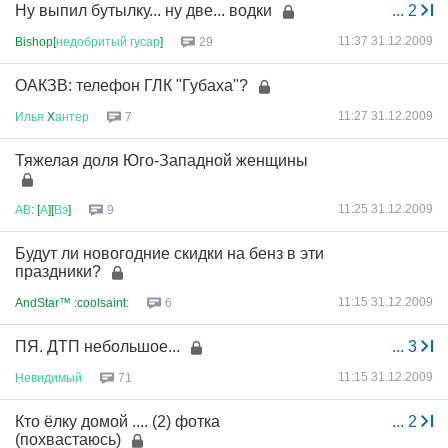
Ну выпил бутылку... ну две... водки
...
2
11:37 31.12.2009
Bishop[
недобритый
гусар
]
29
ОАКЗВ: телефон ГЛК "Губаха"?
11:27 31.12.2009
Илья
X
антер
7
Тяжелая доля Юго-Западной женщины
11:25 31.12.2009
АВ
: [
А
][
Вэ
]
9
Будут ли новогодние скидки на бенз в эти
праздники?
11:15 31.12.2009
AndStar™ :coolsaint:
6
ПЯ. ДТП небольшое...
...
3
11:15 31.12.2009
Невидимый
71
Кто ёлку домой .... (2) фотка
...
2
(похвастаюсь)