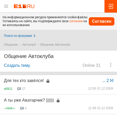
На информационном ресурсе применяются cookie-файлы.
Согласен
Оставаясь на сайте, вы подтверждаете свое
согласие
на
их использование.
Поиск по форумам
Общение
Автоклуб
Общение Автоклуба
Общение Автоклуба
Создать тему
Online 31
Для тех кто завёлся!
...
2
12:00 31.12.2009
all911
27
А ты уже Аватарчик? ))))))
11:49 31.12.2009
-=AVA=-
4