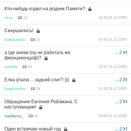
Кто-нибудь ездил на родник Памяти?
10:38 31.12.2009
Эсти
19
Свершилось!
10:35 31.12.2009
Бомболейло
16
а где анеки (ну не работать же
...
2
фконцеконцоф)?
10:32 31.12.2009
нупрЯм
38
Елка упала ... задний спит? )))
...
2
10:28 31.12.2009
Бомболейло
29
Обращение Евгения Ройзмана. С
...
2
наступающим!
10:09 31.12.2009
Sagittarius_
40
Один встречаю новый год
...
2