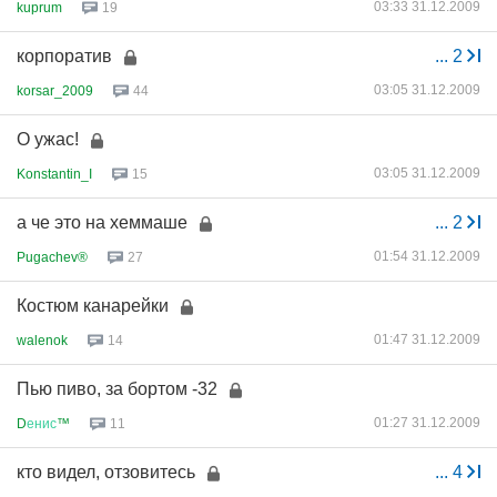
03:33 31.12.2009
kuprum
19
корпоратив
...
2
03:05 31.12.2009
korsar_2009
44
О ужас!
03:05 31.12.2009
Konstantin_I
15
а че это на хеммаше
...
2
01:54 31.12.2009
Pugachev®
27
Костюм канарейки
01:47 31.12.2009
walenok
14
Пью пиво, за бортом -32
01:27 31.12.2009
D
енис
™
11
кто видел, отзовитесь
...
4