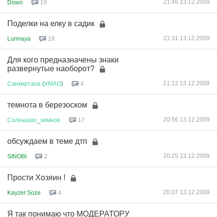
21:46 13.12.2009
Down
10
Поделки на елку в садик
21:31 13.12.2009
Lunnaya
18
Для кого предназначены знаки
развернутые наоборот?
21:22 13.12.2009
Санкиртана
(
ХМАО
)
4
темнота в березоском
20:56 13.12.2009
Солнышко
_
земное
17
обсуждаем в теме дтп
20:25 13.12.2009
SINOBI
2
Прости Хозяин !
20:07 13.12.2009
Kayzer Soze
4
Я так понимаю что МОДЕРАТОРУ