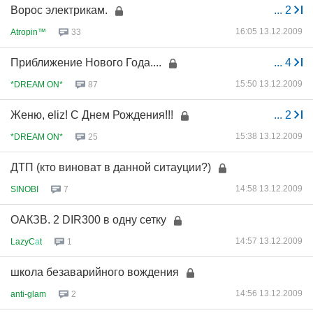
Ворос электрикам.
...
2
16:05 13.12.2009
Atropin™
33
Приближение Нового Года....
...
4
15:50 13.12.2009
*DREAM ON*
87
Женю, eliz! C Днем Рождения!!!
...
2
15:38 13.12.2009
*DREAM ON*
25
ДТП (кто виноват в данной ситауции?)
14:58 13.12.2009
SINOBI
7
ОАКЗВ. 2 DIR300 в одну сетку
14:57 13.12.2009
LazyC
а
t
1
школа безаварийного вождения
14:56 13.12.2009
anti-glam
2