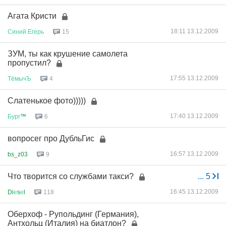
Агата Кристи
18:11 13.12.2009
Синий
Егерь
15
ЗУМ, ты как крушение самолета
пропустил?
17:55 13.12.2009
ТёмычЪ
4
Слатенькое фото)))))
17:40 13.12.2009
Бург
™
6
вопросег про ДубльГис
16:57 13.12.2009
bs_z03
9
Что творится со службами такси?
...
5
16:45 13.12.2009
Di
е
s
е
l
118
Оберхоф - Рупольдинг (Германия),
Антхольц (Италия) на биатлон?