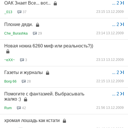
ОАК Знает Все... вот...
...
2
23:15 13.12.2009
_013
37
Плохие дяди.
...
2
23:14 13.12.2009
Che_Burashka
29
Новая нокиа 6260 миф или реальность?))
23:13 13.12.2009
~eXX~
3
Газеты и журналы
...
2
22:15 13.12.2009
Borg 66
28
Помогите с фантазией. Выбрасывать
...
2
жалко :)
21:56 13.12.2009
Rum
42
хромая лошадь как кстати