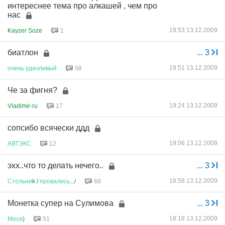
интереснее тема про алкашей , чем про
нас
19:53 13.12.2009
Kayzer Soze
1
биатлон
...
3
19:51 13.12.2009
очень
удачливый
58
Че за фигня?
19:24 13.12.2009
Vladimir-ru
17
сопсибо всячески ддд
19:06 13.12.2009
АВТЭКС
12
эхх..что то делать нечего..
...
3
18:58 13.12.2009
Стольни
k /
провались
.../
68
Монетка супер на Сулимова
...
3
18:18 13.12.2009
Мося
)
51