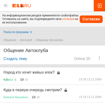
На информационном ресурсе применяются cookie-файлы.
Согласен
Оставаясь на сайте, вы подтверждаете свое
согласие
на
их использование.
Поиск по форумам
Общение
Автоклуб
Общение Автоклуба
Общение Автоклуба
Создать тему
Online 20
Народ кто хочет живых елок?
23:28 13.12.2009
K@z
аа
:-)
16
Куда в первую очередь смотрим?
23:19 13.12.2009
Княгиня
Мышкина
19