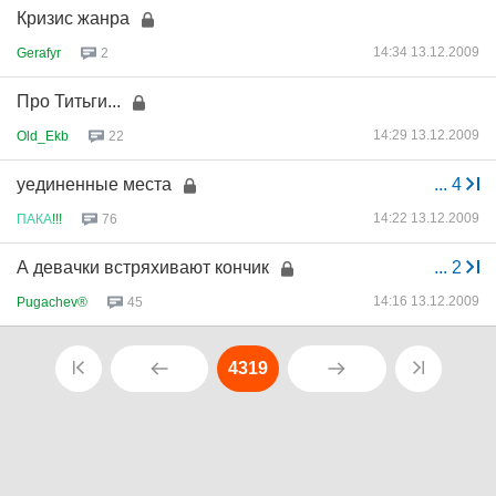
Кризис жанра
14:34 13.12.2009
Gerafyr
2
Про Титьги...
14:29 13.12.2009
Old_Ekb
22
уединенные места
...
4
14:22 13.12.2009
ПАКА
!!!
76
А девачки встряхивают кончик
...
2
14:16 13.12.2009
Pugachev®
45
4319