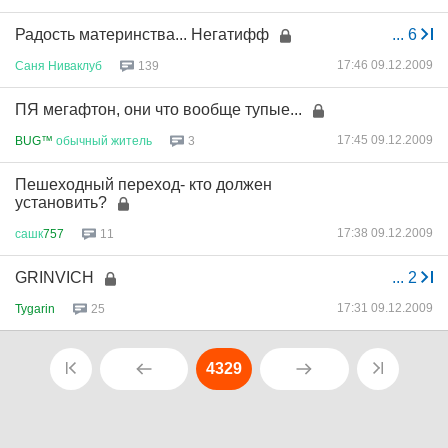
Радость материнства... Негатифф
...
6
17:46 09.12.2009
Саня
Ниваклуб
139
ПЯ мегафтон, они что вообще тупые...
17:45 09.12.2009
BUG™
обычный
житель
3
Пешеходный переход- кто должен
установить?
17:38 09.12.2009
сашк
757
11
GRINVICH
...
2
17:31 09.12.2009
Tygarin
25
4329