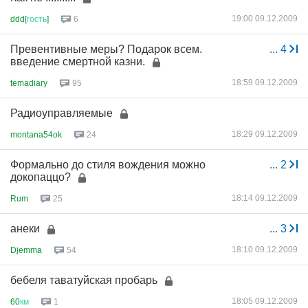
19:00 09.12.2009
ddd[
гость
]
6
Превентивные меры? Подарок всем.
...
4
введение смертной казни.
18:59 09.12.2009
temadiary
95
Радиоуправляемые
18:29 09.12.2009
montana54ok
24
Формально до стиля вождения можно
...
2
докопаццо?
18:14 09.12.2009
Rum
25
анеки
...
3
18:10 09.12.2009
Djemma
54
бебеля таватуйская пробарь
18:05 09.12.2009
60
км
1