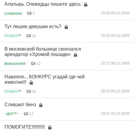
Алатырь. Очевидцы пишите здесь
20:34 09.12.2009
Loukanine
2
Тут лешие девушки есть?
20:33 09.12.2009
ПАЛЫЧ
™
15
В московской больнице скончался
арендатор «Хромой лошади»
20:27 09.12.2009
Borisovichhh
12
Навеяло... КОНКУРС угадай где чей
животик!!!
20:22 09.12.2009
ПАЛЫЧ
™
24
Сливают бенз
19:57 09.12.2009
~@®™~
17
ПОМОГИТЕ!!!!!!!!!!!