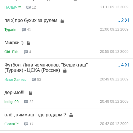
21:11 09.12.2009
ПАЛЫЧ
™
12
пя :( про бухих за рулем
...
2
21:06 09.12.2009
Tygarin
41
Мифки :)
20:55 09.12.2009
Old_Ekb
4
Футбол. Лига чемпионов. "Бешикташ"
...
4
(Турция) - ЦСКА (Россия)
20:49 09.12.2009
Илья
X
антер
82
дерьмо!!!!
20:49 09.12.2009
indigo99
22
олё , химмаш , где роддом ?
20:42 09.12.2009
C
л
a
в
a™
17