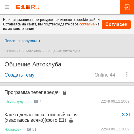
На информационном ресурсе применяются cookie-файлы.
Согласен
Оставаясь на сайте, вы подтверждаете свое
согласие
на
их использование.
Поиск по форумам
Общение
Автоклуб
Общение Автоклуба
Общение Автоклуба
Создать тему
Online 44
Программа телепередач
22:48 09.12.2009
Штушакудуша
2
Как я сделал эксклюзивный ключ
...
3
(хвастаюсь всяко)(фото Е1)
22:43 09.12.2009
Нахондей
51