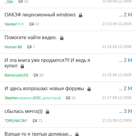
22:08 09.12.2009
_riga
16
ОАКЗФ лицензионный windows
...
2
21:53 09.12.2009
Vander
ПУХ
42
Помогите найти видео.
21:32 09.12.2009
Human Bit
7
И эта книга уже продается?!! И ведь я
...
2
купил
21:32 09.12.2009
Barracuda103
38
И здесь вопрошаю: новые форумы
...
2
21:27 09.12.2009
Stephen-
вумник
(SSC-
диаспора
)
33
сбылась мечта)))
...
3
21:15 09.12.2009
*DREAM ON*
73
Вапще-то я третью допиваю...