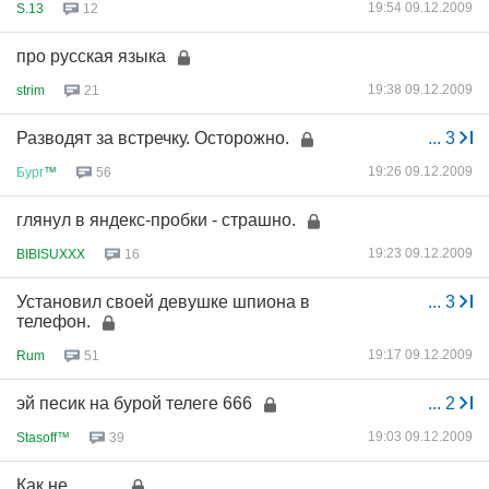
19:54 09.12.2009
S.13
12
про русская языка
19:38 09.12.2009
strim
21
Разводят за встречку. Осторожно.
...
3
19:26 09.12.2009
Бург
™
56
глянул в яндекс-пробки - страшно.
19:23 09.12.2009
BIBISUXXX
16
Установил своей девушке шпиона в
...
3
телефон.
19:17 09.12.2009
Rum
51
эй песик на бурой телеге 666
...
2
19:03 09.12.2009
Stasoff™
39
Как не ...........