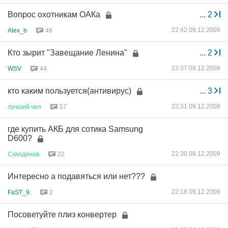
Вопрос охотникам ОАКа
...
2
22:42 09.12.2009
Alex_b
48
Кто зырит "Завещание Ленина"
...
2
22:37 09.12.2009
WSV
44
кто каким пользуется(антивирус)
...
3
22:31 09.12.2009
лучший
чел
57
где купить АКБ для сотика Samsung
D600?
22:30 09.12.2009
Скандинав
22
Интересно а подавяться или нет???
22:18 09.12.2009
FaST_9.
2
Посоветуйте плиз конвертер