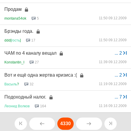
Продам
11:50 09.12.2009
montana54ok
5
Брэнды года.
11:50 09.12.2009
ddd[
гость
]
17
ЧАМ по 4 каналу вещал
...
2
11:39 09.12.2009
Konstantin_I
27
Вот и ещё одна жертва кризиса :(
...
2
11:19 09.12.2009
Васыль
?
32
Подоходный налог.
...
7
11:16 09.12.2009
Леонид
Волков
164
4330