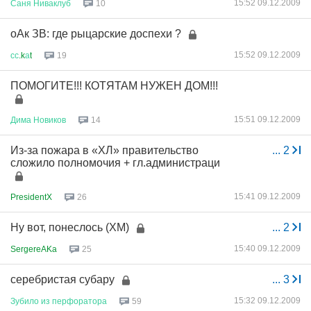
15:52 09.12.2009
Саня
Ниваклуб
10
оАк ЗВ: где рыцарские доспехи ?
15:52 09.12.2009
сс
.k
а
t
19
ПОМОГИТЕ!!! КОТЯТАМ НУЖЕН ДОМ!!!
15:51 09.12.2009
Дима
Новиков
14
Из-за пожара в «ХЛ» правительство
...
2
сложило полномочия + гл.администраци
15:41 09.12.2009
PresidentX
26
Ну вот, понеслось (ХМ)
...
2
15:40 09.12.2009
SergereAKa
25
серебристая субару
...
3
15:32 09.12.2009
Зубило
из
перфоратора
59