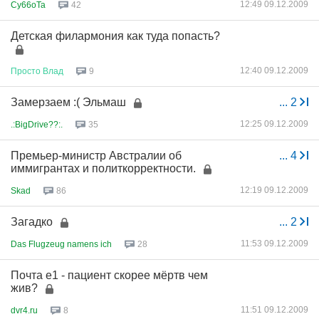
12:49 09.12.2009
Cy66oTa
42
Детская филармония как туда попасть?
12:40 09.12.2009
Просто
Влад
9
Замерзаем :( Эльмаш
...
2
12:25 09.12.2009
.:BigDrive??:.
35
Премьер-министр Австралии об
...
4
иммигрантах и политкорректности.
12:19 09.12.2009
Skad
86
Загадко
...
2
11:53 09.12.2009
Das Flugzeug namens ich
28
Почта е1 - пациент скорее мёртв чем
жив?
11:51 09.12.2009
dvr4.ru
8