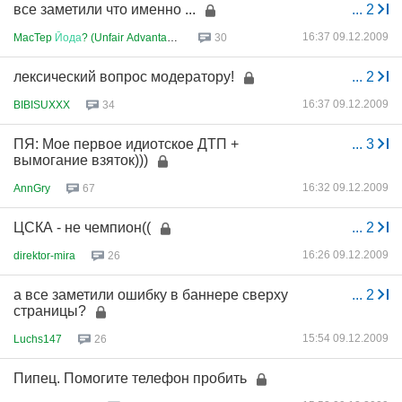
все заметили что именно ...
...
2
16:37 09.12.2009
MacTep
Йода
? (Unfair Advantage...
30
лексический вопрос модератору!
...
2
16:37 09.12.2009
BIBISUXXX
34
ПЯ: Мое первое идиотское ДТП +
...
3
вымогание взяток)))
16:32 09.12.2009
AnnGry
67
ЦСКА - не чемпион((
...
2
16:26 09.12.2009
direktor-mira
26
а все заметили ошибку в баннере сверху
...
2
страницы?
15:54 09.12.2009
Luchs147
26
Пипец. Помогите телефон пробить