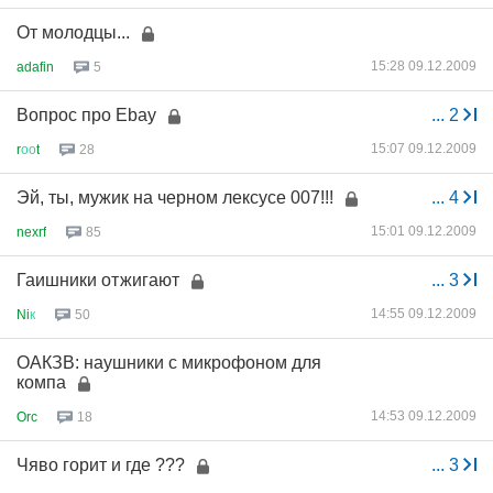
От молодцы...
15:28 09.12.2009
adafin
5
Вопрос про Ebay
...
2
15:07 09.12.2009
r
оо
t
28
Эй, ты, мужик на черном лексусе 007!!!
...
4
15:01 09.12.2009
nexrf
85
Гаишники отжигают
...
3
14:55 09.12.2009
Ni
к
50
ОАКЗВ: наушники с микрофоном для
компа
14:53 09.12.2009
Orc
18
Чяво горит и где ???
...
3