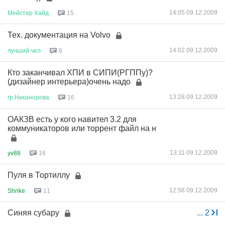
14:05 09.12.2009
Мейстер
Хайд
15
Тех. документация на Volvo
14:02 09.12.2009
лучший
чел
6
Кто заканчивал ХПИ в СИПИ(РГППу)?
(дизайнер интерьера)очень надо
13:28 09.12.2009
гр
.
Никанорова
16
ОАКЗВ есть у кого навител 3.2 для
коммуникаторов или торрент файл на н
13:11 09.12.2009
yv88
16
Пуля в Тортиллу
12:56 09.12.2009
Shrike
11
Синяя субару
...
2