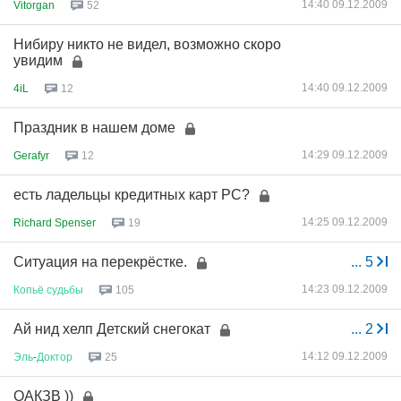
14:40 09.12.2009
Vitorgan
52
Нибиру никто не видел, возможно скоро
увидим
14:40 09.12.2009
4iL
12
Праздник в нашем доме
14:29 09.12.2009
Gerafyr
12
есть ладельцы кредитных карт РС?
14:25 09.12.2009
Richard Spenser
19
Ситуация на перекрёстке.
...
5
14:23 09.12.2009
Копьё
судьбы
105
Ай нид хелп Детский снегокат
...
2
14:12 09.12.2009
Эль
-
Доктор
25
ОАКЗВ ))