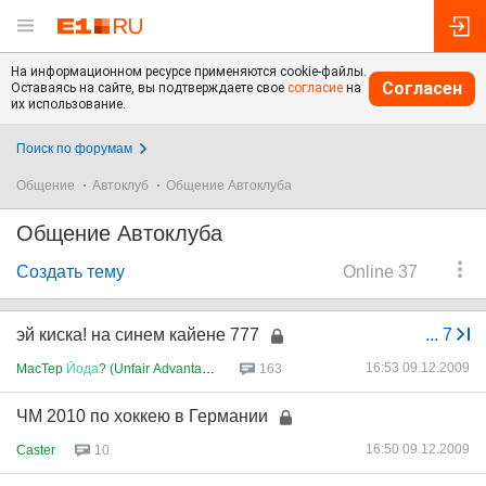
На информационном ресурсе применяются cookie-файлы.
Согласен
Оставаясь на сайте, вы подтверждаете свое
согласие
на
их использование.
Поиск по форумам
Общение
Автоклуб
Общение Автоклуба
Общение Автоклуба
Создать тему
Online 37
эй киска! на синем кайене 777
...
7
16:53 09.12.2009
MacTep
Йода
? (Unfair Advantage...
163
ЧМ 2010 по хоккею в Германии
16:50 09.12.2009
Caster
10