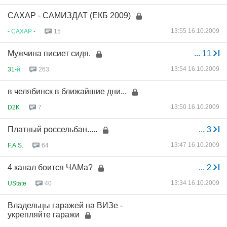
САХАР - САМИЗДАТ (ЕКБ 2009)
13:55 16.10.2009
-
САХАР
-
15
Мужчина писиет сидя.
...
11
13:54 16.10.2009
31-
й
263
в челябинск в ближайшие дни...
13:50 16.10.2009
D2K
7
Платный россельбан.....
...
3
13:47 16.10.2009
F.A.S.
64
4 канал боится ЧАМа?
...
2
13:34 16.10.2009
UState
40
Владельцы гаражей на ВИЗе -
укрепляйте гаражи