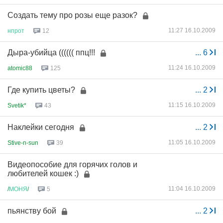
Создать тему про розы еще разок?
11:27 16.10.2009
нпрот
12
Дыра-убийца (((((( ппц!!!
...
6
11:24 16.10.2009
atomic88
125
Где купить цветы?
...
2
11:15 16.10.2009
Svetik*
43
Наклейки сегодня
...
2
11:05 16.10.2009
Stive-n-sun
39
Видеопособие для горячих голов и
любителей кошек :)
11:04 16.10.2009
/
МОНЯ
/
5
пьянству бой
...
2