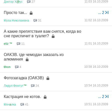
11:03 16.10.2009
Доктор
Х
@
ус
27
Просто так...
...
2
11:02 16.10.2009
Муза
Николаевна
31
А какие препятствия вам снятся, когда во
сне приспичит в туалет?
11:01 16.10.2009
eliz ™
11
ОАКЗВ. где чемодан заказать из
алюминия
10:58 16.10.2009
tihon
4
Фотозагадка (ОАКЗВ)
10:54 16.10.2009
Лидул
Фентут
™
24
Кастрация не котов.
...
2
10:51 16.10.2009
Моч
a
лка
41