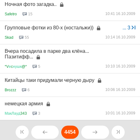
Ночная фото загадка..
10:41 16.10.2009
Safetro
15
Групповые фотки из 80-х (ностальжи))
...
3
10:14 16.10.2009
Skad
55
Вчера посадила в парке два клёна...
Пазитифф...
10:10 16.10.2009
*V
е
c
нушк
@*
5
Китайцы таки придумали черную дыру
10:06 16.10.2009
Brozzz
6
немецкая армия
10:01 16.10.2009
МакЛауд
343
3
4454