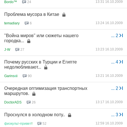
13:31 16.10.2009
Bordo™
24
Проблема мусора в Китае
13:24 16.10.2009
temadiary
6
"Война миров" или сюжеты нашего
...
2
городка...
13:23 16.10.2009
J-W
27
Почему русских в Турции и Египте
...
4
недолюбливают...
13:21 16.10.2009
Garins
к
ii
90
Очередная оптимизация транспортных
...
2
маршрутов.
13:17 16.10.2009
DoctorADS
26
Проснулся в холодном поту..
...
3
12:59 16.10.2009
физкульт
-
привет
!
52