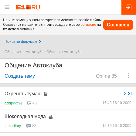
На информационном ресурсе применяются cookie-файлы.
Согласен
Оставаясь на сайте, вы подтверждаете свое
согласие
на
их использование.
Поиск по форумам
Общение
Автоклуб
Общение Автоклуба
Общение Автоклуба
Создать тему
Online 35
Охренеть туман
...
2
15:49 16.10.2009
ddd[
гость
]
48
Шоколадная мода
15:30 16.10.2009
temadiary
22