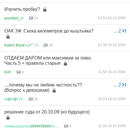
Изучить пробку?
12:53 16.10.2009
pivoWar(_)>
22
ОАК ЗФ: Скока километров до кыштыма?
...
2
12:39 16.10.2009
Katrin( Black'
и
)=^..^=
28
ОТДАЕМ ДАРОМ или максимум за пиво.
Часть 5 + правила старые
11:58 16.10.2009
RAY
6
....почему мы не любим честность??
...
2
(Вопрос к девушкам)
11:53 16.10.2009
М
@
Н
@
ГЕР
35
решение суда от 20.10.09 (из будущего)
11:34 16.10.2009
оывашошшгаок
2899458989
аоуоа
9