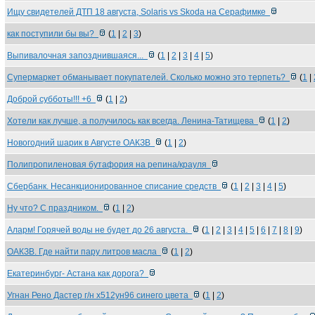
Ищу свидетелей ДТП 18 августа, Solaris vs Skoda на Серафимке
как поступили бы вы?
(
1
|
2
|
3
)
Выпивалочная запозднившаяся...
(
1
|
2
|
3
|
4
|
5
)
Супермаркет обманывает покупателей. Сколько можно это терпеть?
(
1
|
Доброй субботы!!! +6
(
1
|
2
)
Хотели как лучше, а получилось как всегда. Ленина-Татищева
(
1
|
2
)
Новогодний шарик в Августе ОАКЗВ
(
1
|
2
)
Полипропиленовая бутафория на репина/крауля
Сбербанк. Несанкционированное списание средств
(
1
|
2
|
3
|
4
|
5
)
Ну что? С праздником.
(
1
|
2
)
Аларм! Горячей воды не будет до 26 августа.
(
1
|
2
|
3
|
4
|
5
|
6
|
7
|
8
|
9
)
ОАКЗВ. Где найти пару литров масла
(
1
|
2
)
Екатеринбург- Астана как дорога?
Угнан Рено Дастер г/н х512ун96 синего цвета
(
1
|
2
)