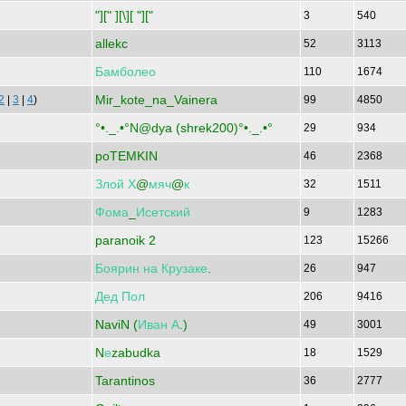
"][" ][\][ "]["
3
540
allekc
52
3113
Бамболео
110
1674
Mir_kote_na_Vainera
2
|
3
|
4
)
99
4850
°•._.•°N@dya (shrek200)°•._.•°
29
934
poTEMKIN
46
2368
Злой
Х
@
мяч
@
к
32
1511
Фома
_
Исетский
9
1283
paranoik 2
123
15266
Боярин
на
Крузаке
.
26
947
Дед
Пол
206
9416
NaviN (
Иван
А
.)
49
3001
N
е
zabudka
18
1529
Tarantinos
36
2777