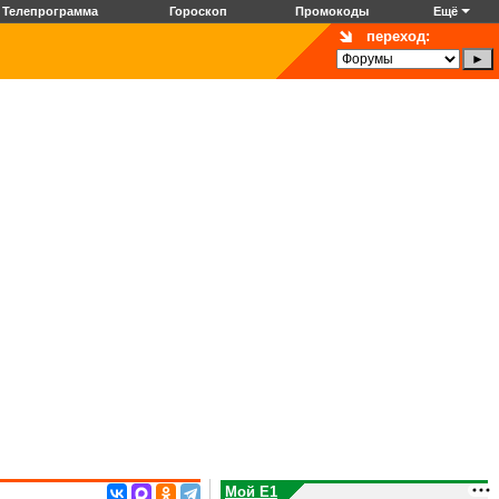
Телепрограмма
Гороскоп
Промокоды
Ещё
переход:
Мой E1