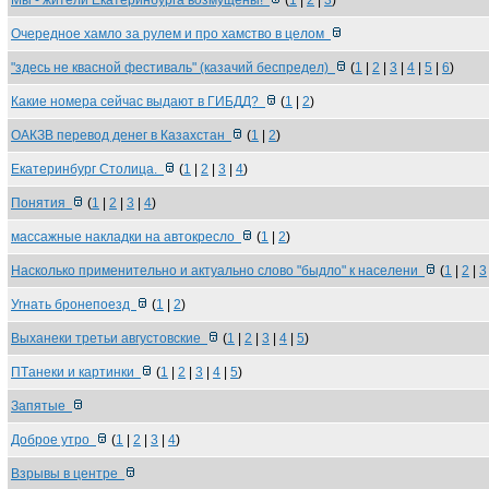
Мы - жители Екатеринбурга возмущены!
(
1
|
2
|
3
)
Очередное хамло за рулем и про хамство в целом
"здесь не квасной фестиваль" (казачий беспредел)
(
1
|
2
|
3
|
4
|
5
|
6
)
Какие номера сейчас выдают в ГИБДД?
(
1
|
2
)
ОАКЗВ перевод денег в Казахстан
(
1
|
2
)
Екатеринбург Столица.
(
1
|
2
|
3
|
4
)
Понятия
(
1
|
2
|
3
|
4
)
массажные накладки на автокресло
(
1
|
2
)
Насколько применительно и актуально слово "быдло" к населени
(
1
|
2
|
3
Угнать бронепоезд
(
1
|
2
)
Выханеки третьи августовские
(
1
|
2
|
3
|
4
|
5
)
ПTанеки и картинки
(
1
|
2
|
3
|
4
|
5
)
Запятые
Доброе утро
(
1
|
2
|
3
|
4
)
Взрывы в центре