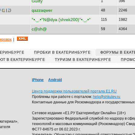
Guilty
1
396
qazzaqwer
(
1
|
2
)
48
2246
°•._.•°N@dya (shrek200)°•._.•°
115
1982
c@sh@
59
4364
кировок
|
ТЕРИНБУРГЕ
ПРОБКИ В ЕКАТЕРИНБУРГЕ
ФОРУМЫ В ЕКАТ
ЮТ В ЕКАТЕРИНБУРГЕ
ТУРИЗМ В ЕКАТЕРИНБУРГЕ
ПРОМО
iPhone
Android
Центр поддержки пользователей портала E1.RU
Проблемы при работе с порталом:
help@shkulev.ru
Контактные данные для Роскомнадзора и государственных
Сетевое издание «Е1.РУ Екатеринбург Онлайн» (18+)
Зарегистрировано Федеральной службой по надзору в сф
материал»,
технологий и массовых коммуникаций (Роскомнадзор) Свид
дателя
ФС77-84675 от 06.02.2023 г.
Учредитель: Общество с ограниченной ответственность