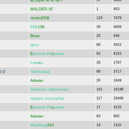
accepte la fin de l
57
5066
MALDER-XF
1
953
nimboEKB
129
7479
ЕКБ
196
30
4009
Brian.
25
646
десс
80
4022
E
вгений
Иг
o
ревич
92
6153
плак
c
а
35
1787
тойотавод
|
4
)
89
3717
Adwian
26
1649
Рейвольт
ААронович
101
16198
правое
полукубие
117
28488
E
вгений
Иг
o
ревич
17
3125
Adwian
83
965
МакЛауд
343
19
2110