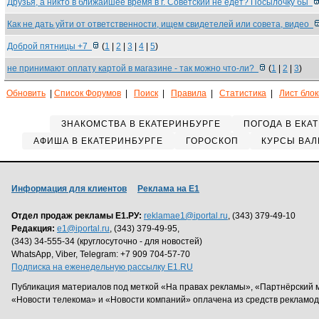
Друзья, а никто в ближайшее время в г. Советский не едет? Посылочку бы
Как не дать уйти от ответственности, ищем свидетелей или совета, видео
Доброй пятницы +7
(
1
|
2
|
3
|
4
|
5
)
не принимают оплату картой в магазине - так можно что-ли?
(
1
|
2
|
3
)
Обновить
|
Список Форумов
|
Поиск
|
Правила
|
Статистика
|
Лист бло
ЗНАКОМСТВА В ЕКАТЕРИНБУРГЕ
ПОГОДА В ЕКА
АФИША В ЕКАТЕРИНБУРГЕ
ГОРОСКОП
КУРСЫ ВАЛ
Информация для клиентов
Реклама на Е1
Отдел продаж рекламы Е1.РУ:
reklamae1@iportal.ru
, (343) 379-49-10
Редакция:
e1@iportal.ru
, (343) 379-49-95,
(343) 34-555-34 (круглосуточно - для новостей)
WhatsApp, Viber, Telegram: +7 909 704-57-70
Подписка на еженедельную рассылку E1.RU
Публикация материалов под меткой «На правах рекламы», «Партнёрский 
«Новости телекома» и «Новости компаний» оплачена из средств рекламо