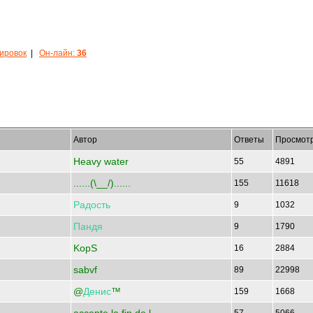
кировок
|
Он-лайн:
36
Автор
Ответы
Просмот
Heavy water
55
4891
......(\__/)......
155
11618
Радость
9
1032
Пандя
9
1790
KopS
16
2884
sabvf
89
22998
@
Денис
™
159
1668