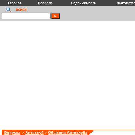
Главная
Новости
Недвижимость
Знакомств
поиск:
Форумы
>
Автоклуб
>
Общение Автоклуба