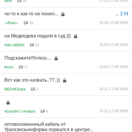
17:10 17.08.2009
devv
54
чо-то я как-то не понял...
...
2
16:56 17.08.2009
-=Real=-
26
на Медведева подали в суд )))
16:50 17.08.2009
Adis-ABEBA
16
Подскажите!!!плизз....
16:41 17.08.2009
triooo
17
Вот как это назвать..??..))
16:32 17.08.2009
MEDVEDaka
1
16:31 17.08.2009
Azazello\`s Avatara
4
оптоволоконнный кабель от
Уралсвязьинформа порвался в центре...