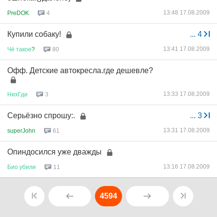
13:48 17.08.2009
PreDOK
4
Купили собаку!
...
4
13:41 17.08.2009
Чё
такое
?
80
Офф. Детские автокресла.где дешевле?
13:33 17.08.2009
НихГди
3
Серьёзно спрошу:.
...
3
13:31 17.08.2009
superJohn
61
Опиндосился уже дважды
13:16 17.08.2009
Био
убили
11
4594