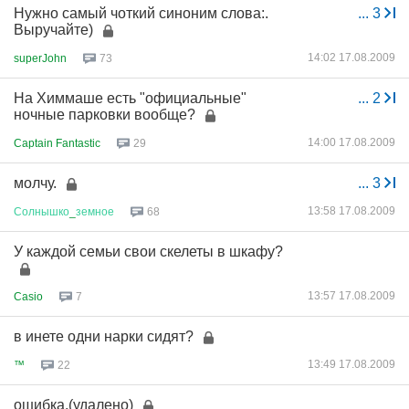
Нужно самый чоткий синоним слова:.
...
3
Выручайте)
14:02 17.08.2009
superJohn
73
На Химмаше есть "официальные"
...
2
ночные парковки вообще?
14:00 17.08.2009
Captain Fantastic
29
молчу.
...
3
13:58 17.08.2009
Солнышко
_
земное
68
У каждой семьи свои скелеты в шкафу?
13:57 17.08.2009
Casio
7
в инете одни нарки сидят?
13:49 17.08.2009
™
22
ошибка.(удалено)