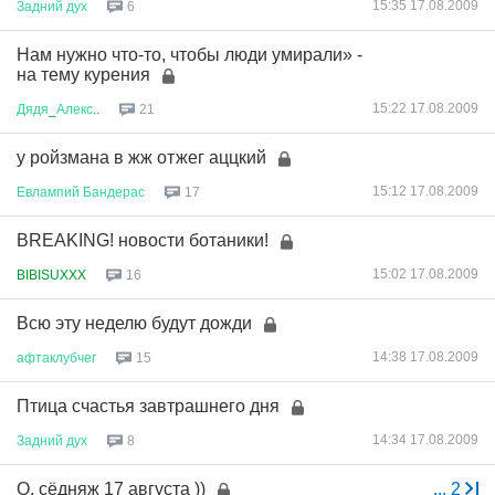
15:35 17.08.2009
Задний
дух
6
Нам нужно что-то, чтобы люди умирали» -
на тему курения
15:22 17.08.2009
Дядя
_
Алекс
..
21
у ройзмана в жж отжег аццкий
15:12 17.08.2009
Евлампий
Бандерас
17
BREAKING! новости ботаники!
15:02 17.08.2009
BIBISUXXX
16
Всю эту неделю будут дожди
14:38 17.08.2009
афтаклубчег
15
Птица счастья завтрашнего дня
14:34 17.08.2009
Задний
дух
8
О, сёдняж 17 августа ))
...
2