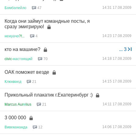
14:31 17.08.2009
Бомболейло
47
Когда они займут командные посты, я
сразу эмигрирую!
14:23 17.08.2009
ненуачо
?!...
4
кто на машине?
...
3
14:18 17.08.2009
civic-
настоящий
70
ОАК поможет везде
14:15 17.08.2009
Клюквоед
21
Прикольный плакатик г.Екатеринбург :)
14:11 17.08.2009
Marcus Aur
е
lius
21
3 000 000
14:06 17.08.2009
Вивекананда
12