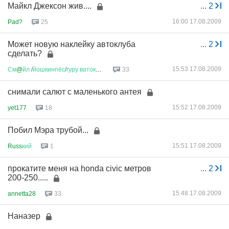
Майкл Джексон жив....
...
2
16:00 17.08.2009
Pad?
25
Может новую наклейку автоклуба
...
2
сделать?
15:53 17.08.2009
См
@
йл
/
йошкинпёс
/
гуру
ватоката
...
33
снимали салют с маленького антея
15:52 17.08.2009
yet177
18
Побил Мэра трубой...
15:51 17.08.2009
Russ
кий
1
прокатите меня на honda civic метров
...
2
200-250.....
15:48 17.08.2009
annetta28
33
Наназер