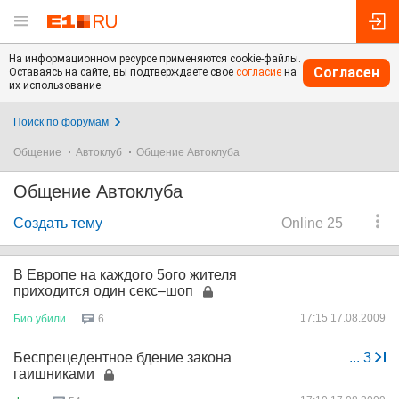
На информационном ресурсе применяются cookie-файлы.
Согласен
Оставаясь на сайте, вы подтверждаете свое
согласие
на
их использование.
Поиск по форумам
Общение
Автоклуб
Общение Автоклуба
Общение Автоклуба
Создать тему
Online 25
В Европе на каждого 5ого жителя
приходится один секс–шоп
17:15 17.08.2009
Био
убили
6
Беспрецедентное бдение закона
...
3
гаишниками