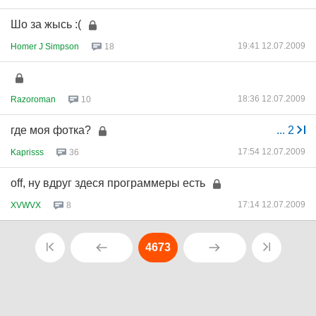
Шо за жысь :(
19:41 12.07.2009
Homer J Simpson
18
18:36 12.07.2009
Razoroman
10
где моя фотка?
...
2
17:54 12.07.2009
Kaprisss
36
off, ну вдруг здеся программеры есть
17:14 12.07.2009
XVWVX
8
4673