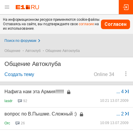
На информационном ресурсе применяются cookie-файлы.
Согласен
Оставаясь на сайте, вы подтверждаете свое
согласие
на
их использование.
Поиск по форумам
Общение
Автоклуб
Общение Автоклуба
Общение Автоклуба
Создать тему
Online 34
Нафига нам эта Армия!!!!!!!
...
4
10:21 13.07.2009
lasdr
92
вопрос по В.Пышме. Сложный :)
...
2
10:09 13.07.2009
Orc
26