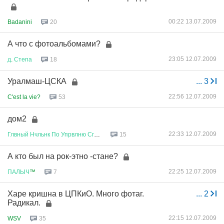
00:22 13.07.2009
Badanini
20
А что с фотоальбомами?
23:05 12.07.2009
д
.
Степа
18
Уралмаш-ЦСКА
...
3
22:56 12.07.2009
C'est la vie?
53
дом2
22:33 12.07.2009
Глвный
Нчльнк
По
Упрвлню
Сглсв
...
15
А кто был на рок-этно -стане?
22:25 12.07.2009
ПАЛЫЧ
™
7
Харе кришна в ЦПКиО. Много фотаг.
...
2
Радикал.
22:15 12.07.2009
WSV
35