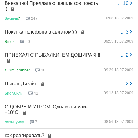
Внезапно! Предлагаю шашлыков поесть
...
10
:)
10:08 13.07.2009
Васыль
?
247
Покупка телефона в связном((((
...
3
09:55 13.07.2009
Rings
50
ПРИЕХАЛ С РЫБАЛКИ, ЕМ ДОШИРАК!!!!
...
2
09:29 13.07.2009
X_3m_grabber
26
Цыган-Дизайн
...
2
09:13 13.07.2009
Био
убили
42
С ДОБРЫМ УТРОМ! Однако на улке
+18°C.
08:56 13.07.2009
мяумяумяу
7
как реагировать?