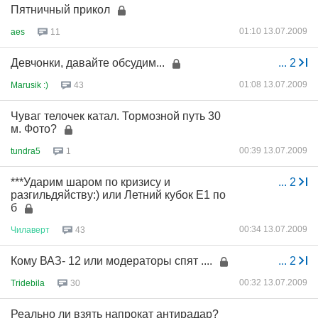
Пятничный прикол
01:10 13.07.2009
aes
11
Девчонки, давайте обсудим...
...
2
01:08 13.07.2009
Marusik :)
43
Чуваг телочек катал. Тормозной путь 30
м. Фото?
00:39 13.07.2009
tundra5
1
***Ударим шаром по кризису и
...
2
разгильдяйству:) или Летний кубок Е1 по
б
00:34 13.07.2009
Чилаверт
43
Кому ВАЗ- 12 или модераторы спят ....
...
2
00:32 13.07.2009
Tridebila
30
Реально ли взять напрокат антирадар?