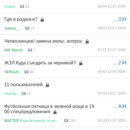
08:44 13.07.2009
Пахей
23
Гдя я родился?
...
3
08:42 13.07.2009
Johnny__
74
Челюскинцев! замена рельс. вопрос
07:22 13.07.2009
666.TauruS
7
ЖЗЛ.Куда съездить за черникой?
...
2
06:42 13.07.2009
SERGUS
48
11 пользователей
05:06 13.07.2009
НихГди
11
Футбольная пятница в зеленой роще в 19
...
9
00 спецпредложения
04:39 13.07.2009
MACTEP
Йода
(
в
парной
,
но
криз
...
216