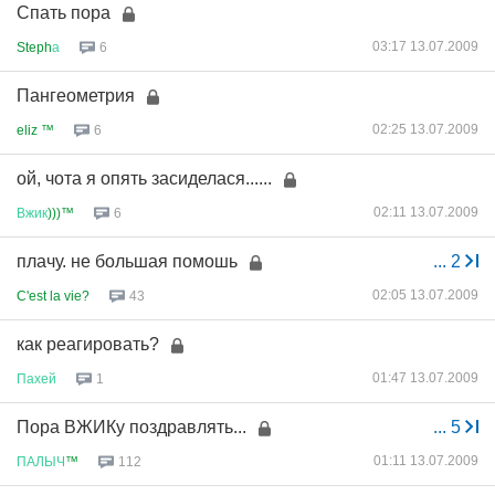
Спать пора
03:17 13.07.2009
Steph
а
6
Пангеометрия
02:25 13.07.2009
eliz ™
6
ой, чота я опять засиделася......
02:11 13.07.2009
Вжик
)))™
6
плачу. не большая помошь
...
2
02:05 13.07.2009
C'est la vie?
43
как реагировать?
01:47 13.07.2009
Пахей
1
Пора ВЖИКу поздравлять...
...
5
01:11 13.07.2009
ПАЛЫЧ
™
112