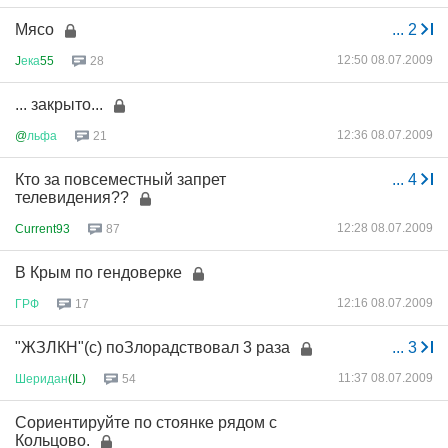
Мясо
...
2
12:50 08.07.2009
J
ека
55
28
... закрыто...
12:36 08.07.2009
@
льфа
21
Кто за повсеместный запрет
...
4
телевидения??
12:28 08.07.2009
Current93
87
В Крым по гендоверке
12:16 08.07.2009
ГРФ
17
"ЖЗЛКН"(с) поЗлорадствовал 3 раза
...
3
11:37 08.07.2009
Шеридан
(IL)
54
Сориентируйте по стоянке рядом с
Кольцово.