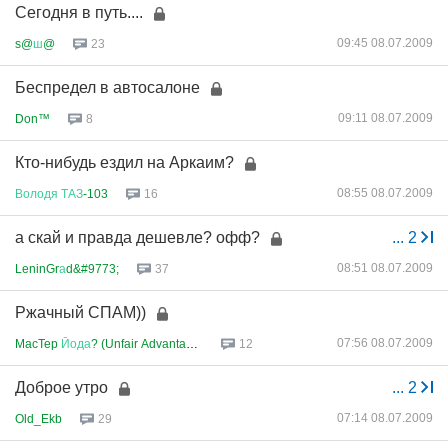
Сегодня в путь....
09:45 08.07.2009
s@
ш
@
23
Беспредел в автосалоне
09:11 08.07.2009
Don™
8
Кто-нибудь ездил на Аркаим?
08:55 08.07.2009
Володя
ТАЗ
-103
16
а скай и правда дешевле? офф?
...
2
08:51 08.07.2009
LeninGr
а
d&#9773;
37
Ржачный СПАМ))
07:56 08.07.2009
MacTep
Йода
? (Unfair Advantage...
12
Доброе утро
...
2
07:14 08.07.2009
Old_Ekb
29