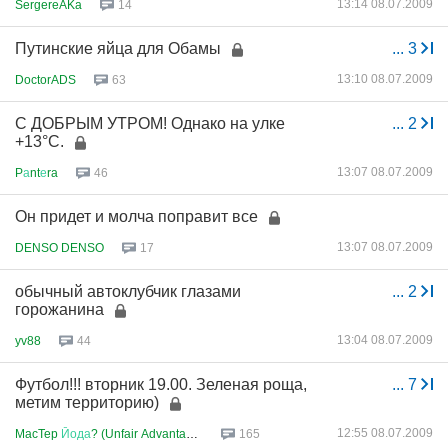
13:14 08.07.2009
SergereAKa
14
Путинские яйца для Обамы
...
3
13:10 08.07.2009
DoctorADS
63
С ДОБРЫМ УТРОМ! Однако на улке
...
2
+13°C.
13:07 08.07.2009
P
а
nt
е
ra
46
Он придет и молча поправит все
13:07 08.07.2009
DENSO DENSO
17
обычный автоклубчик глазами
...
2
горожанина
13:04 08.07.2009
yv88
44
Футбол!!! вторник 19.00. Зеленая роща,
...
7
метим территорию)
12:55 08.07.2009
MacTep
Йода
? (Unfair Advantage...
165