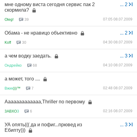
мне одному виста сегодня сервис пак 2
...
2
скормила?
07:05 08.07.2009
Oleg!
39
Обама - не нравицо объективно
...
2
04:30 08.07.2009
Koff
30
а чем водку заедать.
...
3
04:10 08.07.2009
Ондрейко
68
а может, того ....
02:48 08.07.2009
Вжик
)))™
7
Ааааааааааааа,Thriller по первому
02:16 08.07.2009
3ABXO
З
6
УА опять((( да и пофиг...прювед из
...
3
Ебипту)))