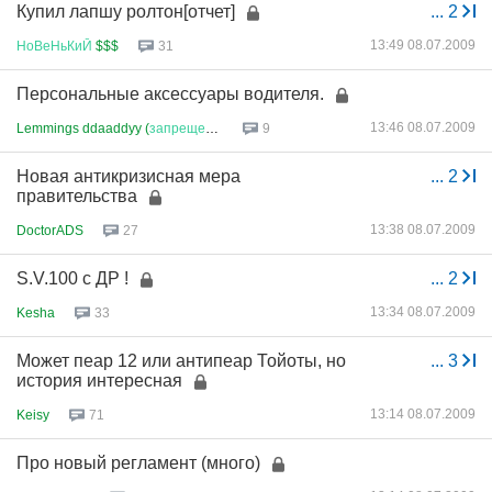
Купил лапшу ролтон[отчет]
...
2
13:49 08.07.2009
НоВеНьКиЙ
$$$
31
Персональные аксессуары водителя.
13:46 08.07.2009
Lemmings ddaaddyy (
запрещено
в
...
9
Новая антикризисная мера
...
2
правительства
13:38 08.07.2009
DoctorADS
27
S.V.100 с ДР !
...
2
13:34 08.07.2009
Kesha
33
Может пеар 12 или антипеар Тойоты, но
...
3
история интересная
13:14 08.07.2009
Keisy
71
Про новый регламент (много)