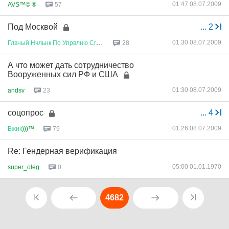
01:47 08.07.2009
AVS™© ®
57
Под Москвой
...
2
01:30 08.07.2009
Глвный
Нчльнк
По
Упрвлню
Сглсв
...
28
А что может дать сотрудничество
Вооруженных сил РФ и США
01:30 08.07.2009
andsv
23
соцопрос
...
4
01:26 08.07.2009
Вжик
)))™
79
Re: Гендерная верификация
05:00 01.01.1970
super_oleg
0
4682