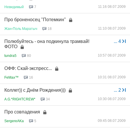
11:16 08.07.2009
Невидимый
7
Про броненосец "Потемкин"
11:10 08.07.2009
Жан
-
Поль
Маратыч
18
Полюбуйтесь - она подкинула трамвай!
...
4
ФОТО
10:57 08.07.2009
tundra5
80
ОФФ: Скай-экспресс...
10:31 08.07.2009
FeMax™
16
Коллет)) с Днём Рождения)))
...
2
10:30 08.07.2009
A.G.*RIGHTCREW*
34
Про совпадения
09:45 08.07.2009
SergereAKa
5