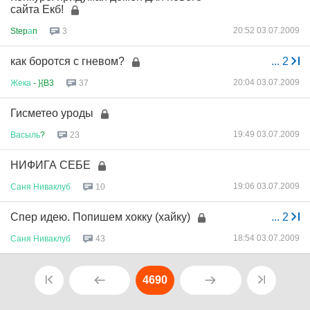
сайта Екб!
20:52 03.07.2009
Step
а
n
3
как боротся с гневом?
...
2
20:04 03.07.2009
Жека
- }{B3
37
Гисметео уроды
19:49 03.07.2009
Васыль
?
23
НИФИГА СЕБЕ
19:06 03.07.2009
Саня
Ниваклуб
10
Спер идею. Попишем хокку (хайку)
...
2
18:54 03.07.2009
Саня
Ниваклуб
43
4690