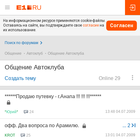
На информационном ресурсе применяются cookie-файлы.
Согласен
Оставаясь на сайте, вы подтверждаете свое
согласие
на
их использование.
Поиск по форумам
Общение
Автоклуб
Общение Автоклуба
Общение Автоклуба
Создать тему
Online 29
******Продаю путевку - г.Анапа !!! !!! !!!******
13:48 04.07.2009
*
Юрий
*
24
офф. Два вопроса по Арамилю.
...
2
13:01 04.07.2009
KROT
25