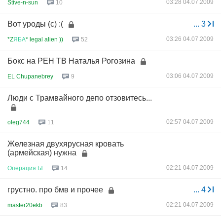
03:28 04.07.2009
Stive-n-sun
10
Вот уроды (с) :(
...
3
03:26 04.07.2009
*Z
ЯБА
* legal alien ))
52
Бокс на РЕН ТВ Наталья Рогозина
03:06 04.07.2009
EL Chupanebrey
9
Люди с Трамвайного депо отзовитесь...
02:57 04.07.2009
oleg744
11
Железная двухярусная кровать
(армейская) нужна
02:21 04.07.2009
Операция
Ы
14
грустно. про бмв и прочее
...
4
02:21 04.07.2009
master20ekb
83