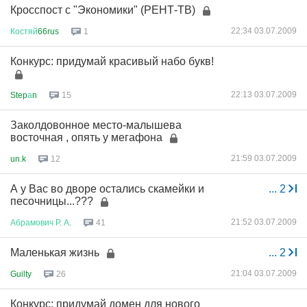
Кросспост с "Экономики" (РЕНТ-ТВ)
22:34 03.07.2009
Костяй
66rus
1
Конкурс: придумай красивый набо букв!
22:13 03.07.2009
Step
а
n
15
Заколдовонное место-малышева
восточная , опять у мегафона
21:59 03.07.2009
un.k
12
А у Вас во дворе остались скамейки и
...
2
песочницы...???
21:52 03.07.2009
Абрамович
Р
.
А
.
41
Маленькая жизнь
...
2
21:04 03.07.2009
Guilty
26
Конкурс: придумай домен для нового