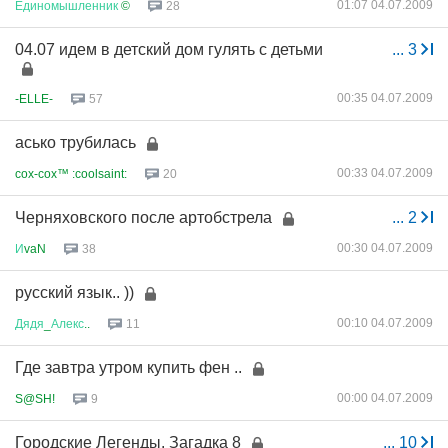
01:07 04.07.2009
Единомышленник
©
28
04.07 идем в детский дом гулять с детьми
...
3
00:35 04.07.2009
-ELLE-
57
асько трубилась
00:33 04.07.2009
cox-cox™ :coolsaint:
20
Черняховского после артобстрела
...
2
00:30 04.07.2009
И
vaN
38
русский язык.. ))
00:10 04.07.2009
Дядя
_
Алекс
..
11
Где завтра утром купить фен ..
00:00 04.07.2009
S@SH!
9
Городские Легенды. Загадка 8
...
10