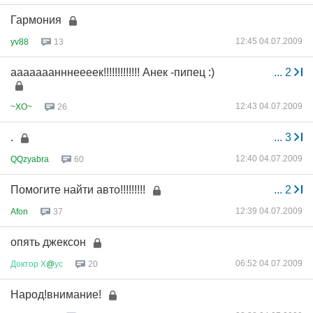
Гармония
12:45 04.07.2009
yv88
13
ааааааанннеееек!!!!!!!!!!!!! Анек -пипец :)
...
2
12:43 04.07.2009
~XO~
26
.
...
3
12:40 04.07.2009
QQzyabra
60
Помогите найти авто!!!!!!!!!
...
2
12:39 04.07.2009
Afon
37
опять джексон
06:52 04.07.2009
Доктор
Х
@
ус
20
Народ!внимание!