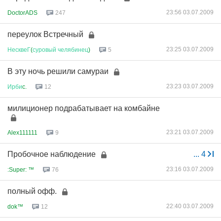
23:56 03.07.2009
DoctorADS
247
переулок Встречный
23:25 03.07.2009
НесквеГ
(
суровый
челябинец
)
5
В эту ночь решили самураи
23:23 03.07.2009
Ирби
c.
12
милиционер подрабатывает на комбайне
23:21 03.07.2009
Alex111111
9
Пробочное наблюдение
...
4
23:16 03.07.2009
:Super: ™
76
полный офф.
22:40 03.07.2009
dok™
12