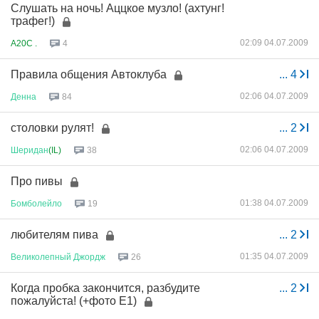
Слушать на ночь! Аццкое музло! (ахтунг!
трафег!)
02:09 04.07.2009
A20C .
4
Правила общения Автоклуба
...
4
02:06 04.07.2009
Денна
84
столовки рулят!
...
2
02:06 04.07.2009
Шеридан
(IL)
38
Про пивы
01:38 04.07.2009
Бомболейло
19
любителям пива
...
2
01:35 04.07.2009
Великолепный
Джордж
26
Когда пробка закончится, разбудите
...
2
пожалуйста! (+фото Е1)