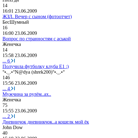
14
16:01 23.06.2009
ЖЗЛ. Вечер с сыном (фотоотчет)
Б
e
сШумный
16
16:00 23.06.2009
Вопрос по странностям с аськой
Ж
e
н
e
чк
a
14
15:58 23.06.2009
...
6
Получила футболку клуба Е1 :)
°•._.•°N@dya (shrek200)°•._.•°
146
15:56 23.06.2009
...
4
Мужчина за рулём..ах..
Ж
e
н
e
чк
a
75
15:55 23.06.2009
...
2
Дневничок дневникчок..а кошелк мой ёк
John Dow
40