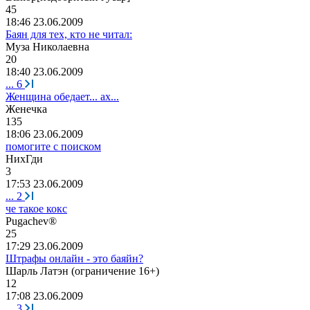
45
18:46 23.06.2009
Баян для тех, кто не читал:
Муза
Николаевна
20
18:40 23.06.2009
...
6
Женщина обедает... ах...
Ж
e
н
e
чк
a
135
18:06 23.06.2009
помогите с поиском
НихГди
3
17:53 23.06.2009
...
2
че такое кокс
Pugachev®
25
17:29 23.06.2009
Штрафы онлайн - это баяйн?
Шарль
Латэн
(
ограничение
16+)
12
17:08 23.06.2009
...
3