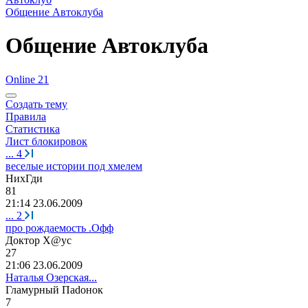
Общение Автоклуба
Общение Автоклуба
Online 21
Создать тему
Правила
Статистика
Лист блокировок
...
4
веселые истории под хмелем
НихГди
81
21:14 23.06.2009
...
2
про рождаемость .Офф
Доктор
Х
@
ус
27
21:06 23.06.2009
Наталья Озерская...
Гламурный
Па
d
онок
7