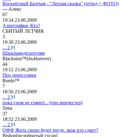
Воскресный Балтым - "Лесная сказка" (отчод + ФОТО)
----A
лекс
67
19:34 23.06.2009
Аэрография, Кто?
СБИТЫЙ
ЛЕТЧИК
3
19:30 23.06.2009
...
2
Шашлыкоделателям
Blackston™(4
х
4forever)
44
19:12 23.06.2009
Про опрессовки
Bordo™
7
18:56 23.06.2009
...
2
пока гром не грянет... (про винчестер)
Tetra
37
18:52 23.06.2009
...
2
ОФФ Жить скоро будет негде. мож кто сдает?
Bishop[
недобритый
гусар
]