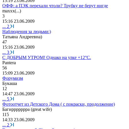
15:19 23.06.2009
ОФФ: а ПЭК перехали чтоли? Трубку не берут нигде
maxxx(...)
3
15:16 23.06.2009
...
2
Наблюдения за людьми:)
Татьяна
Андреевна
)
47
15:16 23.06.2009
...
3
С ДОБРЫМ УТРОМ! Однако на улке +12°C.
P
а
nt
е
ra
56
15:09 23.06.2009
Форумизм
Букаша
12
14:47 23.06.2009
...
5
Фотоотчет из Детского Дома ( с покраски, продолжение)
Баги
ppppppp
а
(great wife)
115
14:33 23.06.2009
...
2