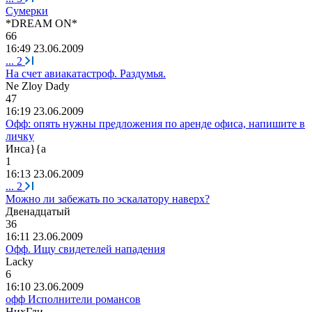
Сумерки
*DREAM ON*
66
16:49 23.06.2009
...
2
На счет авиакатастроф. Раздумья.
Ne Zloy Dady
47
16:19 23.06.2009
Офф: опять нужны предложения по аренде офиса, напишите в
личку
Инс
a}{a
1
16:13 23.06.2009
...
2
Можно ли забежать по эскалатору наверх?
Двенадцатый
36
16:11 23.06.2009
Офф. Ищу свидетелей нападения
Lacky
6
16:10 23.06.2009
офф Исполнители романсов
НихГди