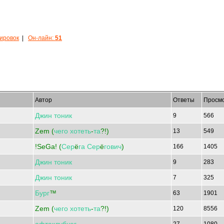
кировок
|
Он-лайн:
51
Автор
Ответы
Просм
Джин
тоник
9
566
Zem (
чего
хотеть
-
та
?!)
13
549
!SeGa! (
Сер
ё
га
Сер
ё
гович
)
166
1405
Джин
тоник
9
283
Джин
тоник
7
325
Бург
™
63
1901
Zem (
чего
хотеть
-
та
?!)
120
8556