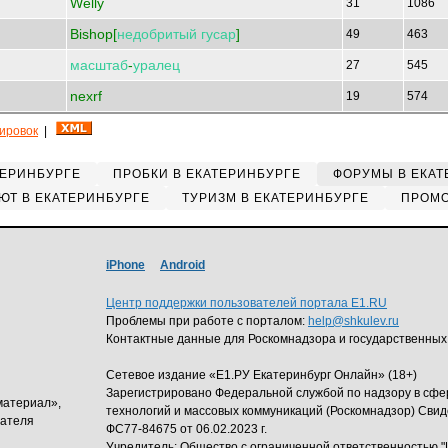
Welly
31
1086
Bishop[
недобритый
гусар
]
49
463
масштаб
-
уралец
27
545
nexrf
19
574
кировок
|
ТЕРИНБУРГЕ
ПРОБКИ В ЕКАТЕРИНБУРГЕ
ФОРУМЫ В ЕКАТ
ЮТ В ЕКАТЕРИНБУРГЕ
ТУРИЗМ В ЕКАТЕРИНБУРГЕ
ПРОМО
iPhone
Android
Центр поддержки пользователей портала E1.RU
Проблемы при работе с порталом:
help@shkulev.ru
Контактные данные для Роскомнадзора и государственных
Сетевое издание «Е1.РУ Екатеринбург Онлайн» (18+)
Зарегистрировано Федеральной службой по надзору в сф
материал»,
технологий и массовых коммуникаций (Роскомнадзор) Свид
дателя
ФС77-84675 от 06.02.2023 г.
Учредитель: Общество с ограниченной ответственность