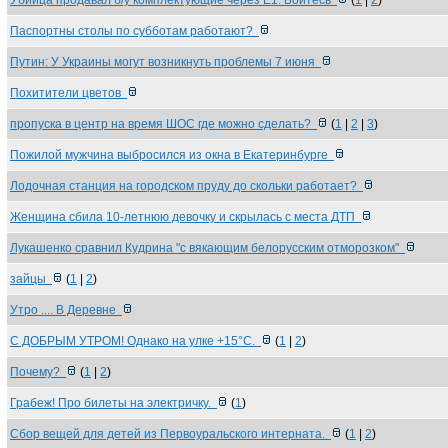
Убийца продавал б/у комплектующие через E1. Бойтесь
(
1
|
2
)
Паспортны столы по субботам работают?
Путин: У Украины могут возникнуть проблемы 7 июня
Похитители цветов
пропуска в центр на время ШОС где можно сделать?
(
1
|
2
|
3
)
Пожилой мужчина выбросился из окна в Екатеринбурге
Лодочная станция на городском пруду до скольки работает?
Женщина сбила 10-летнюю девочку и скрылась с места ДТП
Лукашенко сравнил Кудрина "с вякающим белорусским отморозком"
зайцы
(
1
|
2
)
Утро .... В Деревне
С ДОБРЫМ УТРОМ! Однако на улке +15°C.
(
1
|
2
)
Почему?
(
1
|
2
)
Грабеж! Про билеты на электричку.
(
1
)
Сбор вещей для детей из Первоуральского интерната.
(
1
|
2
)