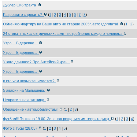
Дублер Сиб.тракта
Разрешите спросить?
(
1
|
2
|
3
|
4
|
5
|
6
|
7
|
8
)
Обменяю квартиру на Ваше авто не старше 2005г, авто+доплата!
(
1
|
2
)
24 стоваттных электрических ламп - потребление каждого человека
Утро.... В деревне...
Утро.... В деревне...
У кого длиннее? Про Антейский кран.
Утро.... В деревне...
а кто чем ночью занимается?
5 аварий на Малышева.
Неправильная пятница
Обращение к автомобилистам!
(
1
|
2
|
3
)
Футбол!!! Пятница 19.00. Зеленая роща, метим территорию)
(
1
|
2
|
3
|
4
)
Фото с Тусы (28.05)
(
1
|
2
|
3
|
4
|
5
)