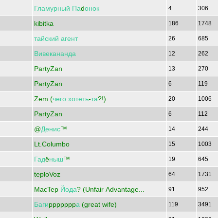
Гламурный
Па
d
онок
4
306
kibitka
186
1748
тайский
агент
26
685
Вивекананда
12
262
PartyZan
13
270
PartyZan
6
119
Zem (
чего
хотеть
-
та
?!)
20
1006
PartyZan
6
112
@
Денис
™
14
244
Lt.Columbo
15
1003
Гад
ё
ныш
™
19
645
teploVoz
64
1731
MacTep
Йода
? (Unfair Advantage...
91
952
Баги
ppppppp
а
(great wife)
119
3491