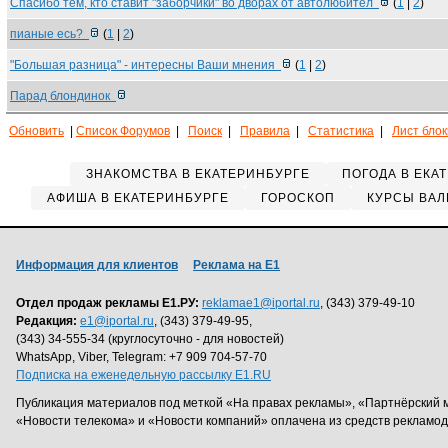
Спасибо тем, кто ставит "заборчики" во дворах от автолюбител
(
1
|
2
)
пианые есь?
(
1
|
2
)
"Большая разница" - интересны Ваши мнения
(
1
|
2
)
Парад блондинок
Обновить
|
Список Форумов
|
Поиск
|
Правила
|
Статистика
|
Лист бло
ЗНАКОМСТВА В ЕКАТЕРИНБУРГЕ
ПОГОДА В ЕКА
АФИША В ЕКАТЕРИНБУРГЕ
ГОРОСКОП
КУРСЫ ВАЛ
Информация для клиентов
Реклама на Е1
Отдел продаж рекламы Е1.РУ:
reklamae1@iportal.ru
, (343) 379-49-10
Редакция:
e1@iportal.ru
, (343) 379-49-95,
(343) 34-555-34 (круглосуточно - для новостей)
WhatsApp, Viber, Telegram: +7 909 704-57-70
Подписка на еженедельную рассылку E1.RU
Публикация материалов под меткой «На правах рекламы», «Партнёрский 
«Новости телекома» и «Новости компаний» оплачена из средств рекламо