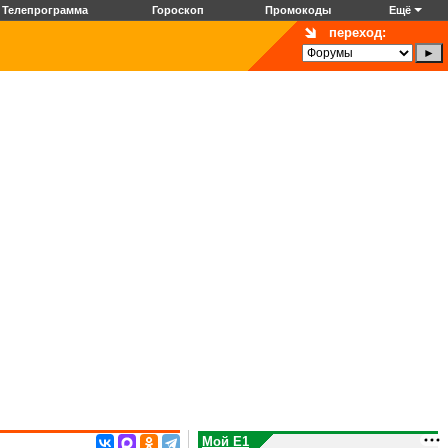
Телепрограмма
Гороскоп
Промокоды
Ещё
переход:
Мой E1