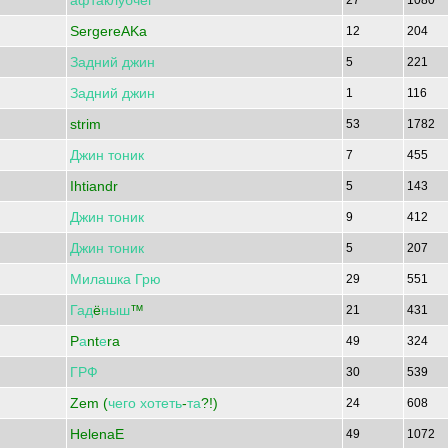
афтаклубчег
27
1080
SergereAKa
12
204
Задний
джин
5
221
Задний
джин
1
116
strim
53
1782
Джин
тоник
7
455
Ihtiandr
5
143
Джин
тоник
9
412
Джин
тоник
5
207
Милашка
Грю
29
551
Гад
ё
ныш
™
21
431
P
а
nt
е
ra
49
324
ГРФ
30
539
Zem (
чего
хотеть
-
та
?!)
24
608
HelenaE
49
1072