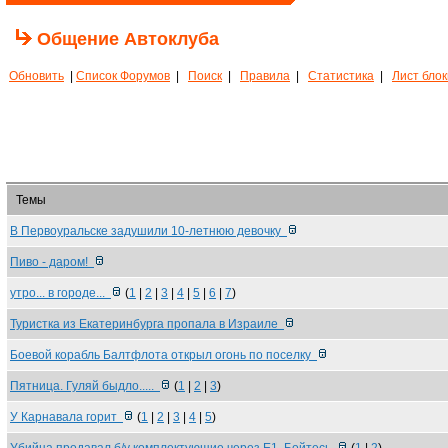
Общение Автоклуба
Обновить
|
Список Форумов
|
Поиск
|
Правила
|
Статистика
|
Лист бло
Темы
В Первоуральске задушили 10-летнюю девочку
Пиво - даром!
утро... в городе...
(
1
|
2
|
3
|
4
|
5
|
6
|
7
)
Туристка из Екатеринбурга пропала в Израиле
Боевой корабль Балтфлота открыл огонь по поселку
Пятница. Гуляй быдло.....
(
1
|
2
|
3
)
У Карнавала горит
(
1
|
2
|
3
|
4
|
5
)