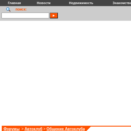
Главная
Новости
Недвижимость
Знакомств
поиск:
Форумы
>
Автоклуб
>
Общение Автоклуба