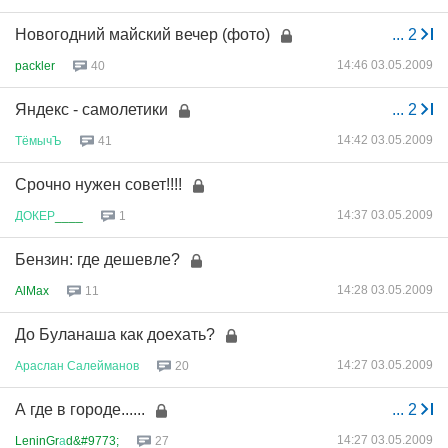
Новогодний майский вечер (фото)
...
2
14:46 03.05.2009
packler
40
Яндекс - самолетики
...
2
14:42 03.05.2009
ТёмычЪ
41
Срочно нужен совет!!!!
14:37 03.05.2009
ДОКЕР
____
1
Бензин: где дешевле?
14:28 03.05.2009
AlMax
11
До Буланаша как доехать?
14:27 03.05.2009
Араслан
Салейманов
20
А где в городе......
...
2
14:27 03.05.2009
LeninGr
а
d&#9773;
27