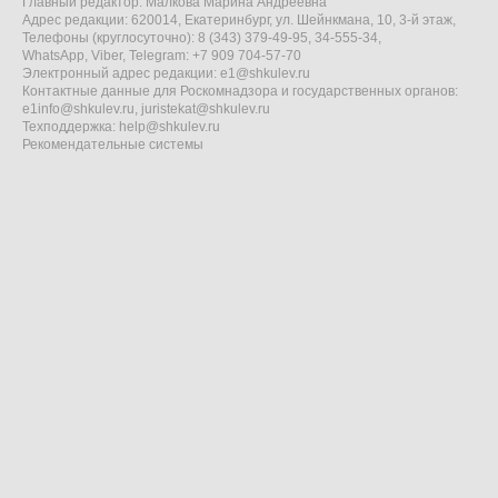
Главный редактор: Малкова Марина Андреевна
Адрес редакции: 620014, Екатеринбург, ул. Шейнкмана, 10, 3-й этаж,
Телефоны (круглосуточно): 8 (343) 379-49-95, 34-555-34,
WhatsApp, Viber, Telegram: +7 909 704-57-70
Электронный адрес редакции:
e1@shkulev.ru
Контактные данные для Роскомнадзора и государственных органов:
e1info@shkulev.ru
,
juristekat@shkulev.ru
Техподдержка:
help@shkulev.ru
Рекомендательные системы