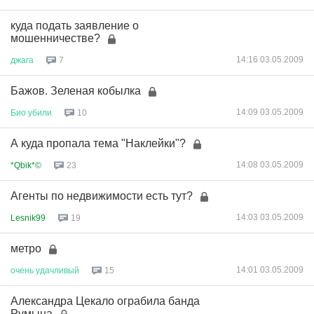
куда подать заявление о
мошенничестве?
14:16 03.05.2009
джага
7
Бажов. Зеленая кобылка
14:09 03.05.2009
Био
убили
10
А куда пропала тема "Наклейки"?
14:08 03.05.2009
*Qbik*©
23
Агенты по недвижимости есть тут?
14:03 03.05.2009
Lesnik99
19
метро
14:01 03.05.2009
очень
удачливый
15
Александра Цекало ограбила банда
Румына