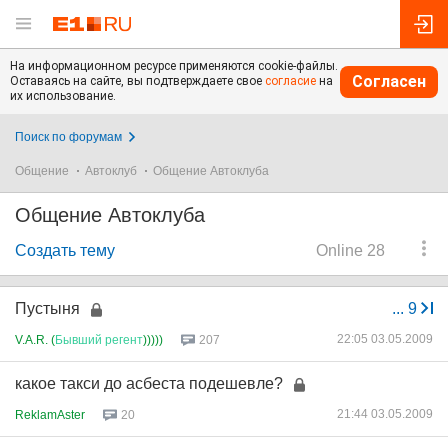
На информационном ресурсе применяются cookie-файлы.
Согласен
Оставаясь на сайте, вы подтверждаете свое
согласие
на
их использование.
Поиск по форумам
Общение
Автоклуб
Общение Автоклуба
Общение Автоклуба
Создать тему
Online 28
Пустыня
...
9
22:05 03.05.2009
V.A.R. (
Бывший
регент
)))))
207
какое такси до асбеста подешевле?
21:44 03.05.2009
ReklamAster
20