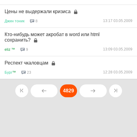
Цены не выдержали кризиса
13:17 03.05.2009
Джин
тоник
8
Кто-нибудь может акробат в word или html
сохранить?
13:09 03.05.2009
eliz ™
9
Респект чкаловцам
12:28 03.05.2009
Бург
™
23
4829