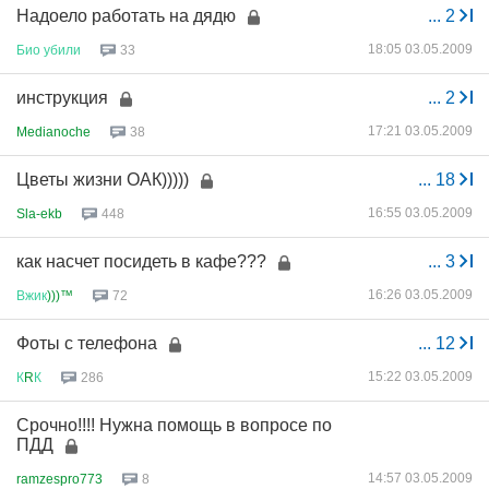
Надоело работать на дядю
...
2
18:05 03.05.2009
Био
убили
33
инструкция
...
2
17:21 03.05.2009
Medianoche
38
Цветы жизни ОАК)))))
...
18
16:55 03.05.2009
Sla-ekb
448
как насчет посидеть в кафе???
...
3
16:26 03.05.2009
Вжик
)))™
72
Фоты с телефона
...
12
15:22 03.05.2009
К
R
К
286
Срочно!!!! Нужна помощь в вопросе по
ПДД
14:57 03.05.2009
ramzespro773
8