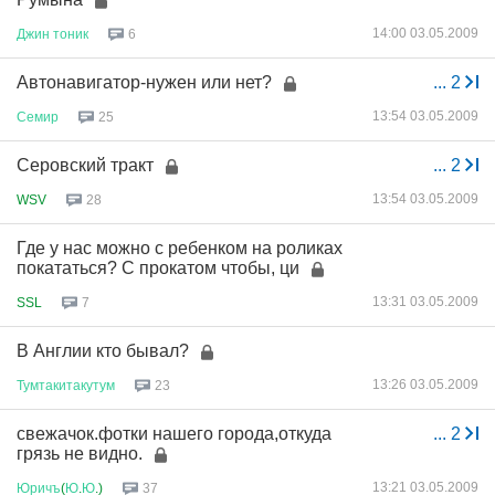
14:00 03.05.2009
Джин
тоник
6
Автонавигатор-нужен или нет?
...
2
13:54 03.05.2009
Семир
25
Серовский тракт
...
2
13:54 03.05.2009
WSV
28
Где у нас можно с ребенком на роликах
покататься? С прокатом чтобы, ци
13:31 03.05.2009
SSL
7
В Англии кто бывал?
13:26 03.05.2009
Тумтакитакутум
23
свежачок.фотки нашего города,откуда
...
2
грязь не видно.
13:21 03.05.2009
Юричъ
(
Ю
.
Ю
.)
37