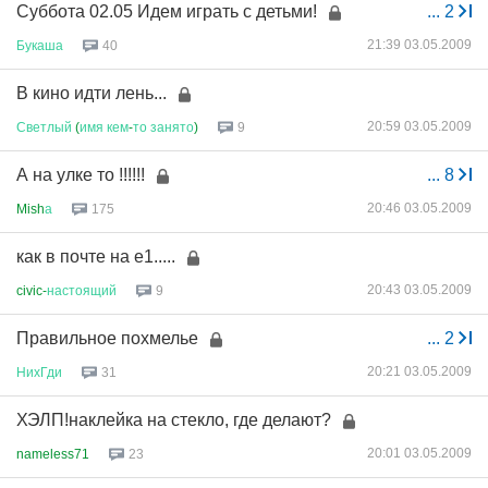
Суббота 02.05 Идем играть с детьми!
...
2
21:39 03.05.2009
Букаша
40
В кино идти лень...
20:59 03.05.2009
Светлый
(
имя
кем
-
то
занято
)
9
А на улке то !!!!!!
...
8
20:46 03.05.2009
Mish
а
175
как в почте на е1.....
20:43 03.05.2009
civic-
настоящий
9
Правильное похмелье
...
2
20:21 03.05.2009
НихГди
31
ХЭЛП!наклейка на стекло, где делают?
20:01 03.05.2009
nameless71
23