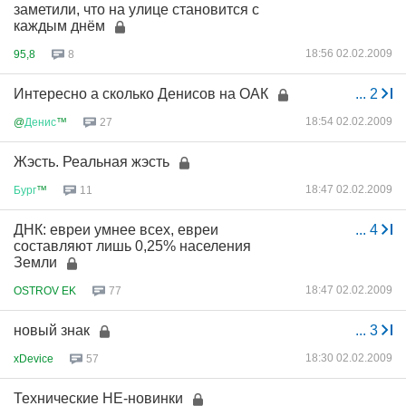
заметили, что на улице становится с
каждым днём
18:56 02.02.2009
95,8
8
Интересно а сколько Денисов на ОАК
...
2
18:54 02.02.2009
@
Денис
™
27
Жэсть. Реальная жэсть
18:47 02.02.2009
Бург
™
11
ДНК: евреи умнее всех, евреи
...
4
составляют лишь 0,25% населения
Земли
18:47 02.02.2009
OSTROV EK
77
новый знак
...
3
18:30 02.02.2009
xDevice
57
Технические НЕ-новинки