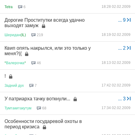
18:28 02.02.2009
Tetra
6
Дорогие Проститутки всегда удачно
...
9
выходят замуж
18:19 02.02.2009
Шеридан
(IL)
219
Квип опять накрылся, или это только у
...
2
меня?((
18:13 02.02.2009
*
Валерочка
*
46
!
17:42 02.02.2009
Задний
дух
7
У патриарха тачку воткнули...
...
3
17:34 02.02.2009
Тумтакитакутум
68
Особенности государевой охоты в
период кризиса