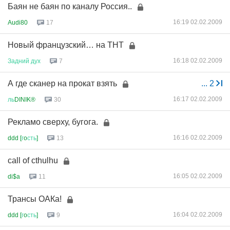
Баян не баян по каналу Россия..
16:19 02.02.2009
Audi80
17
Новый французский… на ТНТ
16:18 02.02.2009
Задний
дух
7
А где сканер на прокат взять
...
2
16:17 02.02.2009
ль
DINIK®
30
Рекламо сверху, бугога.
16:16 02.02.2009
ddd [
г
o
сть
]
13
call of cthulhu
16:05 02.02.2009
di$a
11
Трансы ОАКа!
16:04 02.02.2009
ddd [
г
o
сть
]
9