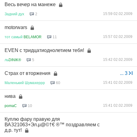
Весь вечер на манеже
15:59 02.02.2009
Задний
дух
2
motorwars
15:57 02.02.2009
тот
самый
BELAMOR
11
EVEN c тридцатиоднолетием тебя!
15:42 02.02.2009
ль
DINIK®
5
Страх от вторжения
...
3
15:41 02.02.2009
Маленький
Шумахеррр
60
нива
15:41 02.02.2009
pomaC
10
Куплю фару правую для
ВАЗ21063+Эл.µ@©†€ ®™ поздравляем с
д.р. тут!