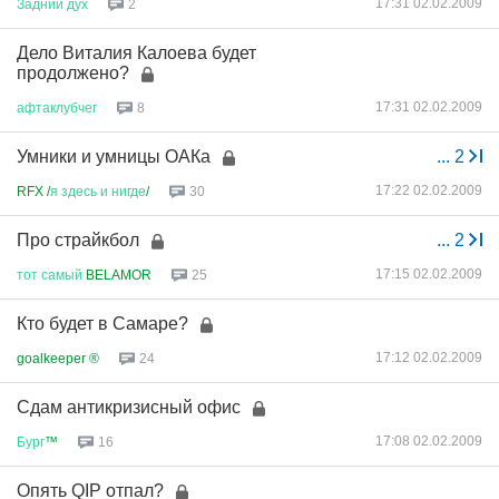
17:31 02.02.2009
Задний
дух
2
Дело Виталия Калоева будет
продолжено?
17:31 02.02.2009
афтаклубчег
8
Умники и умницы ОАКа
...
2
17:22 02.02.2009
RFX /
я
здесь
и
нигде
/
30
Про страйкбол
...
2
17:15 02.02.2009
тот
самый
BELAMOR
25
Кто будет в Самаре?
17:12 02.02.2009
goalkeeper ®
24
Сдам антикризисный офис
17:08 02.02.2009
Бург
™
16
Опять QIP отпал?