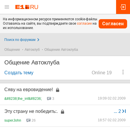
На информационном ресурсе применяются cookie-файлы.
Согласен
Оставаясь на сайте, вы подтверждаете свое
согласие
на
их использование.
Поиск по форумам
Общение
Автоклуб
Общение Автоклуба
Общение Автоклуба
Создать тему
Online 19
Сяву на евровидение!
19:09 02.02.2009
&#8238;the_inf&#8236;
3
Эту страну не победить:.
...
2
18:57 02.02.2009
superJohn
26