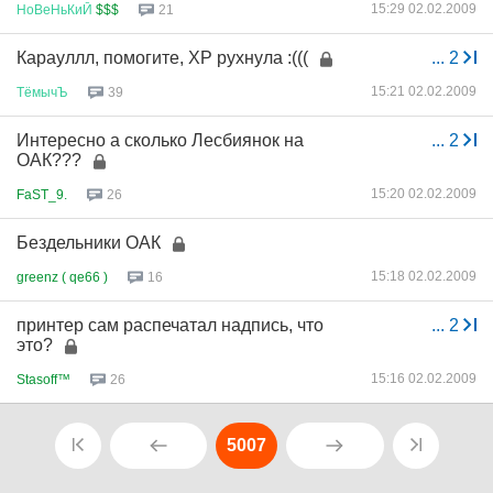
15:29 02.02.2009
НоВеНьКиЙ
$$$
21
Карауллл, помогите, XP рухнула :(((
...
2
15:21 02.02.2009
ТёмычЪ
39
Интересно а сколько Лесбиянок на
...
2
ОАК???
15:20 02.02.2009
FaST_9.
26
Бездельники ОАК
15:18 02.02.2009
greenz ( qe66 )
16
принтер сам распечатал надпись, что
...
2
это?
15:16 02.02.2009
Stasoff™
26
5007