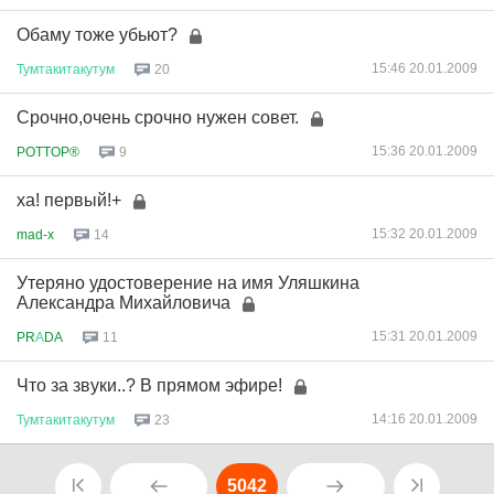
Обаму тоже убьют?
15:46 20.01.2009
Тумтакитакутум
20
Срочно,очень срочно нужен совет.
15:36 20.01.2009
POTTOP®
9
ха! первый!+
15:32 20.01.2009
mad-x
14
Утеряно удостоверение на имя Уляшкина
Александра Михайловича
15:31 20.01.2009
PR
А
DA
11
Что за звуки..? В прямом эфире!
14:16 20.01.2009
Тумтакитакутум
23
5042