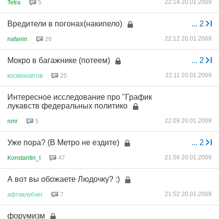
22:14 20.01.2009
Tetra
5
Вредители в погонах(накипело)
...
2
22:12 20.01.2009
nafanin
26
Мокро в багажнике (потеем)
...
2
22:11 20.01.2009
космонавтов
25
Интересное исследование про "График
лукавств федеральных политико
22:09 20.01.2009
nmr
5
Уже пора? (В Метро не ездите)
...
2
21:56 20.01.2009
Konstantin_I
47
А вот вы обожаете Людочку? :)
21:52 20.01.2009
афтаклубчег
7
форумизм