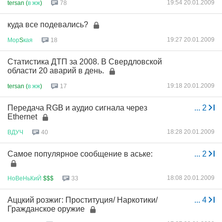
19:54 20.01.2009
tersan (
в
жж
)
78
куда все подевались?
19:27 20.01.2009
Мор
S
кая
18
Статистика ДТП за 2008. В Свердловской
области 20 аварий в день.
19:18 20.01.2009
tersan (
в
жж
)
17
Передача RGB и аудио сигнала через
...
2
Ethernet
18:28 20.01.2009
ВДУЧ
40
Самое популярное сообщение в аське:
...
2
18:08 20.01.2009
НоВеНьКиЙ
$$$
33
Аццкий розжиг: Проституция/ Наркотики/
...
4
Гражданское оружие