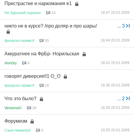
Пристрастие и наркомания е1
16:47 20.01.2009
Не
Здешний
паренек
14
никто не в курсе? /про доляр и про шары/
...
3
16:44 20.01.2009
физкульт
-
привет
!
55
Аккуратнее на ФрБр- Норильская
16:42 20.01.2009
AnnGry
4
говорят диверсия!!1 О_О
16:36 20.01.2009
физкульт
-
привет
!
16
Что это было?
...
2
16:26 20.01.2009
Versiona©
28
Форумизм
15:50 20.01.2009
Саня
Ниваклуб
3