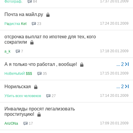
17:37 20.01.2009
Фотограф
.
84
Почта на майл.ру
17:24 20.01.2009
Р
a
дистка
Ket
23
отсрочка выплат по ипотеке для тех, кого
сократили
17:18 20.01.2009
a_k
7
А я только что работал , вообще!
...
2
17:15 20.01.2009
НоВеНьКиЙ
$$$
35
Норильская
...
2
17:14 20.01.2009
Убить
всех
человеков
27
Инвалиды просят легализовать
проституцию!
17:09 20.01.2009
ArizONa
17