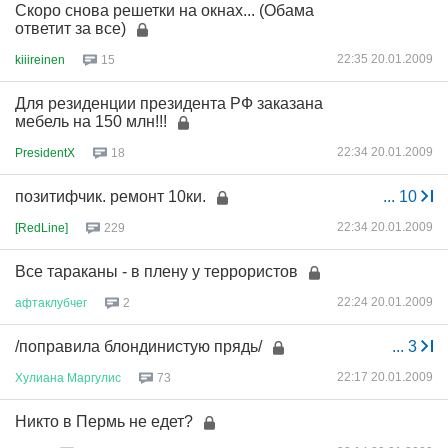
Скоро снова решетки на окнах... (Обама
ответит за все)
22:35 20.01.2009
kiiireinen
15
Для резиденции президента РФ заказана
мебель на 150 млн!!!
22:34 20.01.2009
PresidentX
18
позитифчик. ремонт 10ки.
...
10
22:34 20.01.2009
[RedLine]
229
Все тараканы - в плену у террористов
22:24 20.01.2009
афтаклубчег
2
/поправила блондинистую прядь/
...
3
22:17 20.01.2009
Хулиана
Маргулис
73
Никто в Пермь не едет?