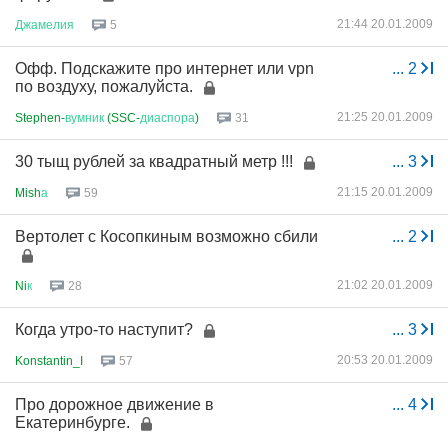
21:44 20.01.2009
Джамелия
5
Офф. Подскажите про интернет или vpn
...
2
по воздуху, пожалуйста.
21:25 20.01.2009
Stephen-
вумник
(SSC-
диаспора
)
31
30 тыщ рублей за квадратный метр !!!
...
3
21:15 20.01.2009
Mish
а
59
Вертолет с Косопкиным возможно сбили
...
2
21:02 20.01.2009
Ni
к
28
Когда утро-то наступит?
...
3
20:53 20.01.2009
Konstantin_I
57
Про дорожное движение в
...
4
Екатеринбурге.