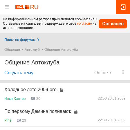
На информационном ресурсе применяются cookie-файлы.
Согласен
Оставаясь на сайте, вы подтверждаете свое
согласие
на
их использование.
Поиск по форумам
Общение
Автоклуб
Общение Автоклуба
Общение Автоклуба
Создать тему
Online 7
Холодное лето 2009-ого
22:50 20.01.2009
Илья
X
антер
20
По первому Демина поливают.
22:39 20.01.2009
Pine
23