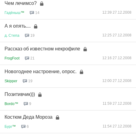
Чем лечимсо?
12:39 27.12.2008
Гадёныш
™
14
А я опять....
12:25 27.12.2008
д
.
Степа
19
Рассказ об известном некрофиле
12:16 27.12.2008
FrogFoot
21
Новогоднее настроение, опрос.
12:00 27.12.2008
Skipper
19
Позитивчик)))
11:59 27.12.2008
Bordo™
9
Костюм Деда Мороза
11:54 27.12.2008
Бург
™
6