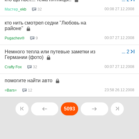
00:08 27.12.2008
Мастер
_ekb
32
кто нить смотрел седни "Любовь на
районе"
00:07 27.12.2008
Pugachev®
9
Немного тепла или путевые заметки из
...
2
Германии (фото)
00:07 27.12.2008
Crafty Fox
32
помогите найти авто
23:58 26.12.2008
=Bars=
12
5093