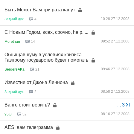
Быть Может Вам три раза капут
10:28 27.12.2008
Задний
дух
4
С Новым Годом, всех, срочно, help.....
09:52 27.12.2008
Morethan
14
Обнищавшуму в условиях кризиса
Газпрому государство будет помогать
09:46 27.12.2008
SergereAKa
21
Известие от Джона Леннона
08:58 27.12.2008
Задний
дух
2
Ванге стоит верить?
...
3
08:16 27.12.2008
95,8
52
AES, вам телеграмма