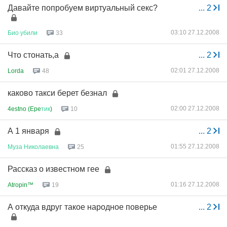
Давайте попробуем виртуальный секс?
...
2
03:10 27.12.2008
Био
убили
33
Что стонать,а
...
2
02:01 27.12.2008
Lorda
48
каково такси берет безнал
02:00 27.12.2008
4estno (Epe
тик
)
10
А 1 января
...
2
01:55 27.12.2008
Муза
Николаевна
25
Рассказ о известном гее
01:16 27.12.2008
Atropin™
19
А откуда вдруг такое народное поверье
...
2