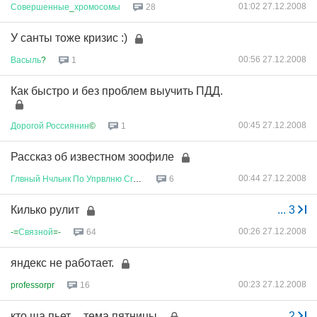
01:02 27.12.2008
Совершенные
_
хромосомы
28
У санты тоже кризис :)
00:56 27.12.2008
Васыль
?
1
Как быстро и без проблем выучить ПДД.
00:45 27.12.2008
Дорогой
Россиянин
©
1
Рассказ об известном зоофиле
00:44 27.12.2008
Глвный
Нчльнк
По
Упрвлню
Сглсв
...
6
Килько рулит
...
3
00:26 27.12.2008
-=
Связной
=-
64
яндекс не работает.
00:23 27.12.2008
professorpr
16
кто ща пьет.... тема пятницы..
...
2