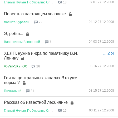
07:01 27.12.2008
Глвный
Нчльнк
По
Упрвлню
Сглсв
...
18
Повесть о настоящем человеке
04:12 27.12.2008
масштаб
-
уралец
22
Э, ребят...
04:03 27.12.2008
Властелины
Вселенной
7
ХЕЛП, нужна инфа по памятнику В.И.
...
2
Ленину
03:16 27.12.2008
VoVan-SKYFOX
26
Геи на центральных каналах Это уже
норма ?
03:15 27.12.2008
Почтальон
!
21
Рассказ об известной лесбиянке
03:11 27.12.2008
Глвный
Нчльнк
По
Упрвлню
Сглсв
...
15