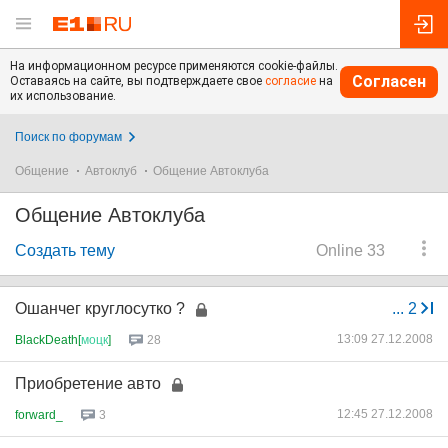
На информационном ресурсе применяются cookie-файлы.
Согласен
Оставаясь на сайте, вы подтверждаете свое
согласие
на
их использование.
Поиск по форумам
Общение
Автоклуб
Общение Автоклуба
Общение Автоклуба
Создать тему
Online 33
Ошанчег круглосутко ?
...
2
13:09 27.12.2008
BlackDeath[
моцк
]
28
Приобретение авто
12:45 27.12.2008
forward_
3