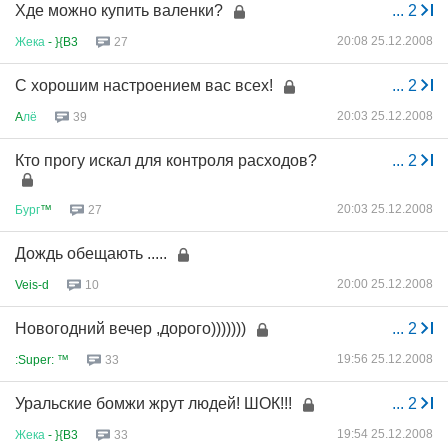
Хде можно купить валенки?
...
2
20:08 25.12.2008
Жека
- }{B3
27
С хорошим настроением вас всех!
...
2
20:03 25.12.2008
A
лё
39
Кто прогу искал для контроля расходов?
...
2
20:03 25.12.2008
Бург
™
27
Дождь обещають .....
20:00 25.12.2008
Veis-d
10
Новогодний вечер ,дорого)))))))
...
2
19:56 25.12.2008
:Super: ™
33
Уральские бомжи жрут людей! ШОК!!!
...
2
19:54 25.12.2008
Жека
- }{B3
33