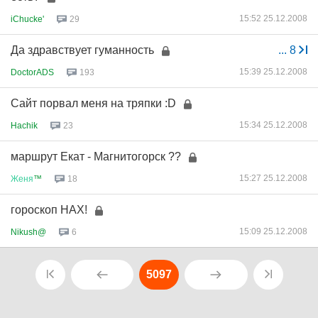
15:52 25.12.2008
iChucke'
29
Да здравствует гуманность
...
8
15:39 25.12.2008
DoctorADS
193
Сайт порвал меня на тряпки :D
15:34 25.12.2008
Hachik
23
маршрут Екат - Магнитогорск ??
15:27 25.12.2008
Женя
™
18
гороскоп НАХ!
15:09 25.12.2008
Nikush@
6
5097