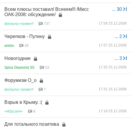
Всем плюсы поставил! Всееем!!! /Мисс
...
30
ОАК-2008: обсуждение/
17:58 25.12.2008
физкульт
-
привет
!
737
Черепков - Путину
...
2
17:57 25.12.2008
andsv
28
Новогодние
...
3
17:35 25.12.2008
Spice Diamond 3G
53
Форумизм О_о
17:31 25.12.2008
физкульт
-
привет
!
7
Взрыв в Крыму. :(
17:19 25.12.2008
-=
ЮрсаН
=-
8
Для тотального позитива