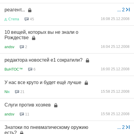
реагент...
...
2
16:08 25.12.2008
д
.
Степа
45
10 вещей, которых вы не знали о
Рождестве
16:04 25.12.2008
andsv
2
редактора новостей е1 сократили?
16:00 25.12.2008
BuHTOC™
6
У нас все круто и будет ещё лучше
15:58 25.12.2008
Ni
к
21
Слуги против хозяев
15:58 25.12.2008
andsv
11
Знатоки по пневматическому оружию
...
2
есть?