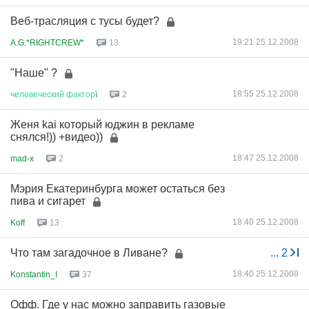
Веб-трасляция с тусы будет?
19:21 25.12.2008
A.G.*RIGHTCREW*
13
"Наше" ?
18:55 25.12.2008
человеческий
фактор
ї
2
Женя kai который юджин в рекламе
снялся!)) +видео))
18:47 25.12.2008
mad-x
2
Мэрия Екатеринбурга может остаться без
пива и сигарет
18:40 25.12.2008
Koff
13
Что там загадочное в Ливане?
...
2
18:40 25.12.2008
Konstantin_I
37
Офф. Где у нас можно заправить газовые