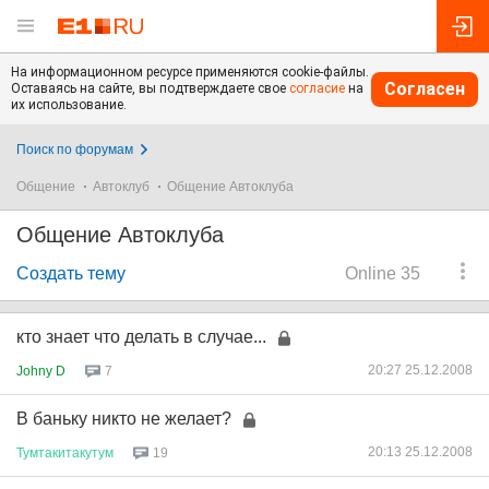
На информационном ресурсе применяются cookie-файлы.
Согласен
Оставаясь на сайте, вы подтверждаете свое
согласие
на
их использование.
Поиск по форумам
Общение
Автоклуб
Общение Автоклуба
Общение Автоклуба
Создать тему
Online 35
кто знает что делать в случае...
20:27 25.12.2008
Johny D
7
В баньку никто не желает?
20:13 25.12.2008
Тумтакитакутум
19