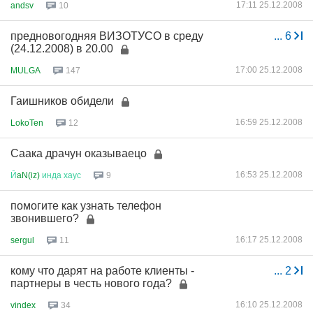
17:11 25.12.2008
andsv
10
предновогодняя ВИЗОТУСО в среду
...
6
(24.12.2008) в 20.00
17:00 25.12.2008
MULGA
147
Гаишников обидели
16:59 25.12.2008
LokoTen
12
Саака драчун оказываецо
16:53 25.12.2008
Й
aN(iz)
инда
хаус
9
помогите как узнать телефон
звонившего?
16:17 25.12.2008
sergul
11
кому что дарят на работе клиенты -
...
2
партнеры в честь нового года?
16:10 25.12.2008
vindex
34