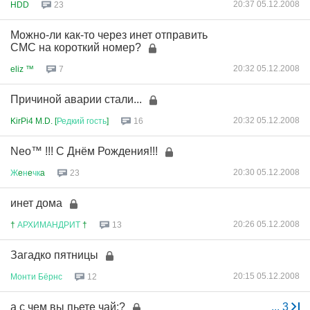
20:37 05.12.2008
HDD
23
Можно-ли как-то через инет отправить
СМС на короткий номер?
20:32 05.12.2008
eliz ™
7
Причиной аварии стали...
20:32 05.12.2008
KirPi4 M.D. [
Редкий
гость
]
16
Neo™ !!! С Днём Рождения!!!
20:30 05.12.2008
Ж
e
н
e
чк
a
23
инет дома
20:26 05.12.2008
†
АРХИМАНДРИТ
†
13
Загадко пятницы
20:15 05.12.2008
Монти
Бёрнс
12
а с чем вы пьете чай:?
...
3