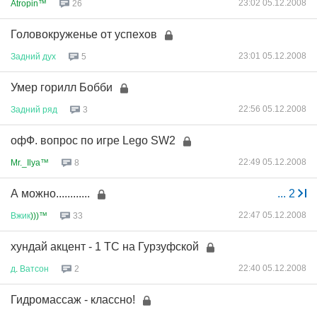
23:02 05.12.2008
Atropin™
26
Головокруженье от успехов
23:01 05.12.2008
Задний
дух
5
Умер горилл Бобби
22:56 05.12.2008
Задний
ряд
3
офФ. вопрос по игре Lego SW2
22:49 05.12.2008
Mr._Ilya™
8
А можно............
...
2
22:47 05.12.2008
Вжик
)))™
33
хундай акцент - 1 ТС на Гурзуфской
22:40 05.12.2008
д
.
Ватсон
2
Гидромассаж - классно!