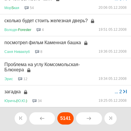
20:06 05.12.2008
Мор
S
кая
54
сколько будет стоить железная дверь?
19:51 05.12.2008
Володя
-Forester
4
посмотрел фильм Каменная башка
19:36 05.12.2008
Саня
Ниваклуб
8
Проблема на углу Комсомольская-
Блюхера
19:34 05.12.2008
Эрис
12
загадка
...
2
19:25 05.12.2008
Юричъ
(
Ю
.
Ю
.)
34
5141