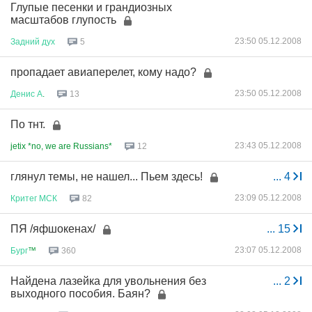
Глупые песенки и грандиозных
масштабов глупость
23:50 05.12.2008
Задний
дух
5
пропадает авиаперелет, кому надо?
23:50 05.12.2008
Денис
А
.
13
По тнт.
23:43 05.12.2008
jetix *no, we are Russians*
12
глянул темы, не нашел... Пьем здесь!
...
4
23:09 05.12.2008
Критег
МСК
82
ПЯ /яфшокенах/
...
15
23:07 05.12.2008
Бург
™
360
Найдена лазейка для увольнения без
...
2
выходного пособия. Баян?