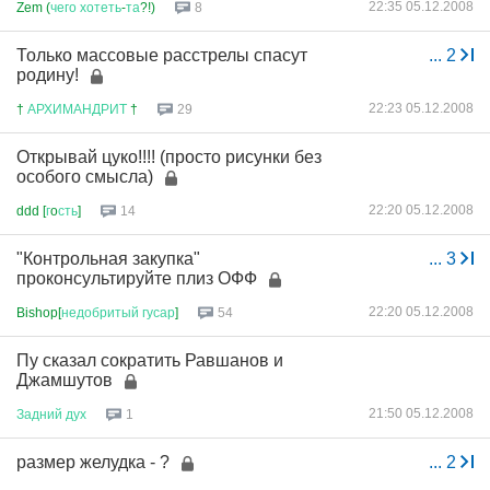
22:35 05.12.2008
Zem (
чего
хотеть
-
та
?!)
8
Только массовые расстрелы спасут
...
2
родину!
22:23 05.12.2008
†
АРХИМАНДРИТ
†
29
Открывай цуко!!!! (просто рисунки без
особого смысла)
22:20 05.12.2008
ddd [
г
o
сть
]
14
"Контрольная закупка"
...
3
проконсультируйте плиз ОФФ
22:20 05.12.2008
Bishop[
недобритый
гусар
]
54
Пу сказал сократить Равшанов и
Джамшутов
21:50 05.12.2008
Задний
дух
1
размер желудка - ?
...
2