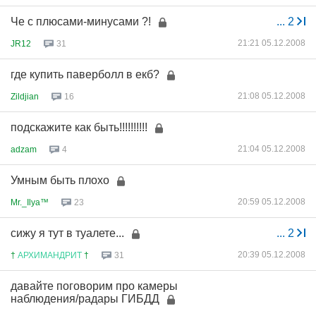
Че с плюсами-минусами ?!
...
2
21:21 05.12.2008
JR12
31
где купить паверболл в екб?
21:08 05.12.2008
Zildjian
16
подскажите как быть!!!!!!!!!!
21:04 05.12.2008
adzam
4
Умным быть плохо
20:59 05.12.2008
Mr._Ilya™
23
сижу я тут в туалете...
...
2
20:39 05.12.2008
†
АРХИМАНДРИТ
†
31
давайте поговорим про камеры
наблюдения/радары ГИБДД