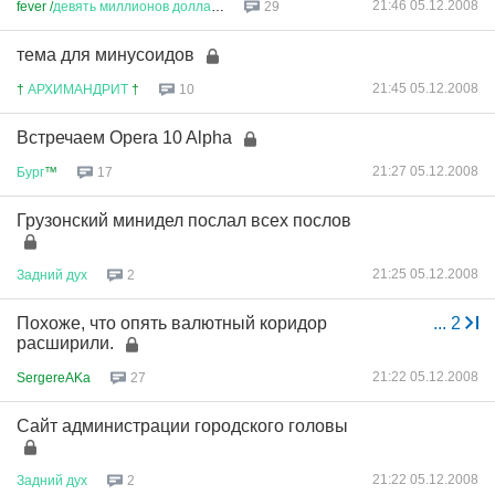
21:46 05.12.2008
fever /
девять
миллионов
доллар
...
29
тема для минусоидов
21:45 05.12.2008
†
АРХИМАНДРИТ
†
10
Встречаем Opera 10 Alpha
21:27 05.12.2008
Бург
™
17
Грузонский минидел послал всех послов
21:25 05.12.2008
Задний
дух
2
Похоже, что опять валютный коридор
...
2
расширили.
21:22 05.12.2008
SergereAKa
27
Сайт администрации городского головы
21:22 05.12.2008
Задний
дух
2