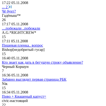
17:22 05.11.2008
...
2
Чё буит?
Гадёныш
™
26
17:17 05.11.2008
....побежали ..побежали
A.G.*RIGHTCREW*
15
17:11 05.11.2008
Пищевая пленка.. вопрос
Bishop[
недобритый
гусар
]
15
16:40 05.11.2008
Кто знает как дать в бегущую строку объявление?
Черный
Коршун
7
16:36 05.11.2008
Забавно выглядит первая страница РБК
Ni
к
15
16:34 05.11.2008
Пиво + Квашеный капуст=
civic-
настоящий
22