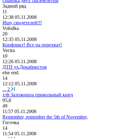
Ошибка двух тысячелетий
Задний
ряд
11
12:38 05.11.2008
Ищу свидетелей!!!
Volodka
20
12:35 05.11.2008
Конфликт! Все на перехват!
Vectra
10
12:26 05.11.2008
ДТП ул.Декабристов
else end.
14
12:12 05.11.2008
...
2
х/ф Заложница прикольный кинч
95,8
49
11:57 05.11.2008
Remember, remember the 5th of November,
Гогочка
14
11:54 05.11.2008