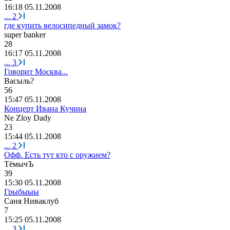
16:18 05.11.2008
...
2
где купить велосипедный замок?
super banker
28
16:17 05.11.2008
...
3
Говорит Москва...
Васыль
?
56
15:47 05.11.2008
Концерт Ивана Кучина
Ne Zloy Dady
23
15:44 05.11.2008
...
2
Офф. Есть тут кто с оружием?
ТёмычЪ
39
15:30 05.11.2008
Грыбыыы
Саня
Ниваклуб
7
15:25 05.11.2008
...
3