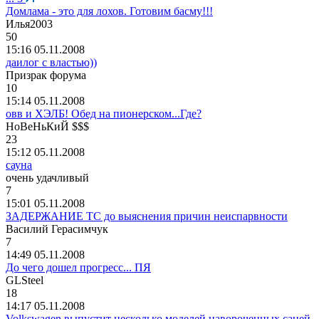
Домлама - это для лохов. Готовим басму!!!
Илья
2003
50
15:16 05.11.2008
даилог с властью))
Призрак
форума
10
15:14 05.11.2008
овв и ХЭЛБ! Обед на пионерском...Где?
НоВеНьКиЙ
$$$
23
15:12 05.11.2008
сауна
очень
удачливый
7
15:01 05.11.2008
ЗАДЕРЖАНИЕ ТС до выяснения причин неиспарвности
Василий
Герасимчук
7
14:49 05.11.2008
До чего дошел прогресс... ПЯ
GLSteel
18
14:17 05.11.2008
Volkswagen выпустит несколько моделей навороченных саней