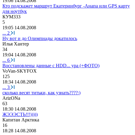
19:06 14.08.2008
Кто подскажет маршрут Екатеринбург -Анапа или GPS карту
для ноутбук
КУМ
333
5
19:05 14.08.2008
...
2
Ну вот и до Олимпиады докатилось
Илья
X
антер
34
19:04 14.08.2008
...
6
Восстановлены данные с HDD... ура (+ФОТО)
VoVan-SKYFOX
125
18:34 14.08.2008
...
3
сколько весят титьки, как узнать????:)
ArizONa
63
18:30 14.08.2008
ЖЭЭЭСТЬ!!!)))))
Капитан
Арктика
16
18:28 14.08.2008