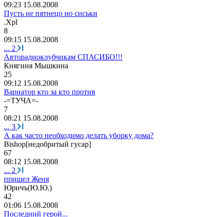
09:23 15.08.2008
Пусть не пятнецо но сиськи
.Xpl
8
09:15 15.08.2008
...
2
Авторадиоклубчикам СПАСИБО!!!
Княгиня
Мышкина
25
09:12 15.08.2008
Вариатор кто за кто против
-=
ТУЧА
=-
7
08:21 15.08.2008
...
3
А как часто необходимо делать уборку дома?
Bishop[
недобритый
гусар
]
67
08:12 15.08.2008
...
2
пришел Женя
Юричъ
(
Ю
.
Ю
.)
42
01:06 15.08.2008
Последний герой...