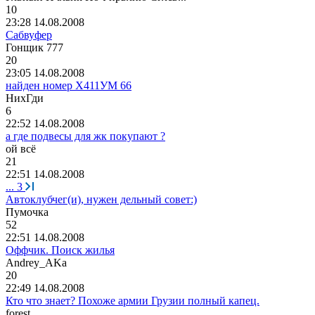
10
23:28 14.08.2008
Сабвуфер
Гонщик
777
20
23:05 14.08.2008
найден номер Х411УМ 66
НихГди
6
22:52 14.08.2008
а где подвесы для жк покупают ?
ой
всё
21
22:51 14.08.2008
...
3
Автоклубчег(и), нужен дельный совет:)
Пумочка
52
22:51 14.08.2008
Оффчик. Поиск жилья
Andrey_AKa
20
22:49 14.08.2008
Кто что знает? Похоже армии Грузии полный капец.
forest