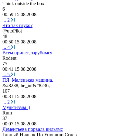
Think outside the box
6
00:59 15.08.2008
...
2
Что так глухо?
@utoPilot
48
00:50 15.08.2008
...
4
Всем привет, зарубимся
R
о
dent
75
00:41 15.08.2008
...
5
ПЯ. Маленькая машина.
&#8238;the_inf&#8236;
107
00:31 15.08.2008
...
2
Мультизмы :)
Rum
37
00:07 15.08.2008
Дементьева порвала вильямс
Глвный
Нчльнк
По
Упрвлню
Сглсв
...