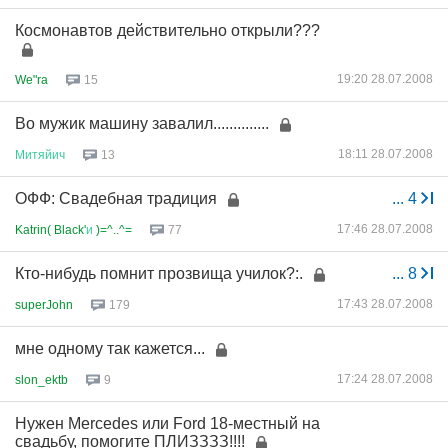
Космонавтов действительно открыли???
19:20 28.07.2008
We"ra
15
Во мужик машину завалил..............
18:11 28.07.2008
Митяйич
13
ОФФ: Свадебная традиция
...
4
17:46 28.07.2008
Katrin( Black'
и
)=^..^=
77
Кто-нибудь помнит прозвища училок?:.
...
8
17:43 28.07.2008
superJohn
179
мне одному так кажется...
17:24 28.07.2008
slon_ektb
9
Нужен Mercedes или Ford 18-местный на
свадьбу, помогите ПЛИЗЗЗЗ!!!!