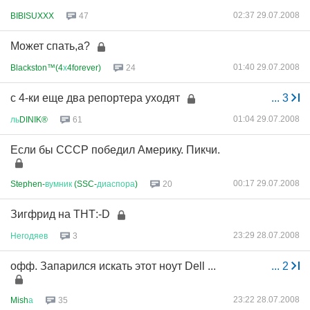
02:37 29.07.2008
BIBISUXXX
47
Может спать,а?
01:40 29.07.2008
Blackston™(4
х
4forever)
24
c 4-ки еще два репортера уходят
...
3
01:04 29.07.2008
ль
DINIK®
61
Если бы СССР победил Америку. Пикчи.
00:17 29.07.2008
Stephen-
вумник
(SSC-
диаспора
)
20
Зигфрид на ТНТ:-D
23:29 28.07.2008
Негодяев
3
офф. Запарился искать этот ноут Dell ...
...
2
23:22 28.07.2008
Mish
а
35