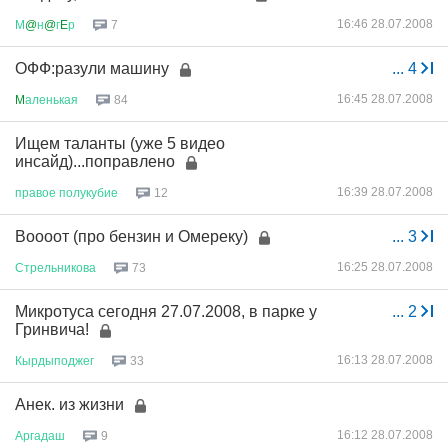
16:46 28.07.2008
М
@
н
@
г
E
р
7
ОФФ:разули машину
...
4
16:45 28.07.2008
M
аленькая
84
Ищем таланты (уже 5 видео
инсайд)...поправлено
16:39 28.07.2008
правое
полукубие
12
Воооот (про бензин и Омереку)
...
3
16:25 28.07.2008
Стрельникова
73
Микротуса сегодня 27.07.2008, в парке у
...
2
Гринвича!
16:13 28.07.2008
Кырдыподжег
33
Анек. из жизни
16:12 28.07.2008
Аргадаш
9