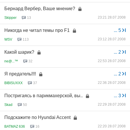
Бернард Вербер, Ваше мнение?
23:21 28.07.2008
Skipper
13
Никогда не читал темы про F1
...
5
23:12 28.07.2008
WSV
113
Какой шарик?
...
2
22:53 28.07.2008
ne@...™
32
Я предатель!!!!
...
2
22:36 28.07.2008
BIBISUXXX
37
Постригаясь в парикмахерской, вы..
...
3
22:29 28.07.2008
Skad
50
Подскажите по Hyundai Accent
22:20 28.07.2008
BATMAZ 636
16