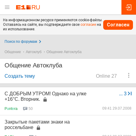
На информационном ресурсе применяются cookie-файлы.
Согласен
Оставаясь на сайте, вы подтверждаете свое
согласие
на
их использование.
Поиск по форумам
Общение
Автоклуб
Общение Автоклуба
Общение Автоклуба
Создать тему
Online 27
С ДОБРЫМ УТРОМ! Однако на улке
...
3
+16°C. Вторник.
09:41 29.07.2008
P
а
nt
е
ra
50
Закрытые пакетами знаки на
россельбане