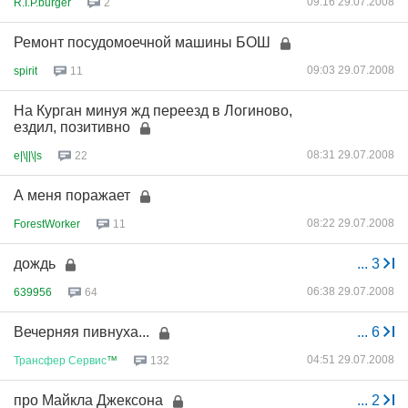
09:16 29.07.2008
R.I.P.burger
2
Ремонт посудомоечной машины БОШ
09:03 29.07.2008
spirit
11
На Курган минуя жд переезд в Логиново,
ездил, позитивно
08:31 29.07.2008
e|\||\|s
22
А меня поражает
08:22 29.07.2008
ForestWorker
11
дождь
...
3
06:38 29.07.2008
639956
64
Вечерняя пивнуха...
...
6
04:51 29.07.2008
Трансфер
Сервис
™
132
про Майкла Джексона
...
2