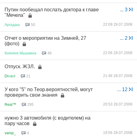
Путин пообещал послать доктора к главе
...
3
"Мечела"
22:09 28.07.2008
Аргадаш
50
Отчет о мероприятии на Зимней, 27
...
2
(фото)
22:06 28.07.2008
Княгиня
Мышкина
46
Отпуск. ЖЗЛ.
21:46 28.07.2008
Di
е
s
е
l
21
У кого "5" по Теор.вероятностей, могут
...
12
проверить свои знания
20:53 28.07.2008
Real™
295
нужно 3 автомобиля (с водителем) на
пару часов
19:56 28.07.2008
vanip_
4