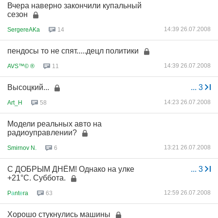
Вчера наверно закончили купальный
сезон
14:39 26.07.2008
SergereAKa
14
пендосы то не спят.....децл политики
14:39 26.07.2008
AVS™© ®
11
Высоцкий...
...
3
14:23 26.07.2008
Art_H
58
Модели реальных авто на
радиоуправлении?
13:21 26.07.2008
Smirnov N.
6
С ДОБРЫМ ДНЁМ! Однако на улке
...
3
+21°C. Суббота.
12:59 26.07.2008
P
а
nt
е
ra
63
Хорошо стукнулись машины