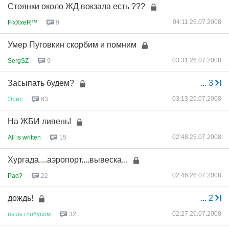
Стоянки около ЖД вокзала есть ???
04:11 26.07.2008
FixXxeR™
9
Умер Пуговкин скорбим и помним
03:31 26.07.2008
SergSZ
9
Засыпать будем?
...
3
03:13 26.07.2008
Эрис
63
На ЖБИ ливень!
02:48 26.07.2008
All is written
15
Хургада....аэропорт....вывеска...
02:46 26.07.2008
Pad?
22
дождь!
...
2
02:27 26.07.2008
пыль
глобусом
32