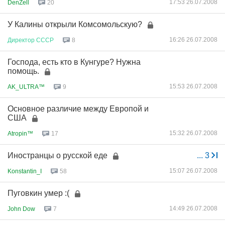
17:53 26.07.2008
DenZell
20
У Калины открыли Комсомольскую?
16:26 26.07.2008
Директор
СССР
8
Господа, есть кто в Кунгуре? Нужна
помощь.
15:53 26.07.2008
AK_ULTRA™
9
Основное различие между Европой и
США
15:32 26.07.2008
Atropin™
17
Иностранцы о русской еде
...
3
15:07 26.07.2008
Konstantin_I
58
Пуговкин умер :(
14:49 26.07.2008
John Dow
7