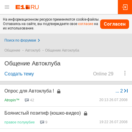
На информационном ресурсе применяются cookie-файлы.
Согласен
Оставаясь на сайте, вы подтверждаете свое
согласие
на
их использование.
Поиск по форумам
Общение
Автоклуб
Общение Автоклуба
Общение Автоклуба
Создать тему
Online 29
Опрос для Автоклуба !
...
2
20:13 26.07.2008
Atropin™
42
Боянистый позитиф (кошко-видео)
19:22 26.07.2008
правое
полукубие
9