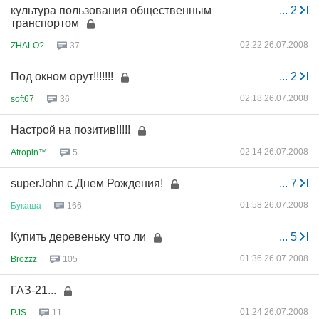
культура пользования общественным
...
2
транспортом
02:22 26.07.2008
ZHALO?
37
Под окном орут!!!!!!!
...
2
02:18 26.07.2008
soft67
36
Настрой на позитив!!!!!
02:14 26.07.2008
Atropin™
5
superJohn с Днем Рождения!
...
7
01:58 26.07.2008
Букаша
166
Купить деревеньку что ли
...
5
01:36 26.07.2008
Brozzz
105
ГАЗ-21...
01:24 26.07.2008
PJS
11