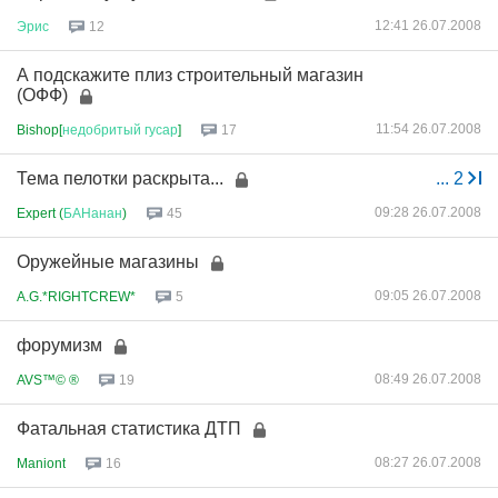
12:41 26.07.2008
Эрис
12
А подскажите плиз строительный магазин
(ОФФ)
11:54 26.07.2008
Bishop[
недобритый
гусар
]
17
Тема пелотки раскрыта...
...
2
09:28 26.07.2008
Expert (
БАНанан
)
45
Оружейные магазины
09:05 26.07.2008
A.G.*RIGHTCREW*
5
форумизм
08:49 26.07.2008
AVS™© ®
19
Фатальная статистика ДТП
08:27 26.07.2008
Maniont
16