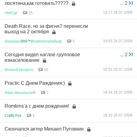
лосятина,как готовить?????
...
2
19:17 26.07.2008
НихГди
35
Death Race, чо за фигня? перенесли
выход на 2 октября
19:03 26.07.2008
Шеридан
989™(
Вампироубийца
)
5
Сегодня видел наглое групповое
...
2
изнасилование
18:52 26.07.2008
Вечный
бродяга
40
Practic С Днем Раждения:)
18:34 26.07.2008
Иван
Михалычъ
©
7
Romkins'а с днем рождения!
18:33 26.07.2008
Crafty Fox
4
Скончался актер Михаил Пуговкин