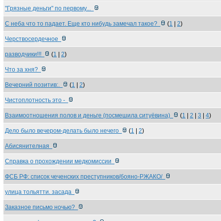
"Грязные деньги" по первому...
С неба что то падает. Еще кто нибудь замечал такое?
(
1
|
2
)
Черствосердечное
разводчики!!!
(
1
|
2
)
Что за хня?
Вечерний позитив:.
(
1
|
2
)
Чистоплотность это -
Взаимоотношения полов и деньге (посмешила ситуёвина)
(
1
|
2
|
3
|
4
)
Дело было вечером-делать было нечего
(
1
|
2
)
Абисянителная
Справка о прохождении медкомиссии
ФСБ РФ: список чеченских преступников/бояно-РЖАКО/
улица тольятти. засада
Заказное письмо ночью?