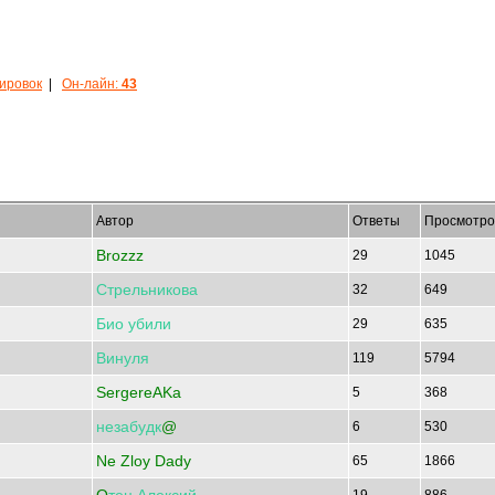
кировок
|
Он-лайн:
43
Автор
Ответы
Просмотро
Brozzz
29
1045
Стрельникова
32
649
Био
убили
29
635
Винуля
119
5794
SergereAKa
5
368
незабудк
@
6
530
Ne Zloy Dady
65
1866