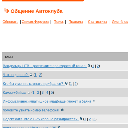
Общение Автоклуба
Обновить
|
Список Форумов
|
Поиск
|
Правила
|
Статистика
|
Лист бло
Темы
Владельцы НТВ + расскажите про взрослый канал
(
1
|
2
)
Что на дороге?
(
1
|
2
)
Кто бы у меня в комнате прибрался?
(
1
|
2
)
Камаз-убийца
(
1
|
2
|
3
|
4
|
5
)
Инфомативносимпатишное кладбище (может и баян)
помогите узнать номер телефона!
Подскажите, кто с GPS хорошо разбирается?
(
1
|
2
|
3
)