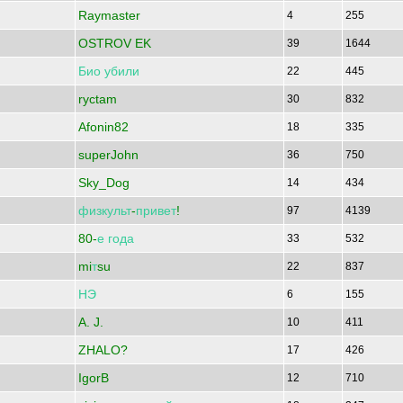
Raymaster
4
255
OSTROV EK
39
1644
Био
убили
22
445
ryctam
30
832
Afonin82
18
335
superJohn
36
750
Sky_Dog
14
434
физкульт
-
привет
!
97
4139
80-
е
года
33
532
mi
т
su
22
837
НЭ
6
155
A. J.
10
411
ZHALO?
17
426
IgorB
12
710