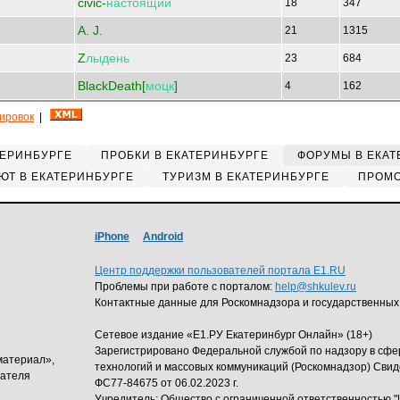
civic-
настоящий
18
347
A. J.
21
1315
Z
лыдень
23
684
BlackDeath[
моцк
]
4
162
кировок
|
ТЕРИНБУРГЕ
ПРОБКИ В ЕКАТЕРИНБУРГЕ
ФОРУМЫ В ЕКАТ
ЮТ В ЕКАТЕРИНБУРГЕ
ТУРИЗМ В ЕКАТЕРИНБУРГЕ
ПРОМО
iPhone
Android
Центр поддержки пользователей портала E1.RU
Проблемы при работе с порталом:
help@shkulev.ru
Контактные данные для Роскомнадзора и государственных
Сетевое издание «Е1.РУ Екатеринбург Онлайн» (18+)
Зарегистрировано Федеральной службой по надзору в сф
материал»,
технологий и массовых коммуникаций (Роскомнадзор) Свид
дателя
ФС77-84675 от 06.02.2023 г.
Учредитель: Общество с ограниченной ответственность