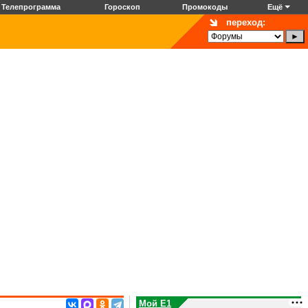
Телепрограмма
Гороскоп
Промокоды
Ещё
переход:
Мой E1