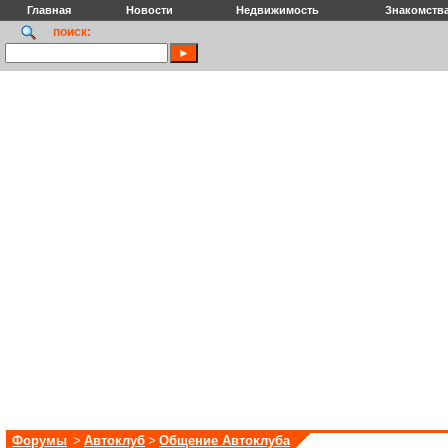
Главная
Новости
Недвижимость
Знакомств
поиск:
Форумы
>
Автоклуб
>
Общение Автоклуба