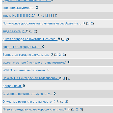
Ауди сгорела на Малышева, 126
про предсказуемость.
Inquisitive !!!!!!!!!!!!!! С ДР!
(
1
|
2
|
3
|
4
)
Популярное дорожное направление через Арамиль....
(
1
|
2
)
видел ёжика(+)
(
1
|
2
)
Дикая природа Казахстана. Позитив.
(
1
|
2
)
офф ... Регистрация ICQ ...
Боянистая тема, но актуальная.
(
1
|
2
|
3
)
может знает кто ( по налогу транспортному)
ЖЗЛ Strawberry Fields Forever
Почему ОАК интересней телевизора?
(
1
|
2
)
Доброй ночи
Самопеар по читвертаму каналу...
Очумелые ручки или это вы моете :-)
(
1
|
2
)
Пиво в понедельник это хорошо или плохо?
(
1
|
2
|
3
)