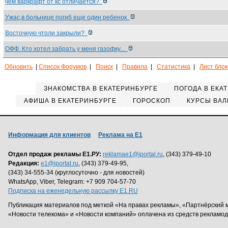
чем варкрафт от кс отличается?
Ужас,в больнице погиб еще один ребенок
Восточную чтоли закрыли?
ОФФ. Кто хотел забрать у меня газофку...
Обновить
|
Список Форумов
|
Поиск
|
Правила
|
Статистика
|
Лист бло
ЗНАКОМСТВА В ЕКАТЕРИНБУРГЕ
ПОГОДА В ЕКА
АФИША В ЕКАТЕРИНБУРГЕ
ГОРОСКОП
КУРСЫ ВАЛ
Информация для клиентов
Реклама на Е1
Отдел продаж рекламы Е1.РУ:
reklamae1@iportal.ru
, (343) 379-49-10
Редакция:
e1@iportal.ru
, (343) 379-49-95,
(343) 34-555-34 (круглосуточно - для новостей)
WhatsApp, Viber, Telegram: +7 909 704-57-70
Подписка на еженедельную рассылку E1.RU
Публикация материалов под меткой «На правах рекламы», «Партнёрский 
«Новости телекома» и «Новости компаний» оплачена из средств рекламо