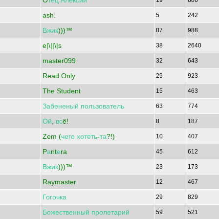
O
тец
Алексий
19
886
ash.
5
242
Вжик
)))™
87
988
e|\||\|s
38
2640
master099
32
643
Read Only
29
923
The Student
15
463
Забененый
пользователь
63
774
Ой
,
вс
ё!
8
187
Zem (
чего
хотеть
-
та
?!)
10
407
P
а
nt
е
ra
45
612
Вжик
)))™
23
173
Raymaster
12
467
Гогочка
29
829
Божественный
пролетарий
59
521