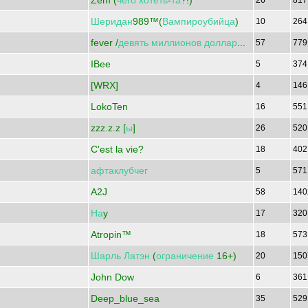
Zem (
чего
хотеть
-
та
?!)
26
81
Шеридан
989™(
Вампироубийца
)
10
26
fever /
девять
миллионов
доллар
...
57
77
IBee
5
37
[WRX]
4
14
LokoTen
16
55
zzz.z.z [
ы
]
26
52
C'est la vie?
18
40
афтаклубчег
5
57
A2J
58
14
На
y
17
32
Atropin™
18
57
Шарль
Латэн
(
ограничение
16+)
20
15
John Dow
6
36
Deep_blue_sea
35
52