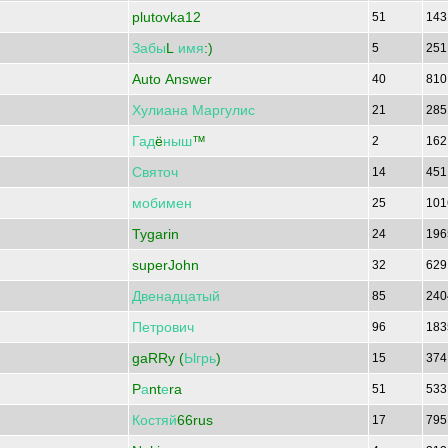
plutovka12
51
14
Забы
L
имя
:)
5
25
Auto Answer
40
81
Хулиана
Маргулис
21
28
Гад
ё
ныш
™
2
16
Святоч
14
45
мобимен
25
10
Tygarin
24
19
superJohn
32
62
Двенадцатый
85
24
Петрович
96
18
gaRRy (
Ыгрь
)
15
37
P
а
nt
е
ra
51
53
Костяй
66rus
17
79