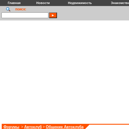
Главная
Новости
Недвижимость
Знакомств
поиск:
Форумы
>
Автоклуб
>
Общение Автоклуба