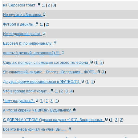
на Серовски тракт
(
1
|
2
|
3
)
Не шутите с Зоханом
Футбол и дебилы
(
1
|
2
)
Исследования рынка
Евротел ))) по инфо-каналу
greenz (трезвый, нехороший) !!!!
Сделаю попкорн с помощью сотового телефона
(
1
|
2
)
Ясновидящий, видимо... Россия : Голландия... ФОТО.
(
1
)
До утра форум переименован в "ФУТБОЛ":)
(
1
|
2
)
Что в городе происходит..
(
1
|
2
|
3
|
4
)
Чему радуетесь?
(
1
|
2
|
3
|
4
)
А что за сирены на ВИЗе? Будильник?
С ДОБРЫМ УТРОМ! Однако на улке +19°C. Воскресенье.
(
1
|
2
|
3
)
Все кто вчера кричал на улке, Вы......