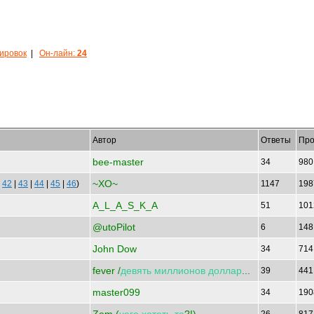
кировок
|
Он-лайн:
24
Автор
Ответы
Про
bee-master
34
98
~XO~
|
42
|
43
|
44
|
45
|
46
)
1147
19
A_L_A_S_K_A
51
10
@utoPilot
6
14
John Dow
34
71
fever /
девять
миллионов
доллар
...
39
44
master099
34
19