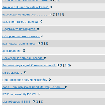
В Кольцово перманентный траур?
(
1
|
2
)
Armin van Buuren "A state of trance"
настоящая женщина это..................
(
1
|
2
|
3
)
Каков поп, таков и "приход"
Подскажите пожалуйста
Обзор английских гостевых
раз пошла такая пьянка..
(
1
|
2
)
до свидаания!
Посмертные записки Росселя
Кто там следующий? С кем мы играем?
(
1
|
2
|
3
)
как вы думаете
Про Ветеранов погибших в войну
Аааа.... они взрывают моск! Мабуть, не баян...
КУ! Голндчеги!! Ну КУ КУ!!
Мы победили!!!!!!!!!!!!!!!
(
1
|
2
)