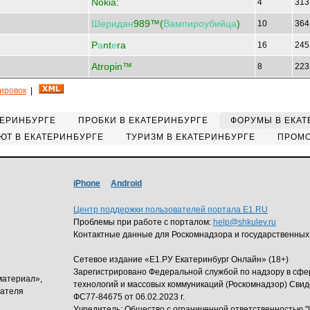
Nokia:
4
31
Шеридан
989™(
Вампироубийца
)
10
36
P
а
nt
е
ra
16
24
Atropin™
8
22
кировок
|
ТЕРИНБУРГЕ
ПРОБКИ В ЕКАТЕРИНБУРГЕ
ФОРУМЫ В ЕКАТ
ЮТ В ЕКАТЕРИНБУРГЕ
ТУРИЗМ В ЕКАТЕРИНБУРГЕ
ПРОМО
iPhone
Android
Центр поддержки пользователей портала E1.RU
Проблемы при работе с порталом:
help@shkulev.ru
Контактные данные для Роскомнадзора и государственных
Сетевое издание «Е1.РУ Екатеринбург Онлайн» (18+)
Зарегистрировано Федеральной службой по надзору в сф
материал»,
технологий и массовых коммуникаций (Роскомнадзор) Свид
дателя
ФС77-84675 от 06.02.2023 г.
Учредитель: Общество с ограниченной ответственность