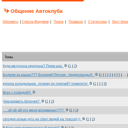
Общение Автоклуба
Обновить
|
Список Форумов
|
Поиск
|
Правила
|
Статистика
|
Лист бло
Темы
Куда метнуцца-окунуцца? Прям щас
(
1
|
2
)
Болеем за наших??? Болеем!!! Россия - Нидерланды!!!.
(
1
|
2
|
3
|
4
|
5
| .... 
купила холодильник.. почему он горячий? помогите!
(
1
|
2
|
3
)
Всех с победой!!!
Чем кормить белочек?
(
1
|
2
)
......эй-эй-эй! кто меня вспоминает???
(
1
|
2
)
сегодня ночью чуть не сбил людей на трассе(+)
(
1
|
2
)