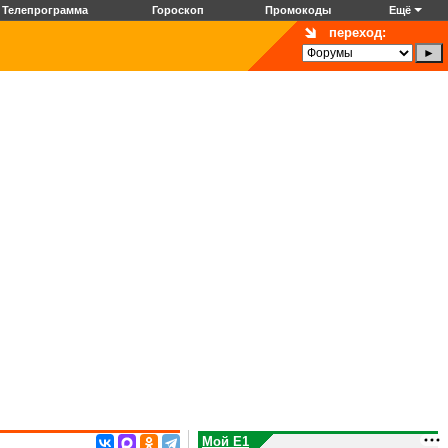
Телепрограмма
Гороскоп
Промокоды
Ещё
переход:
Мой E1