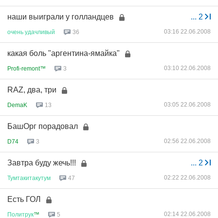
наши выиграли у голландцев
...
2
03:16 22.06.2008
очень
удачливый
36
какая боль "аргентина-ямайка"
03:10 22.06.2008
Profi-remont™
3
RAZ, два, три
03:05 22.06.2008
DemaK
13
БашОрг порадовал
02:56 22.06.2008
D74
3
Завтра буду жечь!!!
...
2
02:22 22.06.2008
Тумтакитакутум
47
Есть ГОЛ
02:14 22.06.2008
Политрук
™
5