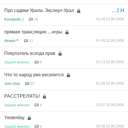
Про садики Урала. Эксперт-Урал
...
2
01:49 22.06.2008
Konstantin_I
26
прямая трансляция ....игры
01:49 22.06.2008
Atropin™
11
Покупатель всегда прав
01:13 22.06.2008
Заднее
мнение
6
Что то народ уже веселится
01:09 22.06.2008
John Dow
23
РАССТРЕЛЯТЬ!
01:07 22.06.2008
Заднее
мнение
4
Yesterday
00:35 22.06.2008
Заднее
мнение
4