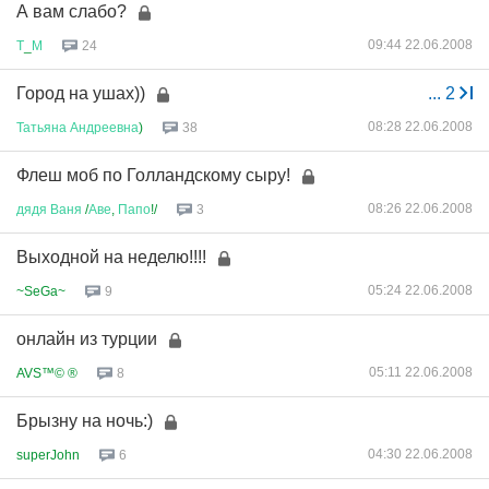
А вам слабо?
09:44 22.06.2008
Т
_
М
24
Город на ушах))
...
2
08:28 22.06.2008
Татьяна
Андреевна
)
38
Флеш моб по Голландскому сыру!
08:26 22.06.2008
дядя
Ваня
/
Аве
,
Папо
!/
3
Выходной на неделю!!!!
05:24 22.06.2008
~SeGa~
9
онлайн из турции
05:11 22.06.2008
AVS™© ®
8
Брызну на ночь:)
04:30 22.06.2008
superJohn
6