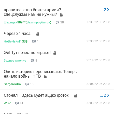
правительство боится армии?
...
2
спецслужбы нам не нужны?
00:31 22.06.2008
Шеридан
989™(
Вампироубийца
)
38
Через 24 часа...
00:30 22.06.2008
НоВеНьКиЙ
$$$
4
Эй! Тут нечестно играют!
00:14 22.06.2008
Заднее
мнение
8
Опять историю переписывают. Теперь
начало войны. НТВ
00:04 22.06.2008
SergereAKa
13
Сгонял... Здесь будет аццко фоток...
...
2
00:03 22.06.2008
WSV
41