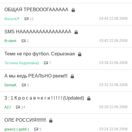
ОБЩАЯ ТРЕВОООГАААААА
03:44 22.06.2008
Васыль
?
11
SMS НАААААААААААААААА
03:42 22.06.2008
R
о
dent
1
Теме не про футбол. Серьезная
03:39 22.06.2008
Татьяна
Андреевна
)
7
А мы ведь РЕАЛЬНО рвем!!!
03:32 22.06.2008
DemaK
5
3 : 1 К р о с а в ч е г и ! ! ! ! ! (Updated)
03:29 22.06.2008
A2J
14
ОЛЕ РОССИЯ!!!!!!!!
03:24 22.06.2008
greenz ( qe66 )
5