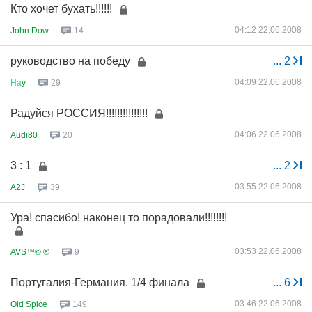
Кто хочет бухать!!!!!!
04:12 22.06.2008
John Dow
14
руководство на победу
...
2
04:09 22.06.2008
На
y
29
Радуйся РОССИЯ!!!!!!!!!!!!!!!
04:06 22.06.2008
Audi80
20
3 : 1
...
2
03:55 22.06.2008
A2J
39
Ура! спасибо! наконец то порадовали!!!!!!!!
03:53 22.06.2008
AVS™© ®
9
Португалия-Германия. 1/4 финала
...
6
03:46 22.06.2008
Old Spice
149