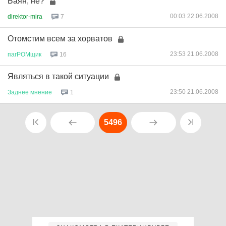
Баян, не?
00:03 22.06.2008
direktor-mira
7
Отомстим всем за хорватов
23:53 21.06.2008
пагРОМщик
16
Являться в такой ситуации
23:50 21.06.2008
Заднее
мнение
1
5496