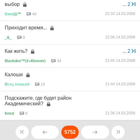
выбор
...
2
22:33 14.03.2008
Вжик
)))™
40
Приходит время...
22:06 14.03.2008
_&_
9
Как жить?
...
2
21:45 14.03.2008
Blackston™(4
х
4forever)
34
Калоши
21:44 14.03.2008
O
тец
Алексий
19
Подскажите, где будет район
Академический?
21:36 14.03.2008
forest
8
5752