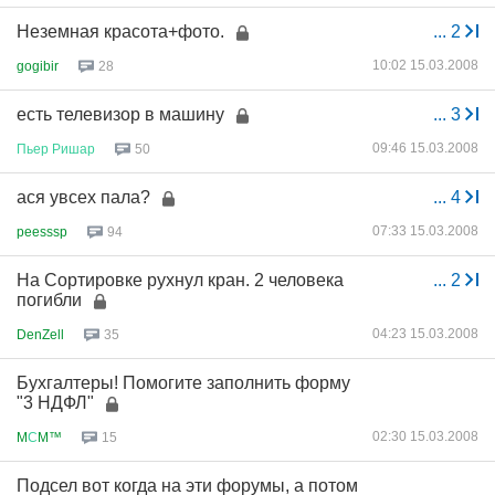
Неземная красота+фото.
...
2
10:02 15.03.2008
gogibir
28
есть телевизор в машину
...
3
09:46 15.03.2008
Пьер
Ришар
50
ася увсех пала?
...
4
07:33 15.03.2008
peesssp
94
На Сортировке рухнул кран. 2 человека
...
2
погибли
04:23 15.03.2008
DenZell
35
Бухгалтеры! Помогите заполнить форму
"3 НДФЛ"
02:30 15.03.2008
M
С
M™
15
Подсел вот когда на эти форумы, а потом