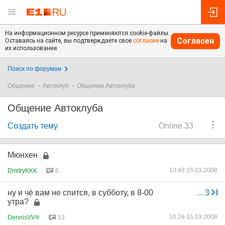
На информационном ресурсе применяются cookie-файлы.
Согласен
Оставаясь на сайте, вы подтверждаете свое
согласие
на
их использование.
Поиск по форумам
Общение
Автоклуб
Общение Автоклуба
Общение Автоклуба
Создать тему
Online 33
Мюнхен
10:48 15.03.2008
DmitryKKK
6
ну и чё вам не спится, в субботу, в 8-00
...
3
утра?
10:26 15.03.2008
DennisVV®
53