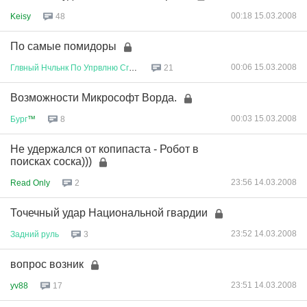
00:18 15.03.2008
Keisy
48
По самые помидоры
00:06 15.03.2008
Глвный
Нчльнк
По
Упрвлню
Сглсв
...
21
Возможности Микрософт Ворда.
00:03 15.03.2008
Бург
™
8
Не удержался от копипаста - Робот в
поисках соска)))
23:56 14.03.2008
Read Only
2
Точечный удар Национальной гвардии
23:52 14.03.2008
Задний
руль
3
вопрос возник
23:51 14.03.2008
yv88
17