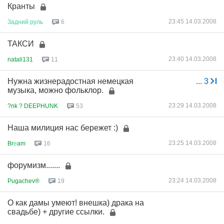
Кранты
23:45 14.03.2008
Задний
руль
6
ТАКСИ
23:40 14.03.2008
natali131
11
Нужна жизнерадостная немецкая
...
3
музыка, можно фольклор.
23:29 14.03.2008
?nk ? DEEPHUNK
53
Наша милиция нас бережет :)
23:25 14.03.2008
Br
е
am
16
форумизм.......
23:24 14.03.2008
Pugachev®
19
О как дамы умеют! внешка) драка на
свадьбе) + другие ссылки.