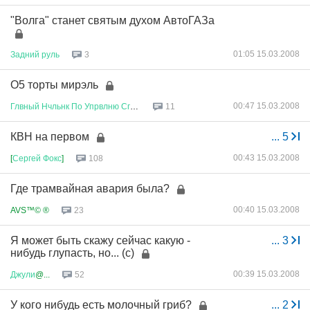
"Волга" станет святым духом АвтоГАЗа
01:05 15.03.2008
Задний
руль
3
О5 торты мирэль
00:47 15.03.2008
Глвный
Нчльнк
По
Упрвлню
Сглсв
...
11
КВН на первом
...
5
00:43 15.03.2008
[
Сергей
Фокс
]
108
Где трамвайная авария была?
00:40 15.03.2008
AVS™© ®
23
Я может быть скажу сейчас какую -
...
3
нибудь глупасть, но... (с)
00:39 15.03.2008
Джули
@...
52
У кого нибудь есть молочный гриб?
...
2