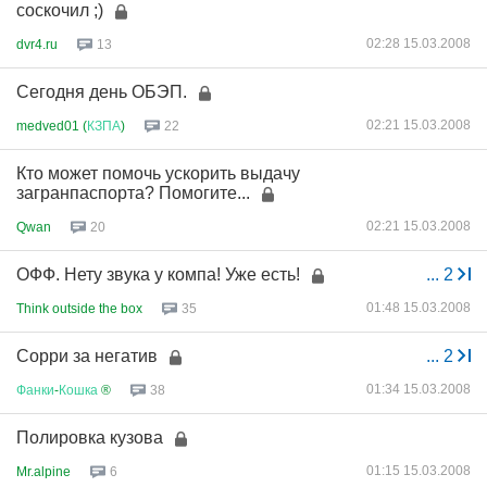
соскочил ;)
02:28 15.03.2008
dvr4.ru
13
Сегодня день ОБЭП.
02:21 15.03.2008
medved01 (
КЗПА
)
22
Кто может помочь ускорить выдачу
загранпаспорта? Помогите...
02:21 15.03.2008
Qwan
20
ОФФ. Нету звука у компа! Уже есть!
...
2
01:48 15.03.2008
Think outside the box
35
Сорри за негатив
...
2
01:34 15.03.2008
Фанки
-
Кошка
®
38
Полировка кузова
01:15 15.03.2008
Mr.alpine
6