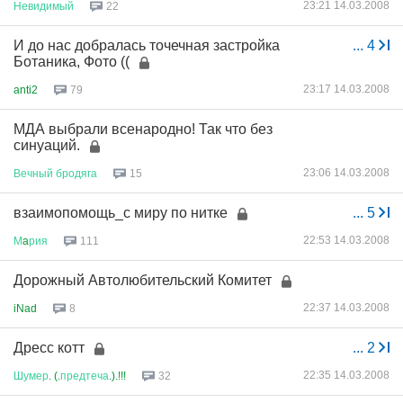
23:21 14.03.2008
Невидимый
22
И до нас добралась точечная застройка
...
4
Ботаника, Фото ((
23:17 14.03.2008
anti2
79
МДА выбрали всенародно! Так что без
синуаций.
23:06 14.03.2008
Вечный
бродяга
15
взаимопомощь_с миру по нитке
...
5
22:53 14.03.2008
М
a
рия
111
Дорожный Автолюбительский Комитет
22:37 14.03.2008
iNad
8
Дресс котт
...
2
22:35 14.03.2008
Шумер
. (.
предтеча
.).!!!
32