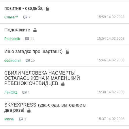
позитив - свадьба
15:59 14.02.2008
C
л
a
в
a™
7
Подскажите
15:54 14.02.2008
Pechalnik
11
Ишо загадко про шарташ :)
15:46 14.02.2008
ddd[
гость
]
15
СБИЛИ ЧЕЛОВЕКА НАСМЕРТЬ!
ОСТАЛАСЬ ЖЕНА И МАЛЕНЬКИЙ
РЕБЕНОК! ОЧЕВИДЦЕВ
15:38 14.02.2008
ЛенОК
1
4
SKYEXPRESS туда-сюда, выгоднее в
два раза!
15:37 14.02.2008
Mish
а
3