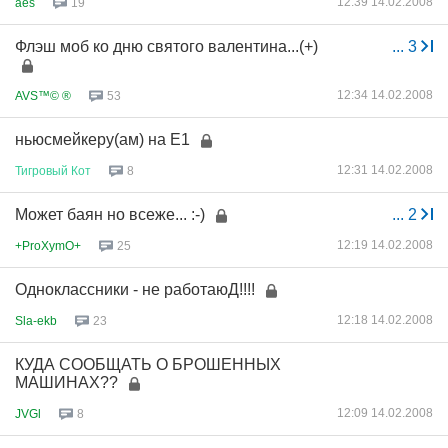
12:39 14.02.2008
aes
19
Флэш моб ко дню святого валентина...(+)
...
3
12:34 14.02.2008
AVS™© ®
53
ньюсмейкеру(ам) на Е1
12:31 14.02.2008
Тигровый
Кот
8
Может баян но всеже... :-)
...
2
12:19 14.02.2008
+ProXymO+
25
Одноклассники - не работаюД!!!!
12:18 14.02.2008
Sla-ekb
23
КУДА СООБЩАТЬ О БРОШЕННЫХ
МАШИНАХ??
12:09 14.02.2008
JVGl
8