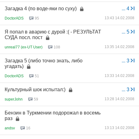
Загадка 4 (по воде-яки по суху)
...
4
13:43 14.02.2008
DoctorADS
95
Я попал в аварию с дурой :( - РЕЗУЛЬТАТ
...
5
СУДА посл. пост
13:35 14.02.2008
unreal77 (ex-UT User)
108
Загадка 5 (либо точно знать, либо
...
3
угадать)
13:33 14.02.2008
DoctorADS
51
Культурный шок испытал:)
...
3
13:28 14.02.2008
superJohn
59
Бензин в Туркмении подорожал в восемь
раз
13:13 14.02.2008
andsv
16