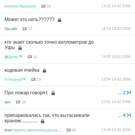
14:22 14.02.2008
Княгиня
Мышкина
55
Может кто нить??????
14:19 14.02.2008
Sla-ekb
10
кто знает сколько точно киллометров до
Уфы
14:03 14.02.2008
@
Денис
™
16
кодовая ячейка
13:54 14.02.2008
Холодный
™
19
Про пожар говорят.
...
2
13:51 14.02.2008
aes
28
припарковалась так, что вытаскивали
...
4
краном..............
13:49 14.02.2008
fever /
девять
миллионов
доллар
...
82