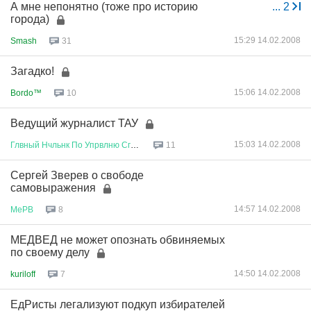
А мне непонятно (тоже про историю
...
2
города)
15:29 14.02.2008
Smash
31
Загадко!
15:06 14.02.2008
Bordo™
10
Ведущий журналист ТАУ
15:03 14.02.2008
Глвный
Нчльнк
По
Упрвлню
Сглсв
...
11
Сергей Зверев о свободе
самовыражения
14:57 14.02.2008
МеРВ
8
МЕДВЕД не может опознать обвиняемых
по своему делу
14:50 14.02.2008
kuriloff
7
ЕдРисты легализуют подкуп избирателей