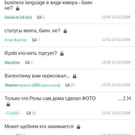
business language в виде юмора - баян
не?
13:00 14.02.2008
Desire to kill [e1]
3
статусы квипа, баян, не?
12:53 14.02.2008
Илья
X
антер
7
Ryobi кто-нить торгует?
12:48 14.02.2008
MassEbu
1
Валентинку вам норесовал...
12:43 14.02.2008
Stephen-
вумник
(SSC-
диаспора
)
20
Только что Ролы сам дома сделал ФОТО
...
2
12:41 14.02.2008
-
САХАР
-
42
Может щебнем кто занимается