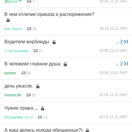
16:26 12.12.2007
@
Денис
™
7
В чем отличие приказа и распоряжения?
16:11 12.12.2007
Био
убили
20
Водители верблюды
...
2
16:00 12.12.2007
Стрельникова
27
В человеке главное душа
...
2
15:59 12.12.2007
packler
28
день ужасов.
15:54 12.12.2007
Human Bit
22
Чужие права....
15:54 12.12.2007
Вальдемар
это
я
12
А куда делись холода обещанные?)