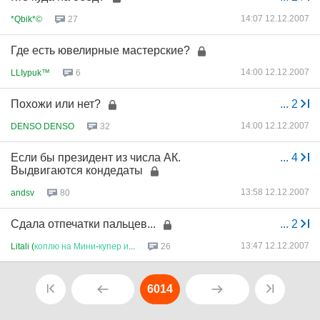
14:07 12.12.2007
*Qbik*©
27
Где есть ювелирные мастерские?
14:00 12.12.2007
LLIypuk™
6
Похожи или нет?
...
2
14:00 12.12.2007
DENSO DENSO
32
Если бы президент из числа АК.
...
4
Выдвигаются кондедаты
13:58 12.12.2007
andsv
80
Сдала отпечатки пальцев...
...
2
13:47 12.12.2007
Litali (
коплю
на
Мини
-
купер
и
...
26
6014