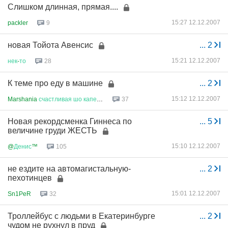
Слишком длинная, прямая....
15:27 12.12.2007
packler
9
новая Тойота Авенсис
...
2
15:21 12.12.2007
нек
-
то
28
К теме про еду в машине
...
2
15:12 12.12.2007
Marshania
счастливая
шо
капец
!...
37
Новая рекордсменка Гиннеса по
...
5
величине груди ЖЕСТЬ
15:10 12.12.2007
@
Денис
™
105
не ездите на автомагистальную-
...
2
пехотинцев
15:01 12.12.2007
Sn1PeR
32
Троллейбус с людьми в Екатеринбурге
...
2
чудом не рухнул в пруд