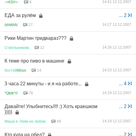
14:41 12.12.2007
-=ASV=-
6
ЕДА за рулём
...
2
14:27 12.12.2007
IzhMAN
27
Рики Мартин тридвараз???
14:26 12.12.2007
Стрельникова
12
К теме про пиво в машине
14:23 12.12.2007
Костяй
66rus
14
3 часа 22 минуты - и я на работе...
...
4
14:19 12.12.2007
*Qbik*©
76
Давайте! Улыбнитесь!!!! :) Хоть краешком
...
2
)))))
14:19 12.12.2007
Маша
я
.
Ники
не
люблю
49
Кто куда на обед?
...
2