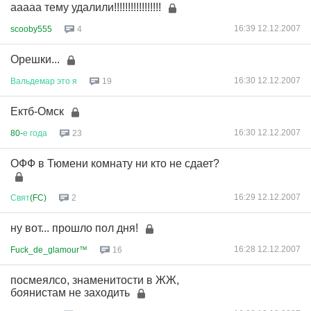
ааааа тему удалили!!!!!!!!!!!!!!!!!
16:39 12.12.2007
scooby555
4
Орешки...
16:30 12.12.2007
Вальдемар
это
я
19
Ектб-Омск
16:30 12.12.2007
80-
е
года
23
ОФФ в Тюмени комнату ни кто не сдает?
16:29 12.12.2007
Свят
(FC)
2
ну вот... прошло пол дня!
16:28 12.12.2007
Fuck_de_glamour™
16
посмеялсо, знаменитости в ЖЖ,
боянистам не заходить