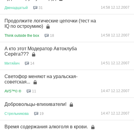
14:58 12.12.2007
Двенадцатый
31
Продолжите логические цепочки (тест на
IQ по остроумию)
14:58 12.12.2007
Think outside the box
18
А кто этот Модератор Автоклуба
Серёга???
14:51 12.12.2007
Митяйич
14
Светофор меняют на уральская-
советская...
14:47 12.12.2007
AVS™© ®
11
Добровольцы-впихиватели!
14:47 12.12.2007
Стрельникова
19
Время содержания алкоголя в крови.