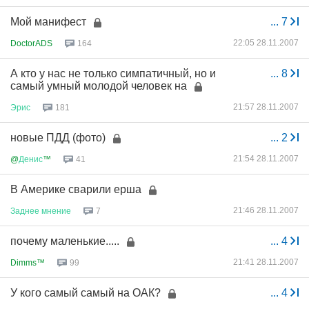
Мой манифест
...
7
22:05 28.11.2007
DoctorADS
164
А кто у нас не только симпатичный, но и
...
8
самый умный молодой человек на
21:57 28.11.2007
Эрис
181
новые ПДД (фото)
...
2
21:54 28.11.2007
@
Денис
™
41
В Америке сварили ерша
21:46 28.11.2007
Заднее
мнение
7
почему маленькие.....
...
4
21:41 28.11.2007
Dimms™
99
У кого самый самый на ОАК?
...
4