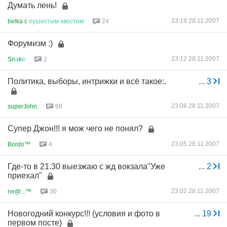
Думать лень!
23:18 28.11.2007
belka c
пушистым
хвостом
24
Форумизм :)
23:12 28.11.2007
Sn
а
k
е
2
Политика, выборы, интрижки и всё такое:.
...
3
23:06 28.11.2007
superJohn
68
Супер Джон!!! я мож чего не понял?
23:05 28.11.2007
Bordo™
4
Где-то в 21.30 выезжаю с жд вокзала"Уже
...
2
приехал"
23:02 28.11.2007
ne@...™
30
Новогодний конкурс!!! (условия и фото в
...
19
первом посте)