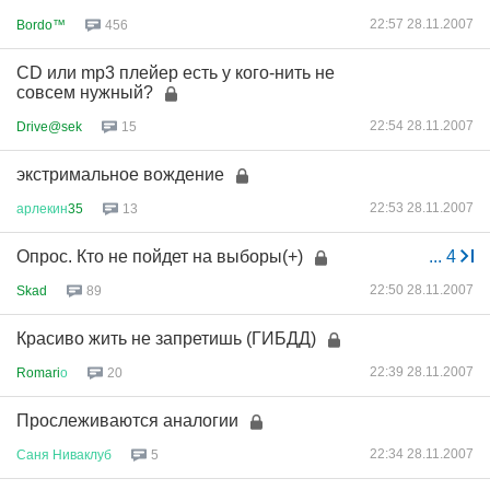
22:57 28.11.2007
Bordo™
456
CD или mp3 плейер есть у кого-нить не
совсем нужный?
22:54 28.11.2007
Drive@sek
15
экстримальное вождение
22:53 28.11.2007
арлекин
35
13
Опрос. Кто не пойдет на выборы(+)
...
4
22:50 28.11.2007
Skad
89
Красиво жить не запретишь (ГИБДД)
22:39 28.11.2007
Romari
о
20
Прослеживаются аналогии
22:34 28.11.2007
Саня
Ниваклуб
5