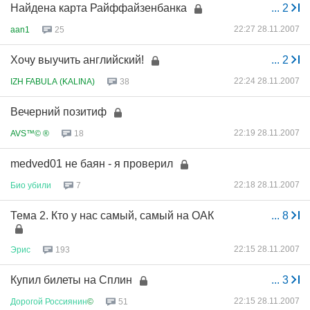
Найдена карта Райффайзенбанка
...
2
22:27 28.11.2007
aan1
25
Хочу выучить английский!
...
2
22:24 28.11.2007
IZH FABULA (KALINA)
38
Вечерний позитиф
22:19 28.11.2007
AVS™© ®
18
medved01 не баян - я проверил
22:18 28.11.2007
Био
убили
7
Тема 2. Кто у нас самый, самый на ОАК
...
8
22:15 28.11.2007
Эрис
193
Купил билеты на Сплин
...
3
22:15 28.11.2007
Дорогой
Россиянин
©
51