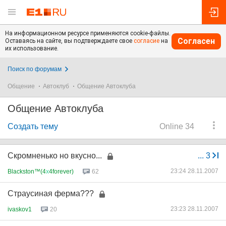
На информационном ресурсе применяются cookie-файлы.
Согласен
Оставаясь на сайте, вы подтверждаете свое
согласие
на
их использование.
Поиск по форумам
Общение
Автоклуб
Общение Автоклуба
Общение Автоклуба
Создать тему
Online 34
Скромненько но вкусно...
...
3
23:24 28.11.2007
Blackston™(4
х
4forever)
62
Страусиная ферма???
23:23 28.11.2007
ivaskov1
20