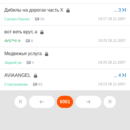
Дибилы на дорогах часть X
...
3
19:27 28.11.2007
Санчез
-
Панчез
56
вот веть врут, а
19:25 28.11.2007
AVS™© ®
8
Медвежья услуга
19:25 28.11.2007
Задний
ум
4
AVIAANGEL
...
4
19:23 28.11.2007
Стрельникова
93
6061