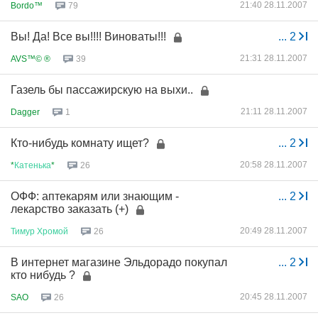
21:40 28.11.2007
Bordo™
79
Вы! Да! Все вы!!!! Виноваты!!!
...
2
21:31 28.11.2007
AVS™© ®
39
Газель бы пассажирскую на выхи..
21:11 28.11.2007
Dagger
1
Кто-нибудь комнату ищет?
...
2
20:58 28.11.2007
*
Катенька
*
26
ОФФ: аптекарям или знающим -
...
2
лекарство заказать (+)
20:49 28.11.2007
Тимур
Хромой
26
В интернет магазине Эльдорадо покупал
...
2
кто нибудь ?
20:45 28.11.2007
SAO
26