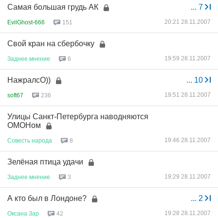
Самая большая грудь АК
...
7
20:21 28.11.2007
EvilGhost-666
151
Свой кран на сбербочку
19:59 28.11.2007
Заднее
мнение
6
НажралсО))
...
10
19:51 28.11.2007
soft67
236
Улицы Санкт-Петербурга наводняются
ОМОНом
19:46 28.11.2007
Совесть
народа
8
Зелёная птица удачи
19:29 28.11.2007
Заднее
мнение
3
А кто был в Лондоне?
...
2
19:28 28.11.2007
Оксана
Зар
42