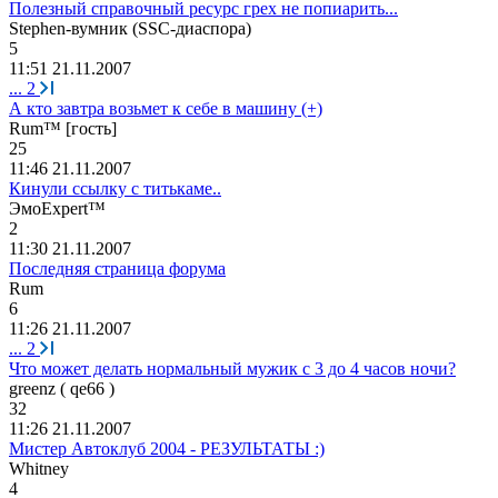
Полезный справочный ресурс грех не попиарить...
Stephen-
вумник
(SSC-
диаспора
)
5
11:51 21.11.2007
...
2
А кто завтра возьмет к себе в машину (+)
Rum™ [гость]
25
11:46 21.11.2007
Кинули ссылку с титькаме..
Эмо
Expert™
2
11:30 21.11.2007
Последняя страница форума
Rum
6
11:26 21.11.2007
...
2
Что может делать нормальный мужик с 3 до 4 часов ночи?
greenz ( qe66 )
32
11:26 21.11.2007
Мистер Автоклуб 2004 - РЕЗУЛЬТАТЫ :)
Whitney
4