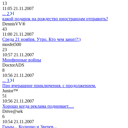
13
11:05 21.11.2007
...
2
какой подарок на рождество иностранцам отправить?
DennisVV®
43
11:00 21.11.2007
Среда 21 ноября. Утро. Кто чем занит?:)
mosfet500
23
10:57 21.11.2007
Минфинные войны
DoctorADS
8
10:56 21.11.2007
...
3
Про вчерашние приключения. с продолжением.
Junior™
51
10:56 21.11.2007
Хорошо когда реклама поднимает.....
Drive@sek
6
10:54 21.11.2007
Гыыы... Колинко и Зверев...