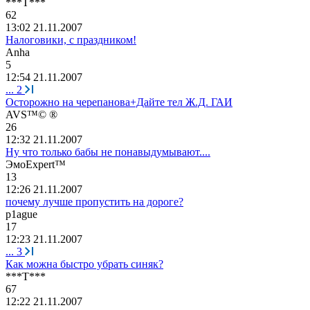
***
Т
***
62
13:02 21.11.2007
Налоговики, с праздником!
Anha
5
12:54 21.11.2007
...
2
Осторожно на черепанова+Дайте тел Ж.Д. ГАИ
AVS™© ®
26
12:32 21.11.2007
Ну что только бабы не понавыдумывают....
Эмо
Expert™
13
12:26 21.11.2007
почему лучше пропустить на дороге?
p1ague
17
12:23 21.11.2007
...
3
Как можна быстро убрать синяк?
***
Т
***
67
12:22 21.11.2007