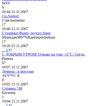
WSV
9
10:44 21.11.2007
Ср.Анеки!
Стрельникова
17
10:40 21.11.2007
Cухарики Фазер, подсел блин
Шеридан
989™(
Вампироубийца
)
17
10:26 21.11.2007
...
3
С ДОБРЫМ УТРОМ! Однако на улке -11°C. Среда.
P
а
nt
е
ra
67
10:07 21.11.2007
Демина - в могодан
AVS™© ®
8
10:05 21.11.2007
Справка 748
Евгеник
1
10:04 21.11.2007
...
2