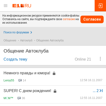
На информационном ресурсе применяются cookie-файлы.
Согласен
Оставаясь на сайте, вы подтверждаете свое
согласие
на
их использование.
Поиск по форумам
Общение
Автоклуб
Общение Автоклуба
Общение Автоклуба
Создать тему
Online 21
Немного правды и юмора!
12:58 16.11.2007
Leroy55
14
SUPER! С днем рождения!
...
2
12:55 16.11.2007
M
С
M™
36