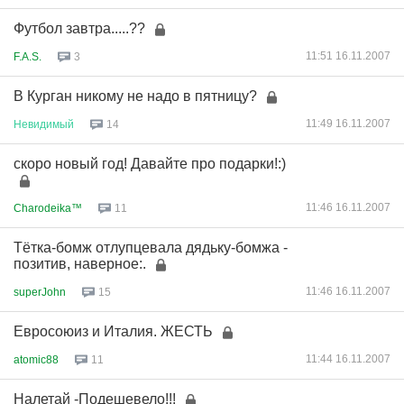
Футбол завтра.....??
11:51 16.11.2007
F.A.S.
3
В Курган никому не надо в пятницу?
11:49 16.11.2007
Невидимый
14
скоро новый год! Давайте про подарки!:)
11:46 16.11.2007
Charodeika™
11
Тётка-бомж отлупцевала дядьку-бомжа -
позитив, наверное:.
11:46 16.11.2007
superJohn
15
Евросоюиз и Италия. ЖЕСТЬ
11:44 16.11.2007
atomic88
11
Налетай -Подешевело!!!