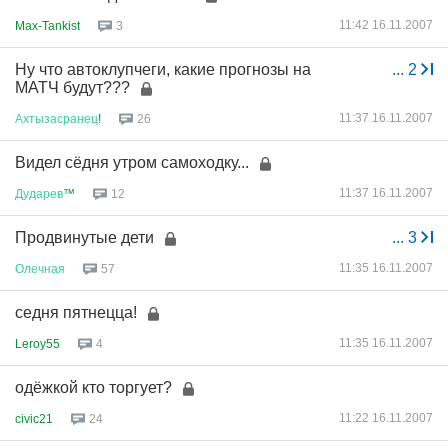
11:42 16.11.2007
Max-Tankist
3
Ну что автоклупчеги, какие прогнозы на
...
2
МАТЧ будут???
11:37 16.11.2007
Ахтызасранец
!
26
Видел сёдня утром самоходку...
11:37 16.11.2007
Дударев
™
12
Продвинутые дети
...
3
11:35 16.11.2007
Олечная
57
седня пятнецца!
11:35 16.11.2007
Leroy55
4
одёжкой кто торгует?
11:22 16.11.2007
civic21
24