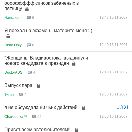
ооооффффф список забаненых в
пятницу
12:47 16.11.2007
Н
a
п
o
л
eo
н
6
Я поехал на экзамен - материте меня :-)
12:40 16.11.2007
Read Only
6
"Женщины Владивостока" выдвинули
нового кандидата в президен
12:40 16.11.2007
DoctorADS
4
Выпуск пара.
12:36 16.11.2007
Тутин
4
я не обсуждала ни чьих действий!
...
3
12:33 16.11.2007
Charodeika™
52
Привет всем автолюбителям!!!