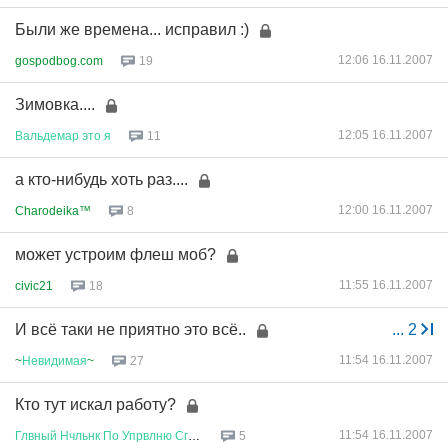
Были же времена... исправил :)
12:06 16.11.2007
gospodbog.com
19
Зимовка....
12:05 16.11.2007
Вальдемар
это
я
11
а кто-нибудь хоть раз....
12:00 16.11.2007
Charodeika™
8
может устроим флеш моб?
11:55 16.11.2007
civic21
18
И всё таки не приятно это всё..
...
2
11:54 16.11.2007
~
Невидимая
~
27
Кто тут искал работу?
11:54 16.11.2007
Глвный
Нчльнк
По
Упрвлню
Сглсв
...
5