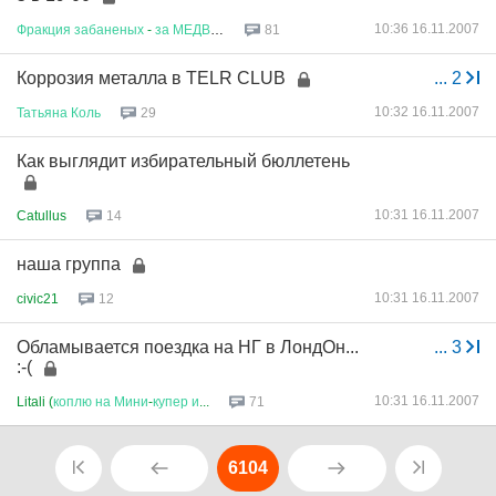
10:36 16.11.2007
Фракция
забаненых
-
за
МЕДВЕДА
...
81
Коррозия металла в ТЕLR CLUB
...
2
10:32 16.11.2007
Татьяна
Коль
29
Как выглядит избирательный бюллетень
10:31 16.11.2007
Catullus
14
наша группа
10:31 16.11.2007
civic21
12
Обламывается поездка на НГ в ЛондОн...
...
3
:-(
10:31 16.11.2007
Litali (
коплю
на
Мини
-
купер
и
...
71
6104