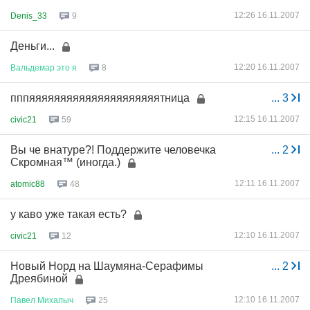
12:26 16.11.2007
Denis_33
9
Деньги...
12:20 16.11.2007
Вальдемар
это
я
8
пппяяяяяяяяяяяяяяяяяяяяятница
...
3
12:15 16.11.2007
civic21
59
Вы че внатуре?! Поддержите человечка
...
2
Скромная™ (иногда.)
12:11 16.11.2007
atomic88
48
у каво уже такая есть?
12:10 16.11.2007
civic21
12
Новый Норд на Шаумяна-Серафимы
...
2
Дреябиной
12:10 16.11.2007
Павел
Михалыч
25