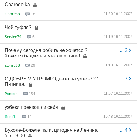
Charodeika
11:20 16.11.2007
atomic88
18
Чей туфля?
11:19 16.11.2007
Service79
6
Почему сегодня робить не хочетсо ?
...
2
Хочется балдеть и мысли о пиве!
11:18 16.11.2007
atomic88
29
С ДОБРЫМ УТРОМ! Однако на улке -7°C.
...
7
Пятница.
11:07 16.11.2007
P
а
nt
е
ra
154
узбеки превзошли себя
10:48 16.11.2007
ЯнисЪ
11
Бухоле-Божеле пати, цигодня на Ленина
...
4
5 в 19-00