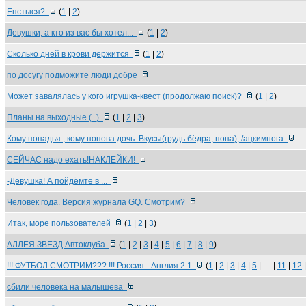
Епстыся?
(
1
|
2
)
Девушки, а кто из вас бы хотел...
(
1
|
2
)
Сколько дней в крови держится
(
1
|
2
)
по досугу подможите люди добре
Может завалялась у кого игрушка-квест (продолжаю поиск)?
(
1
|
2
)
Планы на выходные (+)
(
1
|
2
|
3
)
Кому попадья , кому попова дочь. Вкусы(грудь бёдра, попа), /ацкимнога
СЕЙЧАС надо ехать!НАКЛЕЙКИ!
-Девушка! А пойдёмте в ...
Человек года. Версия журнала GQ. Смотрим?
Итак, море пользователей
(
1
|
2
|
3
)
АЛЛЕЯ ЗВЕЗД Автоклуба
(
1
|
2
|
3
|
4
|
5
|
6
|
7
|
8
|
9
)
!!! ФУТБОЛ СМОТРИМ??? !!! Россия - Англия 2:1
(
1
|
2
|
3
|
4
|
5
| .... |
11
|
12
сбили человека на малышева