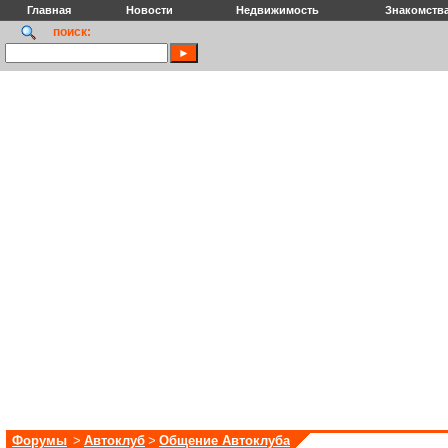
Главная
Новости
Недвижимость
Знакомств
поиск:
Форумы
>
Автоклуб
>
Общение Автоклуба