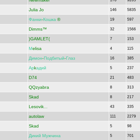
Newmaker
170
9265
Julia Jo
146
5835
Фанки
-
Кошка
®
19
597
Dimms™
32
1566
)GAMLET(
7
153
М
elisa
4
115
Димон
-
Подбитый
-
Глаз
16
385
Ар
k
адий
5
237
D74
21
483
QQzyabra
8
313
Skad
8
217
Lesovik...
43
335
autolaw
111
2279
Skad
5
98
Дикий
Мужчина
5
701