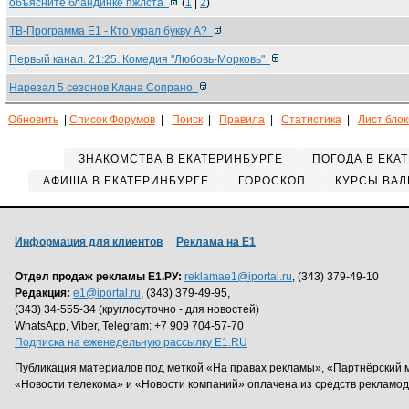
объясните бландинке пжлста
(
1
|
2
)
ТВ-Программа Е1 - Кто украл букву А?
Первый канал. 21:25. Комедия "Любовь-Морковь"
Нарезал 5 сезонов Клана Сопрано
Обновить
|
Список Форумов
|
Поиск
|
Правила
|
Статистика
|
Лист бло
ЗНАКОМСТВА В ЕКАТЕРИНБУРГЕ
ПОГОДА В ЕКА
АФИША В ЕКАТЕРИНБУРГЕ
ГОРОСКОП
КУРСЫ ВАЛ
Информация для клиентов
Реклама на Е1
Отдел продаж рекламы Е1.РУ:
reklamae1@iportal.ru
, (343) 379-49-10
Редакция:
e1@iportal.ru
, (343) 379-49-95,
(343) 34-555-34 (круглосуточно - для новостей)
WhatsApp, Viber, Telegram: +7 909 704-57-70
Подписка на еженедельную рассылку E1.RU
Публикация материалов под меткой «На правах рекламы», «Партнёрский 
«Новости телекома» и «Новости компаний» оплачена из средств рекламо