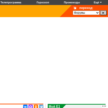
Телепрограмма
Гороскоп
Промокоды
Ещё
переход:
Мой E1