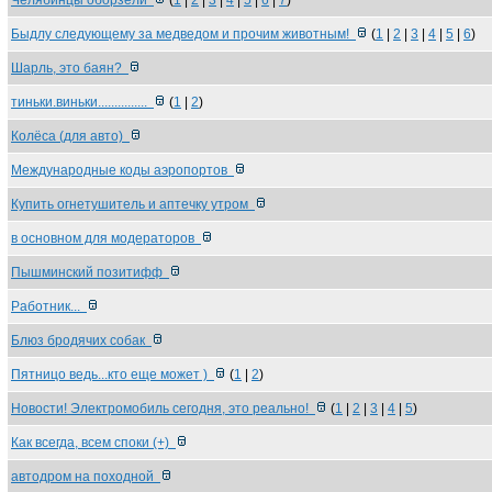
Челябинцы оборзели
(
1
|
2
|
3
|
4
|
5
|
6
|
7
)
Быдлу следующему за медведом и прочим животным!
(
1
|
2
|
3
|
4
|
5
|
6
)
Шарль, это баян?
тиньки.виньки...............
(
1
|
2
)
Колёса (для авто)
Международные коды аэропортов
Купить огнетушитель и аптечку утром
в основном для модераторов
Пышминский позитифф
Работник...
Блюз бродячих собак
Пятницо ведь...кто еще может )
(
1
|
2
)
Новости! Электромобиль сегодня, это реально!
(
1
|
2
|
3
|
4
|
5
)
Как всегда, всем споки (+)
автодром на походной