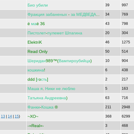
Био
убили
39
997
Фракция
забаненых
-
за
МЕДВЕДА
...
34
769
ё
ма
ё 36
43
798
Пистолет
-
пулемет
Шпагина
20
304
ElektriK
46
1275
Read Only
50
514
Шеридан
989™(
Вампироубийца
)
10
904
кошкина
!
6
438
ddd [
г
o
сть
]
2
217
Маша
я
.
Ники
не
люблю
5
163
Татьяна
Андреевна
)
63
716
Фанки
-
Кошка
®
211
2948
~XO~
|
13
|
14
|
15
)
368
6299
-=Real=-
3
468