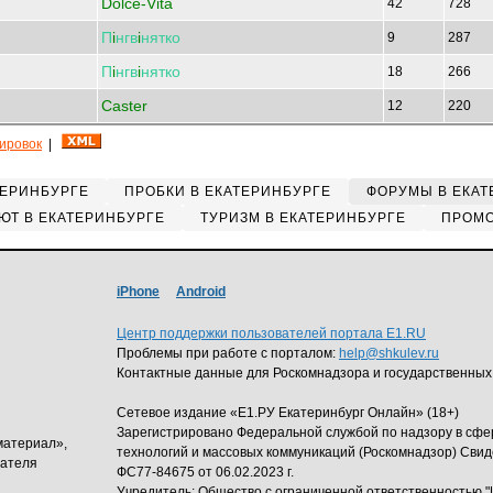
Dolce-Vita
42
728
П
i
нгв
i
нятко
9
287
П
i
нгв
i
нятко
18
266
Caster
12
220
кировок
|
ТЕРИНБУРГЕ
ПРОБКИ В ЕКАТЕРИНБУРГЕ
ФОРУМЫ В ЕКАТ
ЮТ В ЕКАТЕРИНБУРГЕ
ТУРИЗМ В ЕКАТЕРИНБУРГЕ
ПРОМО
iPhone
Android
Центр поддержки пользователей портала E1.RU
Проблемы при работе с порталом:
help@shkulev.ru
Контактные данные для Роскомнадзора и государственных
Сетевое издание «Е1.РУ Екатеринбург Онлайн» (18+)
Зарегистрировано Федеральной службой по надзору в сф
материал»,
технологий и массовых коммуникаций (Роскомнадзор) Свид
дателя
ФС77-84675 от 06.02.2023 г.
Учредитель: Общество с ограниченной ответственность