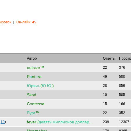
кировок
|
Он-лайн:
45
Автор
Ответы
Просм
outsize™
22
376
P
а
nt
е
ra
49
500
Юричъ
(
Ю
.
Ю
.)
28
859
Skad
10
505
Contessa
15
166
Бург
™
22
352
fever /
девять
миллионов
доллар
...
|
10
)
239
12307