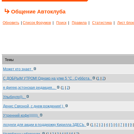
Общение Автоклуба
Обновить
|
Список Форумов
|
Поиск
|
Правила
|
Статистика
|
Лист бло
Темы
Может кто знает
С ДОБРЫМ УТРОМ! Однако на улке 5 °C . Суббота.
(
1
|
2
)
я фигею,эстонская редакция...
(
1
|
2
)
Улыбнуло))..
Денис Связной, с днем рождения! )
Утренний кофе)))))))
лозунги для акции в поддержку Кирилла ЗДЕСЬ
(
1
|
2
|
3
|
4
|
5
|
6
|
7
|
8
|
9